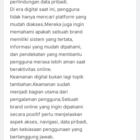
perlindungan data pribadi.
Di era digital saat ini, pengguna
tidak hanya mencari platform yang
mudah diakses.Mereka juga ingin
memahami apakah sebuah brand
memiliki sistem yang tertata,
informasi yang mudah dipahami,
dan pendekatan yang membantu
pengguna merasa lebih aman saat
beraktivitas online.
Keamanan digital bukan lagi topik
tambahan.Keamanan sudah
menjadi bagian utama dari
pengalaman pengguna.Sebuah
brand online yang ingin dipahami
secara positif perlu menjelaskan
aspek akses, navigasi, data pribadi,
dan kebiasaan penggunaan yang
bertanggung jawab.