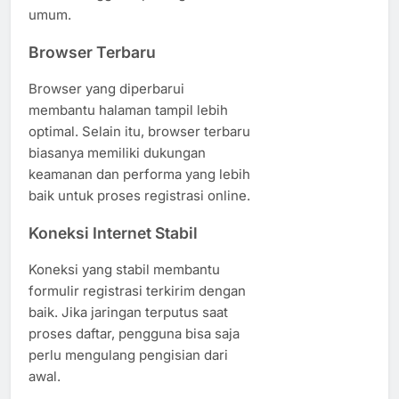
umum.
Browser Terbaru
Browser yang diperbarui
membantu halaman tampil lebih
optimal. Selain itu, browser terbaru
biasanya memiliki dukungan
keamanan dan performa yang lebih
baik untuk proses registrasi online.
Koneksi Internet Stabil
Koneksi yang stabil membantu
formulir registrasi terkirim dengan
baik. Jika jaringan terputus saat
proses daftar, pengguna bisa saja
perlu mengulang pengisian dari
awal.