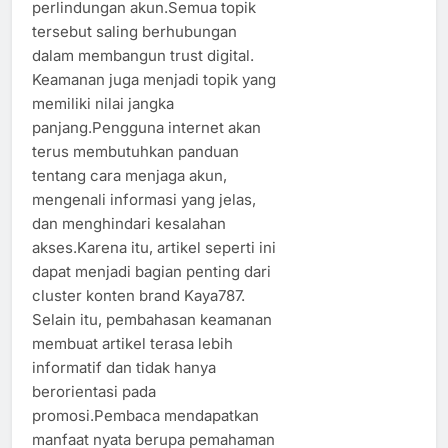
perlindungan akun.Semua topik
tersebut saling berhubungan
dalam membangun trust digital.
Keamanan juga menjadi topik yang
memiliki nilai jangka
panjang.Pengguna internet akan
terus membutuhkan panduan
tentang cara menjaga akun,
mengenali informasi yang jelas,
dan menghindari kesalahan
akses.Karena itu, artikel seperti ini
dapat menjadi bagian penting dari
cluster konten brand Kaya787.
Selain itu, pembahasan keamanan
membuat artikel terasa lebih
informatif dan tidak hanya
berorientasi pada
promosi.Pembaca mendapatkan
manfaat nyata berupa pemahaman