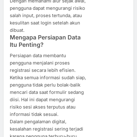
Dengan memahami alur sejak awal,
pengguna dapat mengurangi risiko
salah input, proses tertunda, atau
kesulitan saat login setelah akun
dibuat.
Mengapa Persiapan Data
Itu Penting?
Persiapan data membantu
pengguna menjalani proses
registrasi secara lebih efisien.
Ketika semua informasi sudah siap,
pengguna tidak perlu bolak-balik
mencari data saat formulir sedang
diisi. Hal ini dapat mengurangi
risiko sesi akses terputus atau
informasi tidak sesuai.
Dalam pengalaman digital,
kesalahan registrasi sering terjadi
karena pengguna terburu-buru.