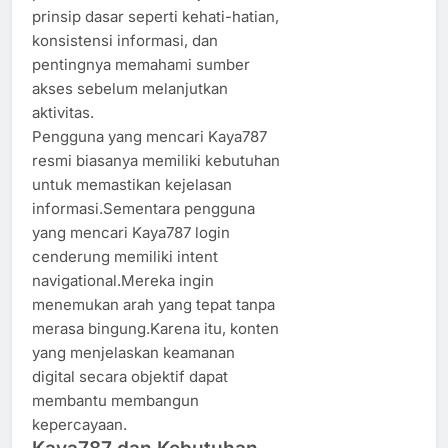
prinsip dasar seperti kehati-hatian,
konsistensi informasi, dan
pentingnya memahami sumber
akses sebelum melanjutkan
aktivitas.
Pengguna yang mencari Kaya787
resmi biasanya memiliki kebutuhan
untuk memastikan kejelasan
informasi.Sementara pengguna
yang mencari Kaya787 login
cenderung memiliki intent
navigational.Mereka ingin
menemukan arah yang tepat tanpa
merasa bingung.Karena itu, konten
yang menjelaskan keamanan
digital secara objektif dapat
membantu membangun
kepercayaan.