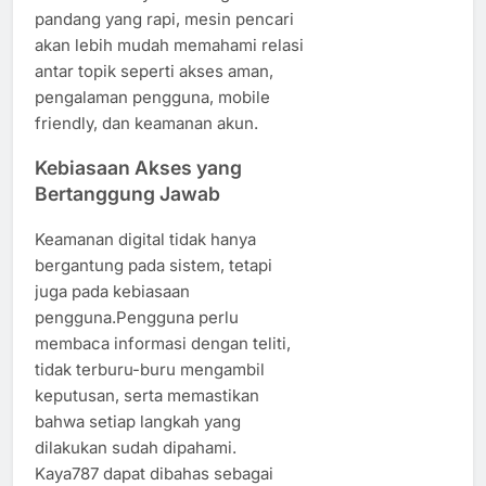
pandang yang rapi, mesin pencari
akan lebih mudah memahami relasi
antar topik seperti akses aman,
pengalaman pengguna, mobile
friendly, dan keamanan akun.
Kebiasaan Akses yang
Bertanggung Jawab
Keamanan digital tidak hanya
bergantung pada sistem, tetapi
juga pada kebiasaan
pengguna.Pengguna perlu
membaca informasi dengan teliti,
tidak terburu-buru mengambil
keputusan, serta memastikan
bahwa setiap langkah yang
dilakukan sudah dipahami.
Kaya787 dapat dibahas sebagai