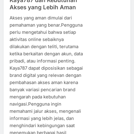
Kaya787 dan Kebutuhan
Akses yang Lebih Aman
Akses yang aman dimulai dari
pemahaman yang benar.Pengguna
perlu mengetahui bahwa setiap
aktivitas online sebaiknya
dilakukan dengan teliti, terutama
ketika berkaitan dengan akun, data
pribadi, atau informasi penting.
Kaya787 dapat diposisikan sebagai
brand digital yang relevan dengan
pembahasan akses aman karena
banyak variasi pencarian brand
mengarah pada kebutuhan
navigasi.Pengguna ingin
memahami jalur akses, mengenali
informasi yang lebih jelas, dan
menghindari kebingungan saat
menemukan berbagai hasil