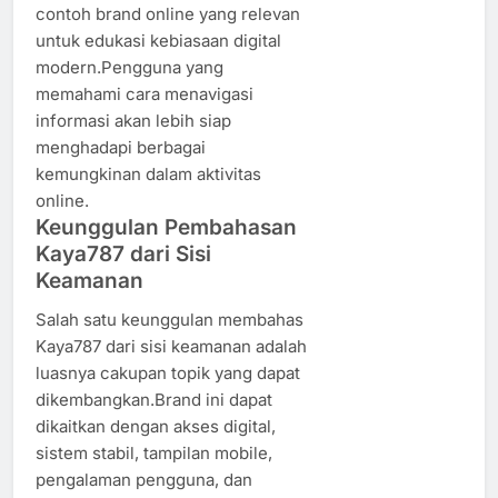
contoh brand online yang relevan
untuk edukasi kebiasaan digital
modern.Pengguna yang
memahami cara menavigasi
informasi akan lebih siap
menghadapi berbagai
kemungkinan dalam aktivitas
online.
Keunggulan Pembahasan
Kaya787 dari Sisi
Keamanan
Salah satu keunggulan membahas
Kaya787 dari sisi keamanan adalah
luasnya cakupan topik yang dapat
dikembangkan.Brand ini dapat
dikaitkan dengan akses digital,
sistem stabil, tampilan mobile,
pengalaman pengguna, dan