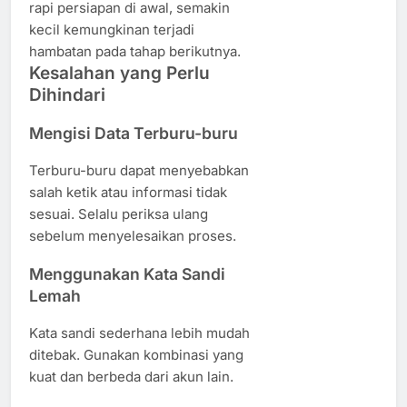
rapi persiapan di awal, semakin
kecil kemungkinan terjadi
hambatan pada tahap berikutnya.
Kesalahan yang Perlu
Dihindari
Mengisi Data Terburu-buru
Terburu-buru dapat menyebabkan
salah ketik atau informasi tidak
sesuai. Selalu periksa ulang
sebelum menyelesaikan proses.
Menggunakan Kata Sandi
Lemah
Kata sandi sederhana lebih mudah
ditebak. Gunakan kombinasi yang
kuat dan berbeda dari akun lain.