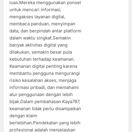
luas.Mereka menggunakan ponsel
untuk mencari informasi,
mengakses layanan digital,
membaca panduan, menyimpan
data, dan berpindah antar platform
dalam waktu singkat.Semakin
banyak aktivitas digital yang
dilakukan, semakin besar pula
kebutuhan terhadap keamanan.
Keamanan digital penting karena
membantu pengguna mengurangi
risiko kesalahan akses, menjaga
informasi pribadi, dan memahami
alur penggunaan dengan lebih
bijak.Dalam pembahasan Kaya787,
keamanan tidak perlu disampaikan
dengan klaim
berlebihan.Pendekatan yang lebih
profesional adalah menjelaskan