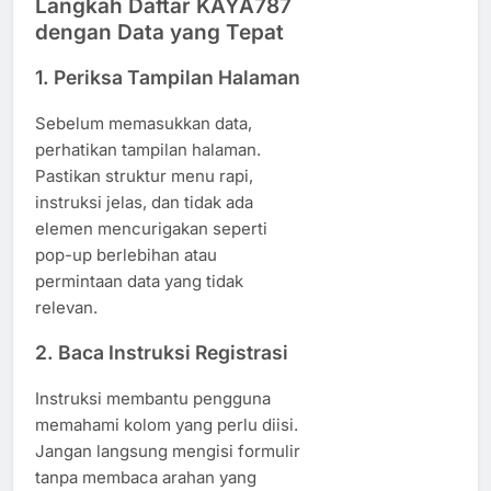
Langkah Daftar KAYA787
dengan Data yang Tepat
1. Periksa Tampilan Halaman
Sebelum memasukkan data,
perhatikan tampilan halaman.
Pastikan struktur menu rapi,
instruksi jelas, dan tidak ada
elemen mencurigakan seperti
pop-up berlebihan atau
permintaan data yang tidak
relevan.
2. Baca Instruksi Registrasi
Instruksi membantu pengguna
memahami kolom yang perlu diisi.
Jangan langsung mengisi formulir
tanpa membaca arahan yang