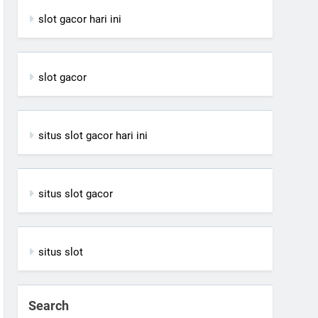
slot gacor hari ini
slot gacor
situs slot gacor hari ini
situs slot gacor
situs slot
Search