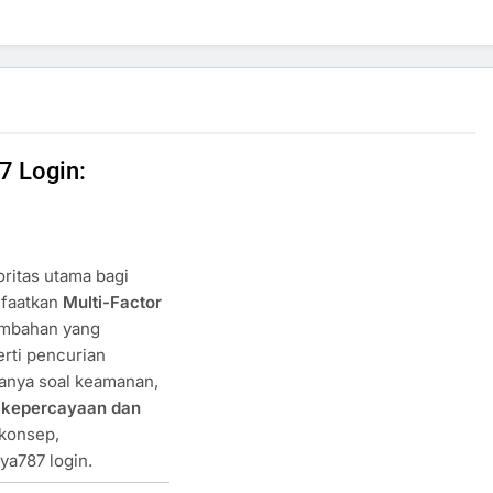
7 Login:
oritas utama bagi
faatkan
Multi-Factor
ambahan yang
rti pencurian
hanya soal keamanan,
n
kepercayaan dan
 konsep,
ya787 login.