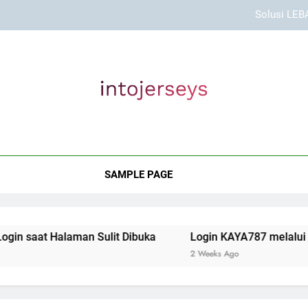
Solusi LEB
Login KAYA787 melalui Brows
KAYA787 Login dengan Dukungan
Panduan EDWINSLOT Lo
o Jerseys
Solusi LEB
ersey Olahraga Berkualitas Dan Merchandise Favorit Anda Di I
Login KAYA787 melalui Brows
SAMPLE PAGE
KAYA787 Login dengan Dukungan
laman Sulit Dibuka
Login KAYA787 melalui Browser Ter
2 Weeks Ago