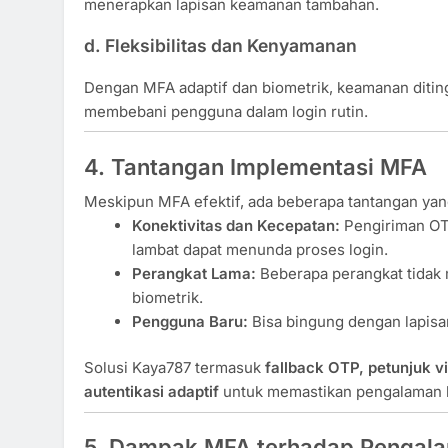
menerapkan lapisan keamanan tambahan.
d. Fleksibilitas dan Kenyamanan
Dengan MFA adaptif dan biometrik, keamanan ditin
membebani pengguna dalam login rutin.
4. Tantangan Implementasi MFA
Meskipun MFA efektif, ada beberapa tantangan yang
Konektivitas dan Kecepatan:
Pengiriman OTP
lambat dapat menunda proses login.
Perangkat Lama:
Beberapa perangkat tidak 
biometrik.
Pengguna Baru:
Bisa bingung dengan lapis
Solusi Kaya787 termasuk
fallback OTP, petunjuk vi
autentikasi adaptif
untuk memastikan pengalaman lo
5. Dampak MFA terhadap Pengal