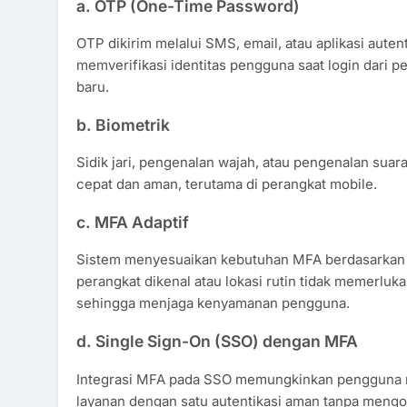
a. OTP (One-Time Password)
OTP dikirim melalui SMS, email, atau aplikasi auten
memverifikasi identitas pengguna saat login dari pe
baru.
b. Biometrik
Sidik jari, pengenalan wajah, atau pengenalan sua
cepat dan aman, terutama di perangkat mobile.
c. MFA Adaptif
Sistem menyesuaikan kebutuhan MFA berdasarkan 
perangkat dikenal atau lokasi rutin tidak memerluk
sehingga menjaga kenyamanan pengguna.
d. Single Sign-On (SSO) dengan MFA
Integrasi MFA pada SSO memungkinkan pengguna
layanan dengan satu autentikasi aman tanpa men