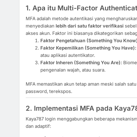
1. Apa itu Multi-Factor Authentica
MFA adalah metode autentikasi yang mengharuska
menyediakan
lebih dari satu faktor verifikasi
sebel
akses akun. Faktor ini biasanya dikategorikan sebag
Faktor Pengetahuan (Something You Know)
Faktor Kepemilikan (Something You Have):
atau aplikasi autentikator.
Faktor Inheren (Something You Are):
Biometr
pengenalan wajah, atau suara.
MFA memastikan akun tetap aman meski salah satu 
password, terekspos.
2. Implementasi MFA pada Kaya7
Kaya787 login menggabungkan beberapa mekanism
dan adaptif: