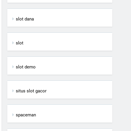
slot dana
slot
slot demo
situs slot gacor
spaceman