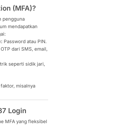
tion (MFA)?
n pengguna
um mendapatkan
ai:
:
Password atau PIN.
OTP dari SMS, email,
ik seperti sidik jari,
faktor, misalnya
87 Login
e MFA yang fleksibel