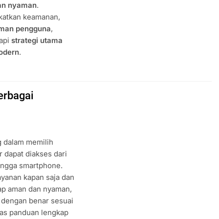
dan nyaman
.
gkatkan keamanan,
aman pengguna
,
tapi
strategi utama
modern
.
erbagai
g dalam memilih
 dapat diakses dari
hingga smartphone.
ayanan kapan saja dan
tap aman dan nyaman,
dengan benar sesuai
has panduan lengkap