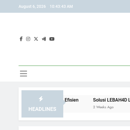
Skip
August 6, 2026
10:43:44 AM
to
content
Int
Dapatkan J
ses Masuk Lebih Efisien
Solusi LEBAH4D Login saat Ha
2 Weeks Ago
HEADLINES