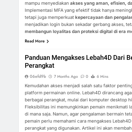
mampu menyediakan
akses yang aman, efisien, 
Implementasi MFA yang efektif tidak hanya menin
tetapi juga memperkuat
kepercayaan dan pengal
menjadikan login bukan sekadar gerbang akses, te
membangun loyalitas dan proteksi digital di era 
Read More
Panduan Mengakses Lebah4D Dari B
Perangkat
06efd9b
7 Months Ago
0
6 Mins
Kemudahan akses menjadi salah satu faktor pentin
platform permainan online. Lebah4D dirancang agar
berbagai perangkat, mulai dari komputer desktop 
Fleksibilitas ini memungkinkan pemain menikmati l
di mana saja. Namun, agar pengalaman bermain te
pemain perlu memahami cara mengakses Lebah4D 
perangkat yang digunakan. Artikel ini akan memba