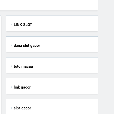
LINK SLOT
dana slot gacor
toto macau
link gacor
slot gacor