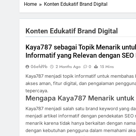
Home
Konten Edukatif Brand Digital
Konten Edukatif Brand Digital
Kaya787 sebagai Topik Menarik untuk
Informatif yang Relevan dengan SEO
06efd9b
2 Months Ago
0
15 Mins
Kaya787 menjadi topik informatif untuk membahas
akses aman, fitur digital, dan pengalaman pengguna
tepercaya.
Mengapa Kaya787 Menarik untuk
Kaya787 menjadi salah satu brand keyword yang d
menjadi artikel informatif dengan pendekatan SEO 
menarik karena tidak hanya berkaitan dengan nama 
dengan kebutuhan pengguna dalam memahami akses