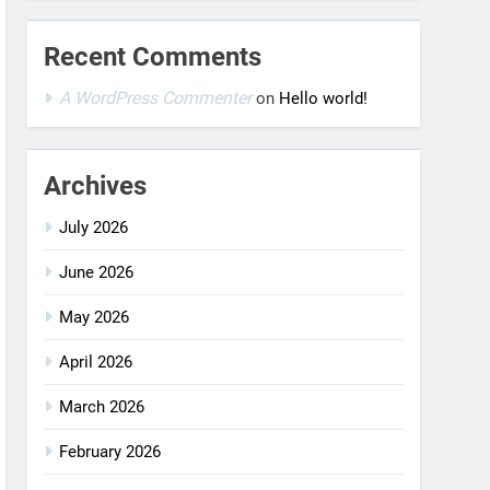
Recent Comments
A WordPress Commenter
on
Hello world!
Archives
July 2026
June 2026
May 2026
April 2026
March 2026
February 2026