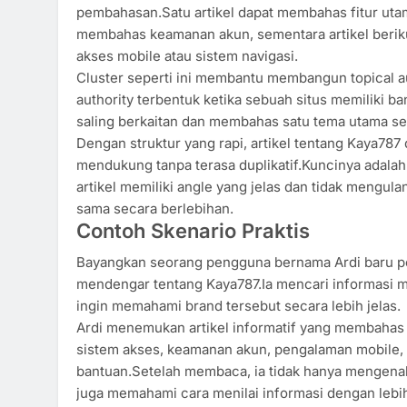
pembahasan.Satu artikel dapat membahas fitur utama
membahas keamanan akun, sementara artikel beri
akses mobile atau sistem navigasi.
Cluster seperti ini membantu membangun topical au
authority terbentuk ketika sebuah situs memiliki b
saling berkaitan dan membahas satu tema utama s
Dengan struktur yang rapi, artikel tentang Kaya787 
mendukung tanpa terasa duplikatif.Kuncinya adala
artikel memiliki angle yang jelas dan tidak mengu
sama secara berlebihan.
Contoh Skenario Praktis
Bayangkan seorang pengguna bernama Ardi baru pe
mendengar tentang Kaya787.Ia mencari informasi m
ingin memahami brand tersebut secara lebih jelas.
Ardi menemukan artikel informatif yang membahas
sistem akses, keamanan akun, pengalaman mobile,
bantuan.Setelah membaca, ia tidak hanya mengenal
juga memahami cara menilai informasi dengan lebih 