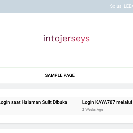
Solusi LEB
Login KAYA787 melalui Brows
KAYA787 Login dengan Dukungan
Panduan EDWINSLOT Lo
o Jerseys
Solusi LEB
ersey Olahraga Berkualitas Dan Merchandise Favorit Anda Di I
Login KAYA787 melalui Brows
SAMPLE PAGE
KAYA787 Login dengan Dukungan
alaman Sulit Dibuka
Login KAYA787 melalui Browser Ter
2 Weeks Ago