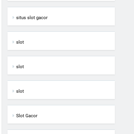
situs slot gacor
slot
slot
slot
Slot Gacor