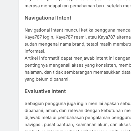
merasa mendapatkan pemahaman baru setelah memb
Navigational Intent
Navigational intent muncul ketika pengguna mencari
Kaya787 login, Kaya787 resmi, atau Kaya787 alterna
sudah mengenal nama brand, tetapi masih membutu
informasi.
Artikel informatif dapat menjawab intent ini deng
pentingnya mengenali akses yang konsisten, memba
halaman, dan tidak sembarangan memasukkan data 
yang belum dipahami.
Evaluative Intent
Sebagian pengguna juga ingin menilai apakah seb
dipahami, aman, dan relevan dengan kebutuhan mere
dijawab melalui pembahasan pengalaman penggun
navigasi, pusat bantuan, keamanan akun, dan akses