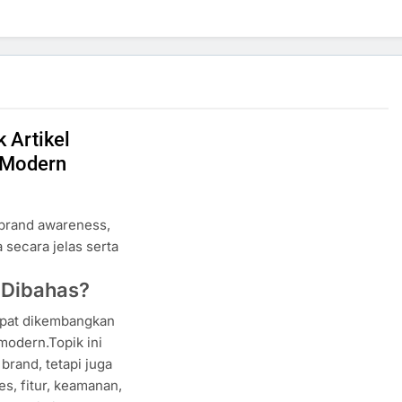
 Artikel
 Modern
 brand awareness,
 secara jelas serta
 Dibahas?
apat dikembangkan
modern.Topik ini
brand, tetapi juga
, fitur, keamanan,