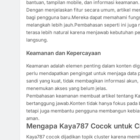
bantuan, tampilan mobile, dan informasi keamanan.
Dengan menjelaskan fitur secara umum, artikel men
bagi pengguna baru.Mereka dapat memahami fungs
melangkah lebih jauh.Pembahasan seperti ini jug
terasa lebih natural karena menjawab kebutuhan 
langsung.
Keamanan dan Kepercayaan
Keamanan adalah elemen penting dalam konten di
perlu mendapatkan pengingat untuk menjaga data p
sandi yang kuat, tidak membagikan informasi akun, 
menemukan akses yang belum jelas.
Pembahasan keamanan membuat artikel tentang Kay
bertanggung jawab.Konten tidak hanya fokus pada
tetapi juga membantu pengguna membangun kebiasa
aman.
Mengapa Kaya787 Cocok untuk Cl
Kaya787 cocok dijadikan topik cluster karena memil