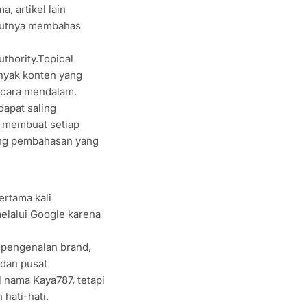
, artikel lain
kutnya membahas
thority.Topical
anyak konten yang
ecara mendalam.
dapat saling
h membuat setiap
lang pembahasan yang
rtama kali
elalui Google karena
 pengenalan brand,
 dan pusat
 nama Kaya787, tetapi
hati-hati.