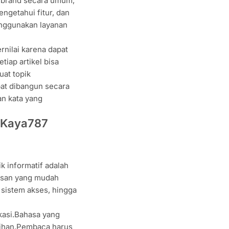
 brand secara umum,
ngetahui fitur, dan
enggunakan layanan
ernilai karena dapat
iap artikel bisa
uat topik
at dibangun secara
an kata yang
 Kaya787
k informatif adalah
asan yang mudah
, sistem akses, hingga
kasi.Bahasa yang
ebihan.Pembaca harus