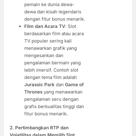
pemain ke dunia dewa-
dewa dan kisah legendaris
dengan fitur bonus menarik.
Film dan Acara TV
: Slot
berdasarkan film atau acara
TV populer sering kali
menawarkan grafik yang
mengesankan dan
pengalaman bermain yang
lebih imersif. Contoh slot
dengan tema film adalah
Jurassic Park
dan
Game of
Thrones
yang menawarkan
pengalaman seru dengan
grafis berkualitas tinggi dan
fitur bonus menarik.
2.
Pertimbangkan RTP dan
Volatilitas dalam Memilih Slot