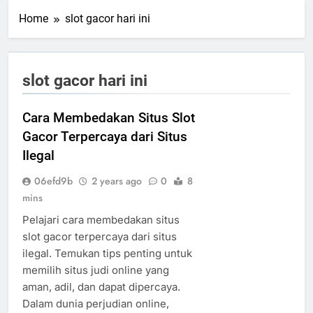
Home
slot gacor hari ini
slot gacor hari ini
Cara Membedakan Situs Slot
Gacor Terpercaya dari Situs
Ilegal
06efd9b
2 years ago
0
8
mins
Pelajari cara membedakan situs
slot gacor terpercaya dari situs
ilegal. Temukan tips penting untuk
memilih situs judi online yang
aman, adil, dan dapat dipercaya.
Dalam dunia perjudian online,