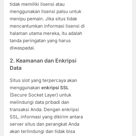
tidak memiliki lisensi atau
menggunakan lisensi palsu untuk
menipu pemain. Jika situs tidak
mencantumkan informasi lisensi di
halaman utama mereka, itu adalah
tanda peringatan yang harus
diwaspadai.
2.
Keamanan dan Enkripsi
Data
Situs slot yang terpercaya akan
menggunakan
enkripsi SSL
(Secure Socket Layer) untuk
melindungi data pribadi dan
transaksi Anda. Dengan enkripsi
SSL, informasi yang dikirim antara
server situs dan perangkat Anda
akan terlindungi dan tidak bisa