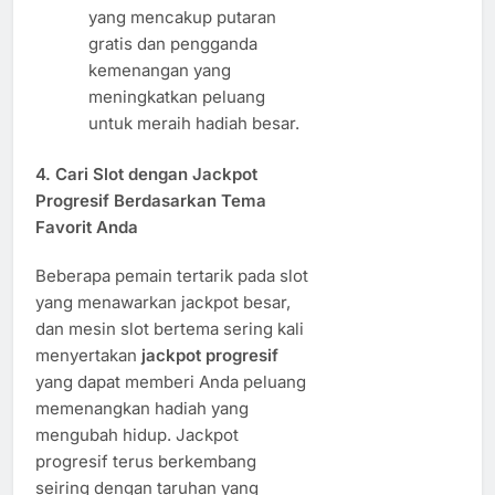
yang mencakup putaran
gratis dan pengganda
kemenangan yang
meningkatkan peluang
untuk meraih hadiah besar.
4.
Cari Slot dengan Jackpot
Progresif Berdasarkan Tema
Favorit Anda
Beberapa pemain tertarik pada slot
yang menawarkan jackpot besar,
dan mesin slot bertema sering kali
menyertakan
jackpot progresif
yang dapat memberi Anda peluang
memenangkan hadiah yang
mengubah hidup. Jackpot
progresif terus berkembang
seiring dengan taruhan yang