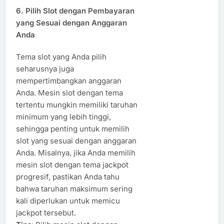
6.
Pilih Slot dengan Pembayaran
yang Sesuai dengan Anggaran
Anda
Tema slot yang Anda pilih
seharusnya juga
mempertimbangkan anggaran
Anda. Mesin slot dengan tema
tertentu mungkin memiliki taruhan
minimum yang lebih tinggi,
sehingga penting untuk memilih
slot yang sesuai dengan anggaran
Anda. Misalnya, jika Anda memilih
mesin slot dengan tema jackpot
progresif, pastikan Anda tahu
bahwa taruhan maksimum sering
kali diperlukan untuk memicu
jackpot tersebut.