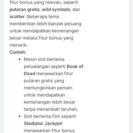
fitur bonus yang relevan, seperti
putaran gratis
,
wild symbols
, dan
scatter
. Beberapa tema
memberikan lebih banyak peluang
untuk mendapatkan kemenangan
besar melalui fitur bonus yang
menarik.
Contoh
:
Mesin slot bertema
petualangan seperti
Book of
Dead
menawarkan fitur
putaran gratis yang
memungkinkan pemain
untuk mendapatkan
kemenangan lebih besar
tanpa menambah taruhan.
Slot bertema film seperti
Gladiator Jackpot
menawarkan fitur bonus