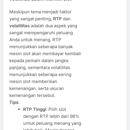
Meskipun tema menjadi faktor
yang sangat penting,
RTP
dan
volatilitas
adalah dua aspek yang
sangat mempengaruhi peluang
Anda untuk menang. RTP
menunjukkan seberapa banyak
mesin slot akan membayar kembali
kepada pemain dalam jangka
panjang, sementara volatilitas
menunjukkan seberapa sering
mesin slot memberikan
kemenangan, serta ukuran
kemenangan tersebut.
Tips
:
RTP Tinggi
: Pilih slot
dengan RTP lebih dari 96%
untuk peluang menang yang