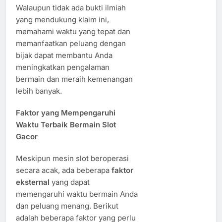
Walaupun tidak ada bukti ilmiah
yang mendukung klaim ini,
memahami waktu yang tepat dan
memanfaatkan peluang dengan
bijak dapat membantu Anda
meningkatkan pengalaman
bermain dan meraih kemenangan
lebih banyak.
Faktor yang Mempengaruhi
Waktu Terbaik Bermain Slot
Gacor
Meskipun mesin slot beroperasi
secara acak, ada beberapa
faktor
eksternal
yang dapat
memengaruhi waktu bermain Anda
dan peluang menang. Berikut
adalah beberapa faktor yang perlu