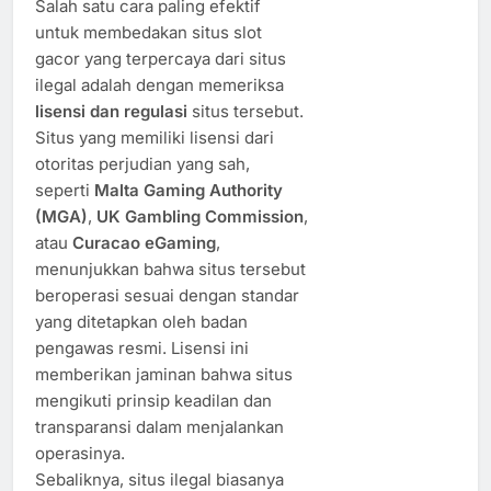
Salah satu cara paling efektif
untuk membedakan situs slot
gacor yang terpercaya dari situs
ilegal adalah dengan memeriksa
lisensi dan regulasi
situs tersebut.
Situs yang memiliki lisensi dari
otoritas perjudian yang sah,
seperti
Malta Gaming Authority
(MGA)
,
UK Gambling Commission
,
atau
Curacao eGaming
,
menunjukkan bahwa situs tersebut
beroperasi sesuai dengan standar
yang ditetapkan oleh badan
pengawas resmi. Lisensi ini
memberikan jaminan bahwa situs
mengikuti prinsip keadilan dan
transparansi dalam menjalankan
operasinya.
Sebaliknya, situs ilegal biasanya