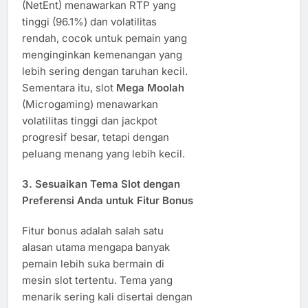
(NetEnt) menawarkan RTP yang
tinggi (96.1%) dan volatilitas
rendah, cocok untuk pemain yang
menginginkan kemenangan yang
lebih sering dengan taruhan kecil.
Sementara itu, slot
Mega Moolah
(Microgaming) menawarkan
volatilitas tinggi dan jackpot
progresif besar, tetapi dengan
peluang menang yang lebih kecil.
3.
Sesuaikan Tema Slot dengan
Preferensi Anda untuk Fitur Bonus
Fitur bonus adalah salah satu
alasan utama mengapa banyak
pemain lebih suka bermain di
mesin slot tertentu. Tema yang
menarik sering kali disertai dengan