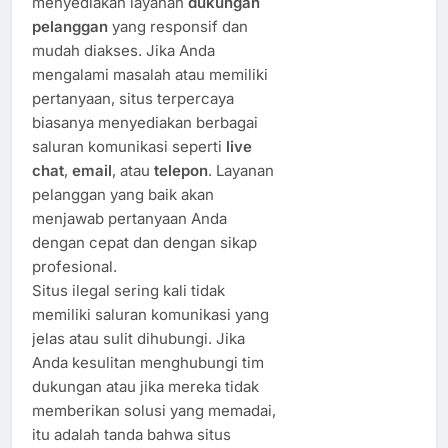
menyediakan layanan
dukungan
pelanggan
yang responsif dan
mudah diakses. Jika Anda
mengalami masalah atau memiliki
pertanyaan, situs terpercaya
biasanya menyediakan berbagai
saluran komunikasi seperti
live
chat
,
email
, atau
telepon
. Layanan
pelanggan yang baik akan
menjawab pertanyaan Anda
dengan cepat dan dengan sikap
profesional.
Situs ilegal sering kali tidak
memiliki saluran komunikasi yang
jelas atau sulit dihubungi. Jika
Anda kesulitan menghubungi tim
dukungan atau jika mereka tidak
memberikan solusi yang memadai,
itu adalah tanda bahwa situs