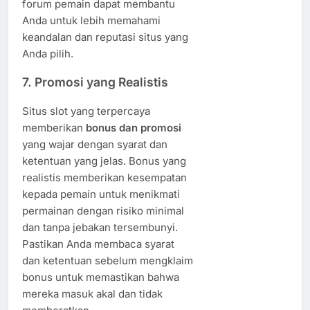
forum pemain dapat membantu
Anda untuk lebih memahami
keandalan dan reputasi situs yang
Anda pilih.
7.
Promosi yang Realistis
Situs slot yang terpercaya
memberikan
bonus dan promosi
yang wajar dengan syarat dan
ketentuan yang jelas. Bonus yang
realistis memberikan kesempatan
kepada pemain untuk menikmati
permainan dengan risiko minimal
dan tanpa jebakan tersembunyi.
Pastikan Anda membaca syarat
dan ketentuan sebelum mengklaim
bonus untuk memastikan bahwa
mereka masuk akal dan tidak