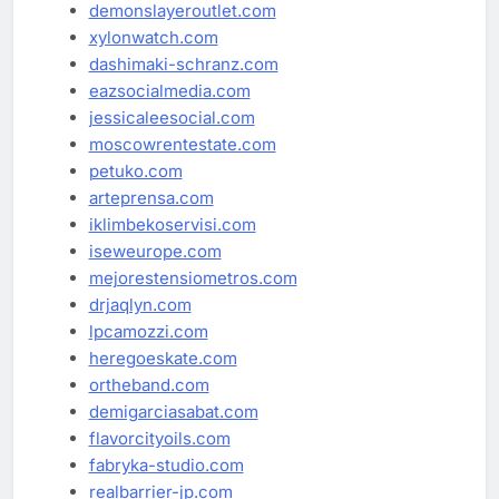
demonslayeroutlet.com
xylonwatch.com
dashimaki-schranz.com
eazsocialmedia.com
jessicaleesocial.com
moscowrentestate.com
petuko.com
arteprensa.com
iklimbekoservisi.com
iseweurope.com
mejorestensiometros.com
drjaqlyn.com
lpcamozzi.com
heregoeskate.com
ortheband.com
demigarciasabat.com
flavorcityoils.com
fabryka-studio.com
realbarrier-jp.com