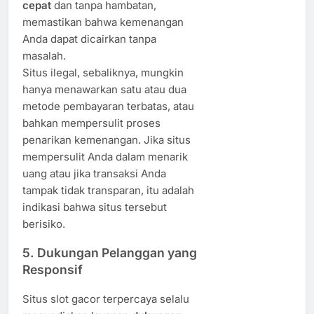
cepat
dan tanpa hambatan,
memastikan bahwa kemenangan
Anda dapat dicairkan tanpa
masalah.
Situs ilegal, sebaliknya, mungkin
hanya menawarkan satu atau dua
metode pembayaran terbatas, atau
bahkan mempersulit proses
penarikan kemenangan. Jika situs
mempersulit Anda dalam menarik
uang atau jika transaksi Anda
tampak tidak transparan, itu adalah
indikasi bahwa situs tersebut
berisiko.
5.
Dukungan Pelanggan yang
Responsif
Situs slot gacor terpercaya selalu