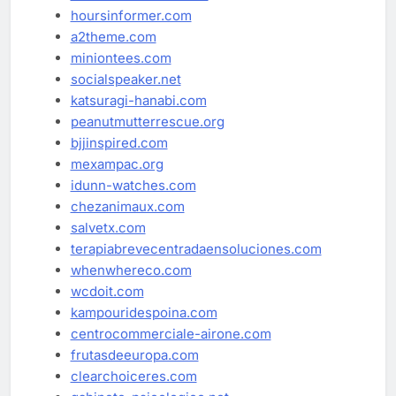
hoursinformer.com
a2theme.com
miniontees.com
socialspeaker.net
katsuragi-hanabi.com
peanutmutterrescue.org
bjjinspired.com
mexampac.org
idunn-watches.com
chezanimaux.com
salvetx.com
terapiabrevecentradaensoluciones.com
whenwhereco.com
wcdoit.com
kampouridespoina.com
centrocommerciale-airone.com
frutasdeeuropa.com
clearchoiceres.com