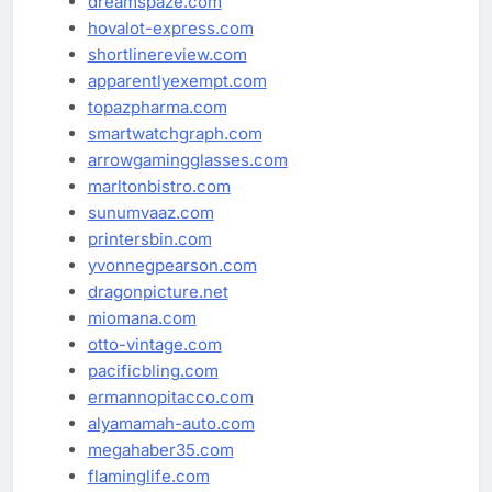
dreamspaze.com
hovalot-express.com
shortlinereview.com
apparentlyexempt.com
topazpharma.com
smartwatchgraph.com
arrowgamingglasses.com
marltonbistro.com
sunumvaaz.com
printersbin.com
yvonnegpearson.com
dragonpicture.net
miomana.com
otto-vintage.com
pacificbling.com
ermannopitacco.com
alyamamah-auto.com
megahaber35.com
flaminglife.com