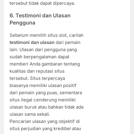
tersebut tidak dapat dipercaya.
6.
Testimoni dan Ulasan
Pengguna
Sebelum memilih situs slot, carilah
testimoni dan ulasan
dari pemain
lain. Ulasan dari pengguna yang
sudah berpengalaman dapat
memberi Anda gambaran tentang
kualitas dan reputasi situs
tersebut. Situs terpercaya
biasanya memiliki ulasan positif
dari pemain yang puas, sementara
situs ilegal cenderung memiliki
ulasan buruk atau bahkan tidak ada
ulasan sama sekali.
Pencarian ulasan yang objektif di
situs perjudian yang kredibel atau