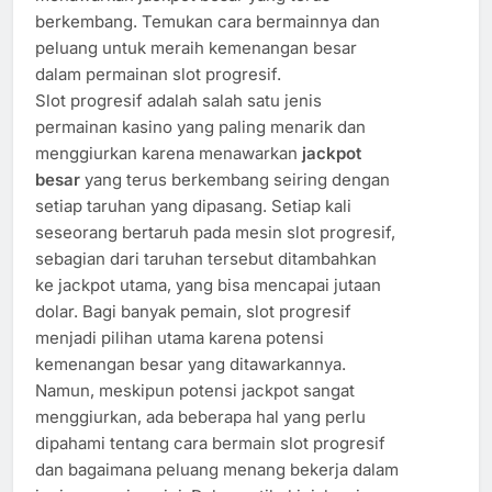
berkembang. Temukan cara bermainnya dan
peluang untuk meraih kemenangan besar
dalam permainan slot progresif.
Slot progresif adalah salah satu jenis
permainan kasino yang paling menarik dan
menggiurkan karena menawarkan
jackpot
besar
yang terus berkembang seiring dengan
setiap taruhan yang dipasang. Setiap kali
seseorang bertaruh pada mesin slot progresif,
sebagian dari taruhan tersebut ditambahkan
ke jackpot utama, yang bisa mencapai jutaan
dolar. Bagi banyak pemain, slot progresif
menjadi pilihan utama karena potensi
kemenangan besar yang ditawarkannya.
Namun, meskipun potensi jackpot sangat
menggiurkan, ada beberapa hal yang perlu
dipahami tentang cara bermain slot progresif
dan bagaimana peluang menang bekerja dalam