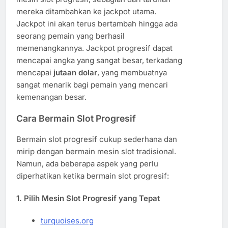
mereka ditambahkan ke jackpot utama.
Jackpot ini akan terus bertambah hingga ada
seorang pemain yang berhasil
memenangkannya. Jackpot progresif dapat
mencapai angka yang sangat besar, terkadang
mencapai
jutaan dolar
, yang membuatnya
sangat menarik bagi pemain yang mencari
kemenangan besar.
Cara Bermain Slot Progresif
Bermain slot progresif cukup sederhana dan
mirip dengan bermain mesin slot tradisional.
Namun, ada beberapa aspek yang perlu
diperhatikan ketika bermain slot progresif:
1.
Pilih Mesin Slot Progresif yang Tepat
turquoises.org