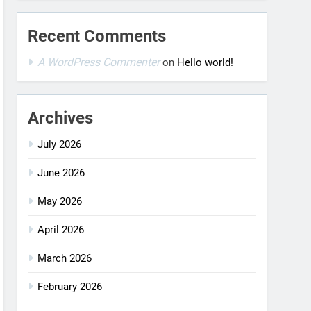
Recent Comments
A WordPress Commenter
on
Hello world!
Archives
July 2026
June 2026
May 2026
April 2026
March 2026
February 2026