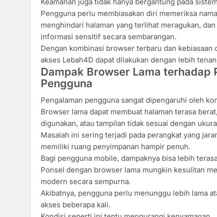
Keamanan juga tidak hanya bergantung pada sistem
Pengguna perlu membiasakan diri memeriksa nama b
menghindari halaman yang terlihat meragukan, da
informasi sensitif secara sembarangan.
Dengan kombinasi browser terbaru dan kebiasaan di
akses Lebah4D dapat dilakukan dengan lebih tenan
Dampak Browser Lama terhadap 
Pengguna
Pengalaman pengguna sangat dipengaruhi oleh kon
Browser lama dapat membuat halaman terasa berat, 
digunakan, atau tampilan tidak sesuai dengan ukura
Masalah ini sering terjadi pada perangkat yang jara
memiliki ruang penyimpanan hampir penuh.
Bagi pengguna mobile, dampaknya bisa lebih terasa
Ponsel dengan browser lama mungkin kesulitan m
modern secara sempurna.
Akibatnya, pengguna perlu menunggu lebih lama a
akses beberapa kali.
Kondisi seperti ini tentu mengurangi kenyamanan.