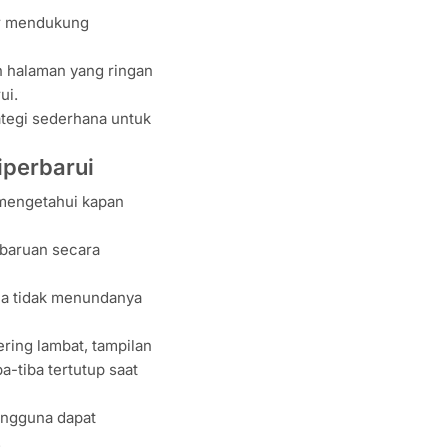
er mendukung
en halaman yang ringan
ui.
ategi sederhana untuk
iperbarui
 mengetahui kapan
mbaruan secara
una tidak menundanya
ering lambat, tampilan
a-tiba tertutup saat
engguna dapat
.