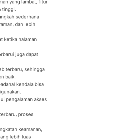
man yang lambat, fitur
 tinggi.
langkah sederhana
yaman, dan lebih
t ketika halaman
erbarui juga dapat
b terbaru, sehingga
n baik.
adahal kendala bisa
digunakan.
alui pengalaman akses
erbaru, proses
ingkatan keamanan,
ang lebih luas