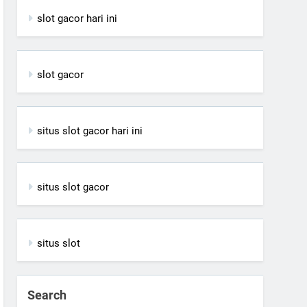
slot gacor hari ini
slot gacor
situs slot gacor hari ini
situs slot gacor
situs slot
Search