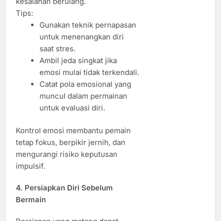
kesalahan berulang.
Tips:
Gunakan teknik pernapasan
untuk menenangkan diri
saat stres.
Ambil jeda singkat jika
emosi mulai tidak terkendali.
Catat pola emosional yang
muncul dalam permainan
untuk evaluasi diri.
Kontrol emosi membantu pemain
tetap fokus, berpikir jernih, dan
mengurangi risiko keputusan
impulsif.
4. Persiapkan Diri Sebelum
Bermain