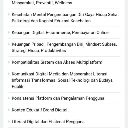
Masyarakat, Preventif, Wellness
Kesehatan Mental Pengembangan Diri Gaya Hidup Sehat
Psikologi dan Kognisi Edukasi Kesehatan
Keuangan Digital, E-commerce, Pembayaran Online
Keuangan Pribadi, Pengembangan Diri, Mindset Sukses,
Strategi Hidup, Produktivitas
Kompatibilitas Sistem dan Akses Multiplatform
Komunikasi Digital Media dan Masyarakat Literasi
Informasi Transformasi Sosial Teknologi dan Budaya
Publik
Konsistensi Platform dan Pengalaman Pengguna
Konten Edukatif Brand Digital
Literasi Digital dan Efisiensi Pengguna