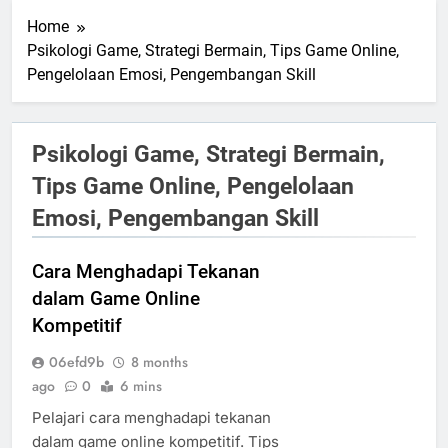
Home
Psikologi Game, Strategi Bermain, Tips Game Online,
Pengelolaan Emosi, Pengembangan Skill
Psikologi Game, Strategi Bermain,
Tips Game Online, Pengelolaan
Emosi, Pengembangan Skill
Cara Menghadapi Tekanan
dalam Game Online
Kompetitif
06efd9b
8 months
ago
0
6 mins
Pelajari cara menghadapi tekanan
dalam game online kompetitif. Tips