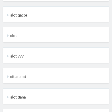
slot gacor
slot
slot 777
situs slot
slot dana