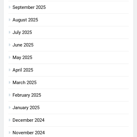
September 2025
August 2025
July 2025
June 2025
May 2025
April 2025
March 2025
February 2025
January 2025
December 2024
November 2024