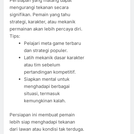
Persiapan yang matang dapat
mengurangi tekanan secara
signifikan. Pemain yang tahu
strategi, karakter, atau mekanik
permainan akan lebih percaya diri.
Tips:
Pelajari meta game terbaru
dan strategi populer.
Latih mekanik dasar karakter
atau tim sebelum
pertandingan kompetitif.
Siapkan mental untuk
menghadapi berbagai
situasi, termasuk
kemungkinan kalah.
Persiapan ini membuat pemain
lebih siap menghadapi tekanan
dari lawan atau kondisi tak terduga.