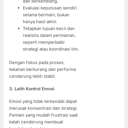
dan berkembang.
Evaluasi keputusan sendiri
selama bermain, bukan
hanya hasil akhir.
Tetapkan tujuan kecil dan
realistis dalam permainan,
seperti memperbaiki
strategi atau koordinasi tim.
Dengan fokus pada proses,
tekanan berkurang dan performa
cenderung lebih stabil.
3. Latih Kontrol Emosi
Emosi yang tidak terkendali dapat
merusak konsentrasi dan strategi.
Pemain yang mudah frustrasi saat
kalah cenderung membuat