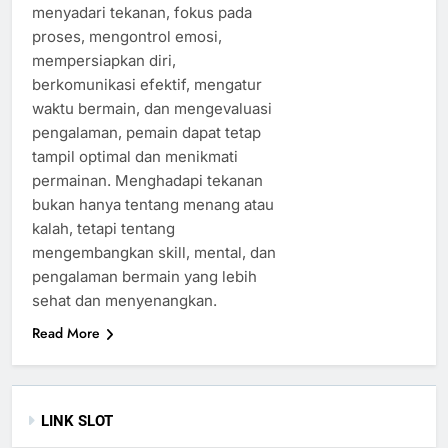
menyadari tekanan, fokus pada
proses, mengontrol emosi,
mempersiapkan diri,
berkomunikasi efektif, mengatur
waktu bermain, dan mengevaluasi
pengalaman, pemain dapat tetap
tampil optimal dan menikmati
permainan. Menghadapi tekanan
bukan hanya tentang menang atau
kalah, tetapi tentang
mengembangkan skill, mental, dan
pengalaman bermain yang lebih
sehat dan menyenangkan.
Read More
LINK SLOT