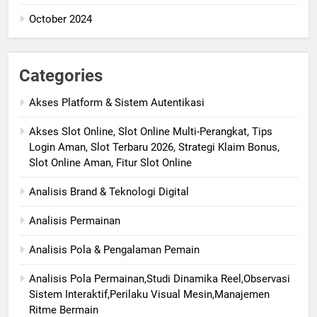
October 2024
Categories
Akses Platform & Sistem Autentikasi
Akses Slot Online, Slot Online Multi-Perangkat, Tips
Login Aman, Slot Terbaru 2026, Strategi Klaim Bonus,
Slot Online Aman, Fitur Slot Online
Analisis Brand & Teknologi Digital
Analisis Permainan
Analisis Pola & Pengalaman Pemain
Analisis Pola Permainan,Studi Dinamika Reel,Observasi
Sistem Interaktif,Perilaku Visual Mesin,Manajemen
Ritme Bermain