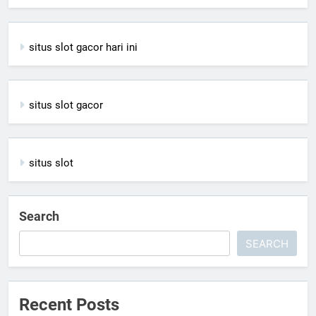
situs slot gacor hari ini
situs slot gacor
situs slot
Search
SEARCH
Recent Posts