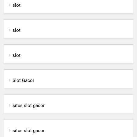
slot
slot
slot
Slot Gacor
situs slot gacor
situs slot gacor