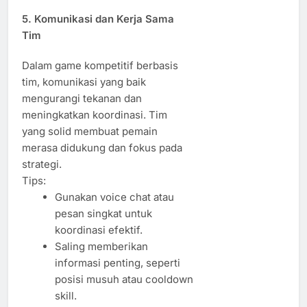
5. Komunikasi dan Kerja Sama
Tim
Dalam game kompetitif berbasis
tim, komunikasi yang baik
mengurangi tekanan dan
meningkatkan koordinasi. Tim
yang solid membuat pemain
merasa didukung dan fokus pada
strategi.
Tips:
Gunakan voice chat atau
pesan singkat untuk
koordinasi efektif.
Saling memberikan
informasi penting, seperti
posisi musuh atau cooldown
skill.