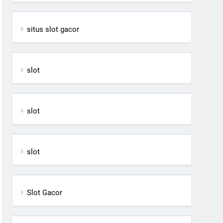
situs slot gacor
slot
slot
slot
Slot Gacor