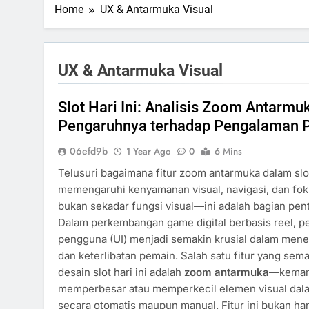
Home
UX & Antarmuka Visual
UX & Antarmuka Visual
Slot Hari Ini: Analisis Zoom Antarmu
Pengaruhnya terhadap Pengalaman 
06efd9b
1 Year Ago
0
6 Mins
Telusuri bagaimana fitur zoom antarmuka dalam slot 
memengaruhi kenyamanan visual, navigasi, dan fo
bukan sekadar fungsi visual—ini adalah bagian pen
Dalam perkembangan game digital berbasis reel, p
pengguna (UI) menjadi semakin krusial dalam me
dan keterlibatan pemain. Salah satu fitur yang sem
desain slot hari ini adalah
zoom antarmuka
—kemam
memperbesar atau memperkecil elemen visual dala
secara otomatis maupun manual. Fitur ini bukan h