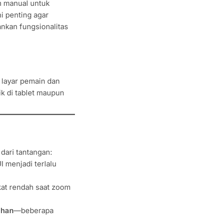
m manual untuk
ni penting agar
nkan fungsionalitas
layar pemain dan
ik di tablet maupun
dari tantangan:
 menjadi terlalu
at rendah saat zoom
ahan
—beberapa