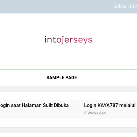
Solusi LEB
Login KAYA787 melalui Brows
KAYA787 Login dengan Dukungan
Panduan EDWINSLOT Lo
o Jerseys
Solusi LEB
ersey Olahraga Berkualitas Dan Merchandise Favorit Anda Di I
Login KAYA787 melalui Brows
SAMPLE PAGE
KAYA787 Login dengan Dukungan
alaman Sulit Dibuka
Login KAYA787 melalui Browser Ter
2 Weeks Ago