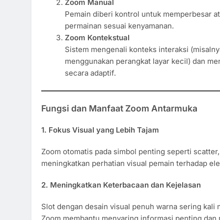
Zoom Manual
Pemain diberi kontrol untuk memperbesar a
permainan sesuai kenyamanan.
Zoom Kontekstual
Sistem mengenali konteks interaksi (misalny
menggunakan perangkat layar kecil) dan m
secara adaptif.
Fungsi dan Manfaat Zoom Antarmuka
1.
Fokus Visual yang Lebih Tajam
Zoom otomatis pada simbol penting seperti scatter,
meningkatkan perhatian visual pemain terhadap el
2.
Meningkatkan Keterbacaan dan Kejelasan
Slot dengan desain visual penuh warna sering kal
Zoom membantu menyaring informasi penting dan