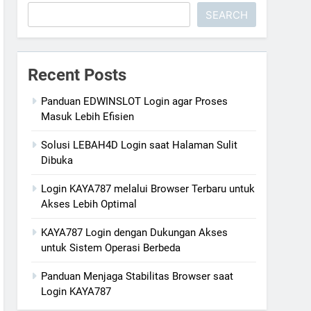
SEARCH
Recent Posts
Panduan EDWINSLOT Login agar Proses
Masuk Lebih Efisien
Solusi LEBAH4D Login saat Halaman Sulit
Dibuka
Login KAYA787 melalui Browser Terbaru untuk
Akses Lebih Optimal
KAYA787 Login dengan Dukungan Akses
untuk Sistem Operasi Berbeda
Panduan Menjaga Stabilitas Browser saat
Login KAYA787