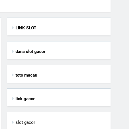
LINK SLOT
dana slot gacor
toto macau
link gacor
slot gacor