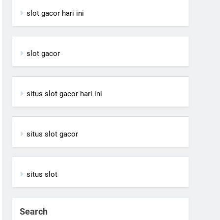
slot gacor hari ini
slot gacor
situs slot gacor hari ini
situs slot gacor
situs slot
Search