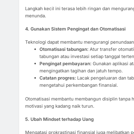
Langkah kecil ini terasa lebih ringan dan mengura
menunda.
4. Gunakan Sistem Pengingat dan Otomatisasi
Teknologi dapat membantu mengurangi penundaan f
Otomatisasi tabungan:
Atur transfer otomat
tabungan atau investasi setiap tanggal terten
Pengingat pembayaran:
Gunakan aplikasi at
mengingatkan tagihan dan jatuh tempo.
Catatan progres:
Lacak pengeluaran dan tab
mengetahui perkembangan finansial.
Otomatisasi membantu membangun disiplin tanpa 
motivasi yang kadang naik turun.
5. Ubah Mindset terhadap Uang
Mengatasi prokrastinasi finansial juga melibatkan 