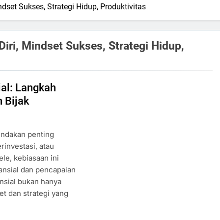
set Sukses, Strategi Hidup, Produktivitas
ri, Mindset Sukses, Strategi Hidup,
ial: Langkah
 Bijak
tindakan penting
rinvestasi, atau
e, kebiasaan ini
nansial dan pencapaian
ansial bukan hanya
et dan strategi yang