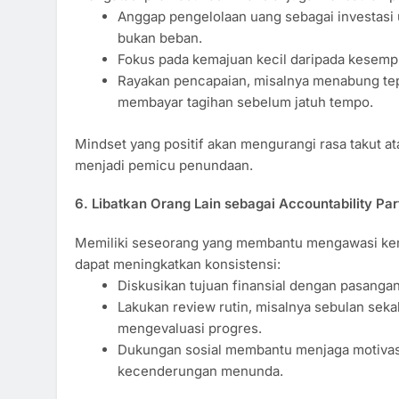
Anggap pengelolaan uang sebagai investasi
bukan beban.
Fokus pada kemajuan kecil daripada kesemp
Rayakan pencapaian, misalnya menabung tep
membayar tagihan sebelum jatuh tempo.
Mindset yang positif akan mengurangi rasa takut at
menjadi pemicu penundaan.
6. Libatkan Orang Lain sebagai Accountability Par
Memiliki seseorang yang membantu mengawasi ke
dapat meningkatkan konsistensi:
Diskusikan tujuan finansial dengan pasangan
Lakukan review rutin, misalnya sebulan sekal
mengevaluasi progres.
Dukungan sosial membantu menjaga motivas
kecenderungan menunda.