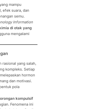
a yang mampu
, efek suara, dan
enangan semu.
hnology Information
kimia di otak yang
gguna mengalami
ngan
n rasional yang salah,
ang kompleks. Setiap
k melepaskan hormon
nang dan motivasi.
mbentuk pola
orongan kompulsif
ugian. Fenomena ini