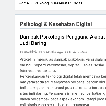
Home
Psikologi & Kesehatan Digital
Psikologi & Kesehatan Digital
Dampak Psikologis Pengguna Akibat 
Judi Daring
06efd9b
9 Months Ago
0
7 Mins
Artikel ini mengulas dampak psikologis yang dialam
daring—seperti kecemasan, depresi, isolasi sosial
internasional terbaru.
Perkembangan teknologi digital telah membawa k
masyarakat dalam mengakses berbagai bentuk hibu
balik kemajuan ini, muncul pula risiko baru berupa
situs judi daring
. Fenomena ini menjadi perhatian g
hanya berdampak pada aspek ekonomi, tetapi juga 
psikologis yang serius bagi penggunanya.