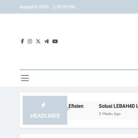
Skip
August 8, 2026
2:35:31 PM
to
content
Int
Dapatkan J
oses Masuk Lebih Efisien
Solusi LEBAH4D Login saat H
2 Weeks Ago
HEADLINES