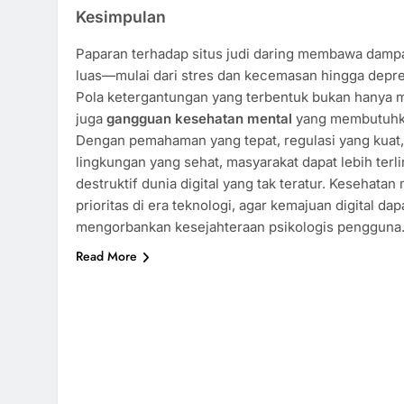
Kesimpulan
Paparan terhadap situs judi daring membawa dampa
luas—mulai dari stres dan kecemasan hingga depresi
Pola ketergantungan yang terbentuk bukan hanya ma
juga
gangguan kesehatan mental
yang membutuhka
Dengan pemahaman yang tepat, regulasi yang kuat
lingkungan yang sehat, masyarakat dapat lebih terl
destruktif dunia digital yang tak teratur. Kesehatan
prioritas di era teknologi, agar kemajuan digital da
mengorbankan kesejahteraan psikologis pengguna
Read More