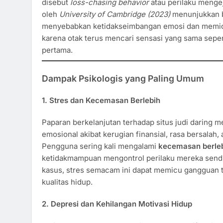
disebut
loss-chasing behavior
atau perilaku mengej
oleh
University of Cambridge (2023)
menunjukkan ba
menyebabkan ketidakseimbangan emosi dan memicu
karena otak terus mencari sensasi yang sama sep
pertama.
Dampak Psikologis yang Paling Umum
1.
Stres dan Kecemasan Berlebih
Paparan berkelanjutan terhadap situs judi daring
emosional akibat kerugian finansial, rasa bersalah, a
Pengguna sering kali mengalami
kecemasan berle
ketidakmampuan mengontrol perilaku mereka sendi
kasus, stres semacam ini dapat memicu gangguan 
kualitas hidup.
2.
Depresi dan Kehilangan Motivasi Hidup