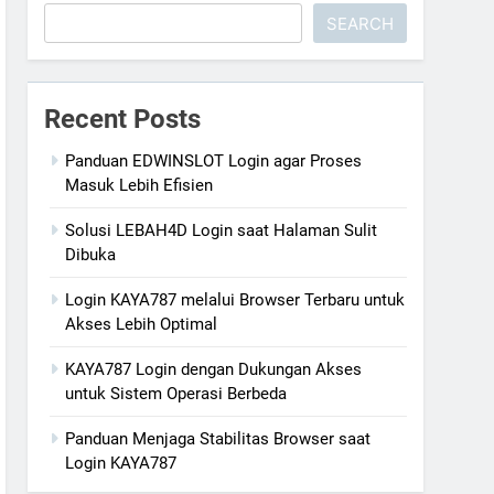
SEARCH
Recent Posts
Panduan EDWINSLOT Login agar Proses
Masuk Lebih Efisien
Solusi LEBAH4D Login saat Halaman Sulit
Dibuka
Login KAYA787 melalui Browser Terbaru untuk
Akses Lebih Optimal
KAYA787 Login dengan Dukungan Akses
untuk Sistem Operasi Berbeda
Panduan Menjaga Stabilitas Browser saat
Login KAYA787