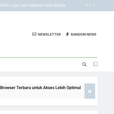
AH4D Login saat Halaman Sulit Dibuka
er Terbaru untuk Akses Lebih Optimal
 Akses untuk Sistem Operasi Berbeda
NEWSLETTER
RANDOM NEWS
gin agar Proses Masuk Lebih Efisien
AH4D Login saat Halaman Sulit Dibuka
nto Jerseys.
er Terbaru untuk Akses Lebih Optimal
 Akses untuk Sistem Operasi Berbeda
baru untuk Akses Lebih Optimal
KAYA787 Login dengan
3 Weeks Ago