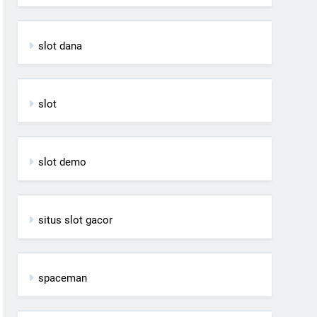
slot dana
slot
slot demo
situs slot gacor
spaceman