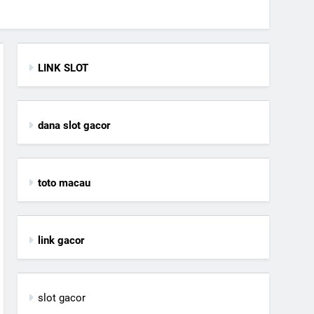
LINK SLOT
dana slot gacor
toto macau
link gacor
slot gacor