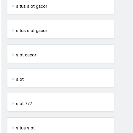
situs slot gacor
situs slot gacor
slot gacor
slot
slot 777
situs slot