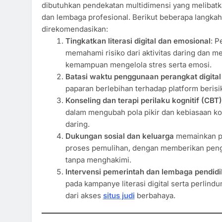
dibutuhkan pendekatan multidimensi yang melibatka
dan lembaga profesional. Berikut beberapa langkah
direkomendasikan:
Tingkatkan literasi digital dan emosional
: P
memahami risiko dari aktivitas daring dan
kemampuan mengelola stres serta emosi.
Batasi waktu penggunaan perangkat digital
paparan berlebihan terhadap platform berisi
Konseling dan terapi perilaku kognitif (CBT)
dalam mengubah pola pikir dan kebiasaan kom
daring.
Dukungan sosial dan keluarga
memainkan pe
proses pemulihan, dengan memberikan pen
tanpa menghakimi.
Intervensi pemerintah dan lembaga pendid
pada kampanye literasi digital serta perli
dari akses
situs judi
berbahaya.