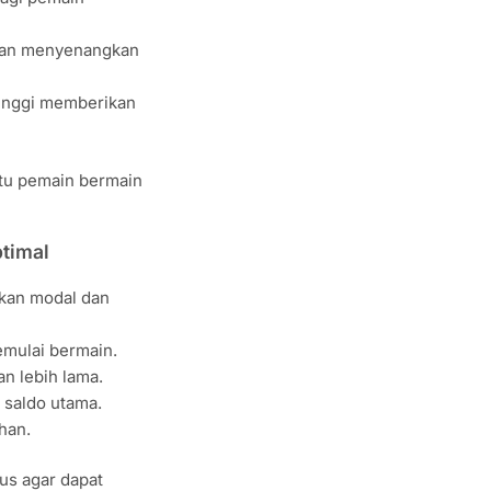
dan menyenangkan
nggi memberikan
tu pemain bermain
timal
tkan modal dan
mulai bermain.
n lebih lama.
 saldo utama.
han.
us agar dapat