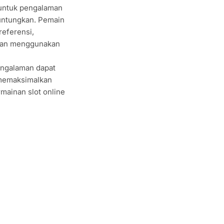
i untuk pengalaman
untungkan. Pemain
referensi,
dan menggunakan
engalaman dapat
 memaksimalkan
mainan slot online