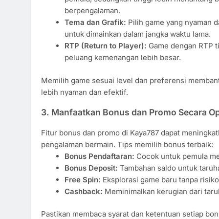
berpengalaman.
Tema dan Grafik:
Pilih game yang nyaman 
untuk dimainkan dalam jangka waktu lama.
RTP (Return to Player):
Game dengan RTP ti
peluang kemenangan lebih besar.
Memilih game sesuai level dan preferensi memban
lebih nyaman dan efektif.
3. Manfaatkan Bonus dan Promo Secara Op
Fitur bonus dan promo di Kaya787 dapat meningka
pengalaman bermain. Tips memilih bonus terbaik:
Bonus Pendaftaran:
Cocok untuk pemula me
Bonus Deposit:
Tambahan saldo untuk taruha
Free Spin:
Eksplorasi game baru tanpa risiko
Cashback:
Meminimalkan kerugian dari taru
Pastikan membaca syarat dan ketentuan setiap bon