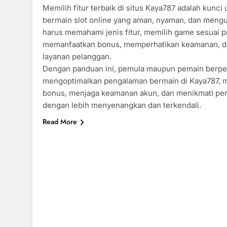
Memilih fitur terbaik di situs Kaya787 adalah kunc
bermain slot online yang aman, nyaman, dan meng
harus memahami jenis fitur, memilih game sesuai p
memanfaatkan bonus, memperhatikan keamanan, 
layanan pelanggan.
Dengan panduan ini, pemula maupun pemain berp
mengoptimalkan pengalaman bermain di Kaya787,
bonus, menjaga keamanan akun, dan menikmati per
dengan lebih menyenangkan dan terkendali.
Read More