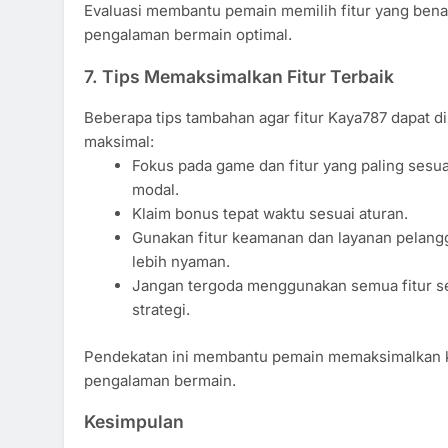
Evaluasi membantu pemain memilih fitur yang ben
pengalaman bermain optimal.
7. Tips Memaksimalkan Fitur Terbaik
Beberapa tips tambahan agar fitur Kaya787 dapat d
maksimal:
Fokus pada game dan fitur yang paling sesua
modal.
Klaim bonus tepat waktu sesuai aturan.
Gunakan fitur keamanan dan layanan pelang
lebih nyaman.
Jangan tergoda menggunakan semua fitur se
strategi.
Pendekatan ini membantu pemain memaksimalkan 
pengalaman bermain.
Kesimpulan