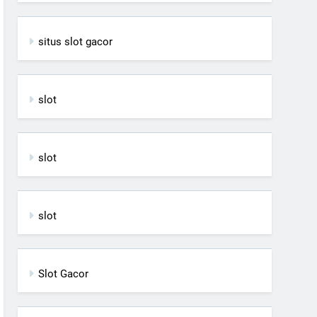
situs slot gacor
slot
slot
slot
Slot Gacor