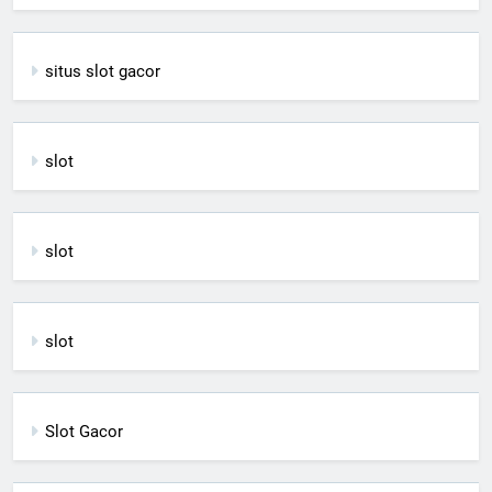
situs slot gacor
slot
slot
slot
Slot Gacor