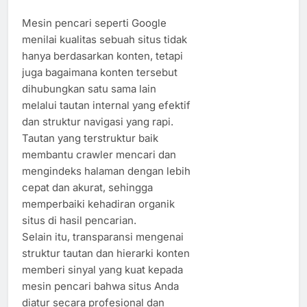
Mesin pencari seperti Google
menilai kualitas sebuah situs tidak
hanya berdasarkan konten, tetapi
juga bagaimana konten tersebut
dihubungkan satu sama lain
melalui tautan internal yang efektif
dan struktur navigasi yang rapi.
Tautan yang terstruktur baik
membantu crawler mencari dan
mengindeks halaman dengan lebih
cepat dan akurat, sehingga
memperbaiki kehadiran organik
situs di hasil pencarian.
Selain itu, transparansi mengenai
struktur tautan dan hierarki konten
memberi sinyal yang kuat kepada
mesin pencari bahwa situs Anda
diatur secara profesional dan