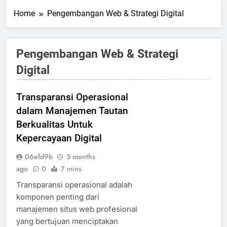
Home
Pengembangan Web & Strategi Digital
Pengembangan Web & Strategi
Digital
Transparansi Operasional
dalam Manajemen Tautan
Berkualitas Untuk
Kepercayaan Digital
06efd9b
5 months
ago
0
7 mins
Transparansi operasional adalah
komponen penting dari
manajemen situs web profesional
yang bertujuan menciptakan