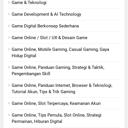
Game & Teknologi
Game Development & AI Technology
Game Digital Berkonsep Sederhana
Game Online / Slot / UX & Desain Game
Game Online, Mobile Gaming, Casual Gaming, Gaya
Hidup Digital
Game Online, Panduan Gaming, Strategi & Taktik,
Pengembangan Skill
Game Online, Panduan Internet, Browser & Teknologi,
Tutorial Akun, Tips & Trik Gaming
Game Online, Slot Terpercaya, Keamanan Akun
Game Online, Tips Pemula, Slot Online, Strategi
Permainan, Hiburan Digital