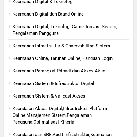
Keamanan Digital & Teknologi
Keamanan Digital dan Brand Online
Keamanan Digital, Teknologi Game, Inovasi Sistem,
Pengalaman Pengguna
Keamanan Infrastruktur & Observabilitas Sistem
Keamanan Online, Taruhan Online, Panduan Login
Keamanan Perangkat Pribadi dan Akses Akun
Keamanan Sistem & Infrastruktur Digital
Keamanan Sistem & Validasi Akses
Keandalan Akses Digital,Infrastruktur Platform
Online,Manajemen Sistem,Pengalaman
Pengguna,Optimalisasi Kinerja
Keandalan dan SRE,Audit Infrastruktur,Keamanan