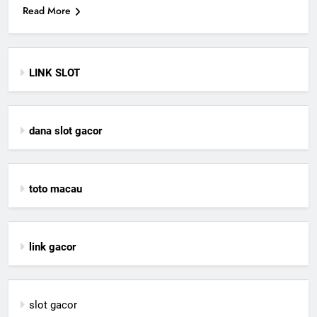
Read More
LINK SLOT
dana slot gacor
toto macau
link gacor
slot gacor