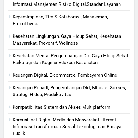
Informasi,Manajemen Risiko Digital,Standar Layanan
Kepemimpinan, Tim & Kolaborasi, Manajemen,
Produktivitas
Kesehatan Lingkungan, Gaya Hidup Sehat, Kesehatan
Masyarakat, Preventif, Wellness
Kesehatan Mental Pengembangan Diri Gaya Hidup Sehat
Psikologi dan Kognisi Edukasi Kesehatan
Keuangan Digital, E-commerce, Pembayaran Online
Keuangan Pribadi, Pengembangan Diri, Mindset Sukses,
Strategi Hidup, Produktivitas
Kompatibilitas Sistem dan Akses Multiplatform
Komunikasi Digital Media dan Masyarakat Literasi
Informasi Transformasi Sosial Teknologi dan Budaya
Publik