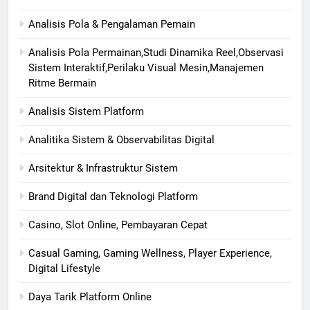
Analisis Pola & Pengalaman Pemain
Analisis Pola Permainan,Studi Dinamika Reel,Observasi
Sistem Interaktif,Perilaku Visual Mesin,Manajemen
Ritme Bermain
Analisis Sistem Platform
Analitika Sistem & Observabilitas Digital
Arsitektur & Infrastruktur Sistem
Brand Digital dan Teknologi Platform
Casino, Slot Online, Pembayaran Cepat
Casual Gaming, Gaming Wellness, Player Experience,
Digital Lifestyle
Daya Tarik Platform Online