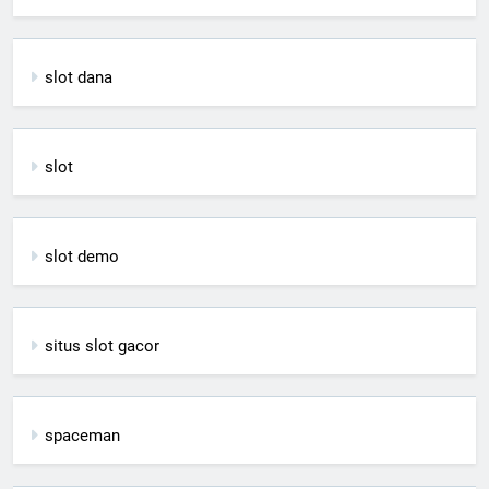
slot dana
slot
slot demo
situs slot gacor
spaceman