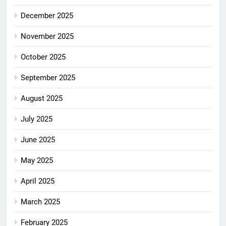
December 2025
November 2025
October 2025
September 2025
August 2025
July 2025
June 2025
May 2025
April 2025
March 2025
February 2025