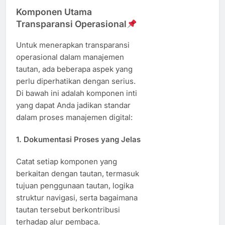
Komponen Utama
Transparansi Operasional
Untuk menerapkan transparansi
operasional dalam manajemen
tautan, ada beberapa aspek yang
perlu diperhatikan dengan serius.
Di bawah ini adalah komponen inti
yang dapat Anda jadikan standar
dalam proses manajemen digital:
1. Dokumentasi Proses yang Jelas
Catat setiap komponen yang
berkaitan dengan tautan, termasuk
tujuan penggunaan tautan, logika
struktur navigasi, serta bagaimana
tautan tersebut berkontribusi
terhadap alur pembaca.