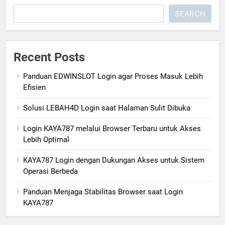
SEARCH
Recent Posts
Panduan EDWINSLOT Login agar Proses Masuk Lebih
Efisien
Solusi LEBAH4D Login saat Halaman Sulit Dibuka
Login KAYA787 melalui Browser Terbaru untuk Akses
Lebih Optimal
KAYA787 Login dengan Dukungan Akses untuk Sistem
Operasi Berbeda
Panduan Menjaga Stabilitas Browser saat Login
KAYA787