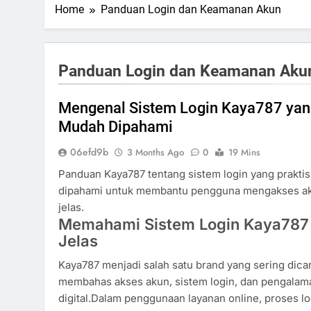
Home
Panduan Login dan Keamanan Akun
Panduan Login dan Keamanan Aku
Mengenal Sistem Login Kaya787 yang
Mudah Dipahami
06efd9b
3 Months Ago
0
19 Mins
Panduan Kaya787 tentang sistem login yang prakti
dipahami untuk membantu pengguna mengakses ak
jelas.
Memahami Sistem Login Kaya787 
Jelas
Kaya787 menjadi salah satu brand yang sering dica
membahas akses akun, sistem login, dan pengalam
digital.Dalam penggunaan layanan online, proses lo