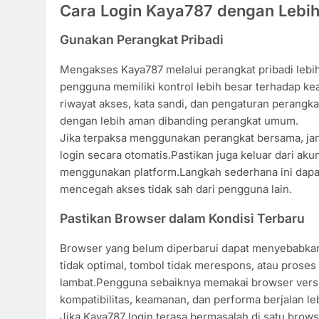
Cara Login Kaya787 dengan Lebih
Gunakan Perangkat Pribadi
Mengakses Kaya787 melalui perangkat pribadi lebi
pengguna memiliki kontrol lebih besar terhadap k
riwayat akses, kata sandi, dan pengaturan perangkat
dengan lebih aman dibanding perangkat umum.
Jika terpaksa menggunakan perangkat bersama, j
login secara otomatis.Pastikan juga keluar dari aku
menggunakan platform.Langkah sederhana ini dap
mencegah akses tidak sah dari pengguna lain.
Pastikan Browser dalam Kondisi Terbaru
Browser yang belum diperbarui dapat menyebabka
tidak optimal, tombol tidak merespons, atau proses 
lambat.Pengguna sebaiknya memakai browser versi
kompatibilitas, keamanan, dan performa berjalan leb
Jika Kaya787 login terasa bermasalah di satu brow