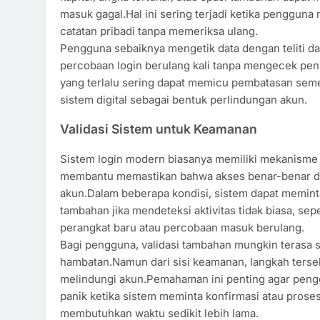
masuk gagal.Hal ini sering terjadi ketika pengguna 
catatan pribadi tanpa memeriksa ulang.
Pengguna sebaiknya mengetik data dengan teliti d
percobaan login berulang kali tanpa mengecek p
yang terlalu sering dapat memicu pembatasan sem
sistem digital sebagai bentuk perlindungan akun.
Validasi Sistem untuk Keamanan
Sistem login modern biasanya memiliki mekanisme va
membantu memastikan bahwa akses benar-benar di
akun.Dalam beberapa kondisi, sistem dapat memin
tambahan jika mendeteksi aktivitas tidak biasa, seper
perangkat baru atau percobaan masuk berulang.
Bagi pengguna, validasi tambahan mungkin terasa s
hambatan.Namun dari sisi keamanan, langkah ters
melindungi akun.Pemahaman ini penting agar peng
panik ketika sistem meminta konfirmasi atau prose
membutuhkan waktu sedikit lebih lama.