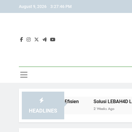
Skip
August 9, 2026
3:27:47 PM
to
content
Int
Dapatkan J
ses Masuk Lebih Efisien
Solusi LEBAH4D Login saat Ha
2 Weeks Ago
HEADLINES