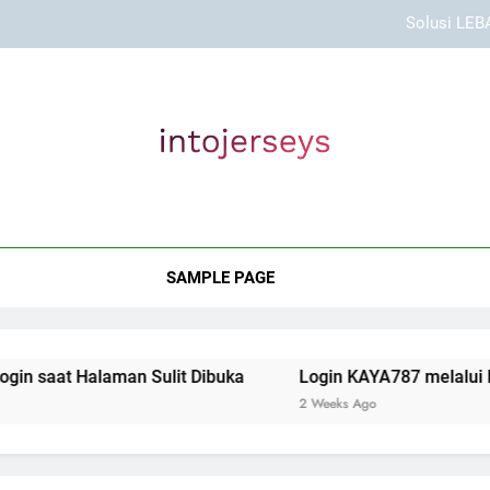
Solusi LEB
Login KAYA787 melalui Brows
KAYA787 Login dengan Dukungan
Panduan EDWINSLOT Lo
o Jerseys
Solusi LEB
ersey Olahraga Berkualitas Dan Merchandise Favorit Anda Di I
Login KAYA787 melalui Brows
SAMPLE PAGE
KAYA787 Login dengan Dukungan
laman Sulit Dibuka
Login KAYA787 melalui Browser Ter
2 Weeks Ago