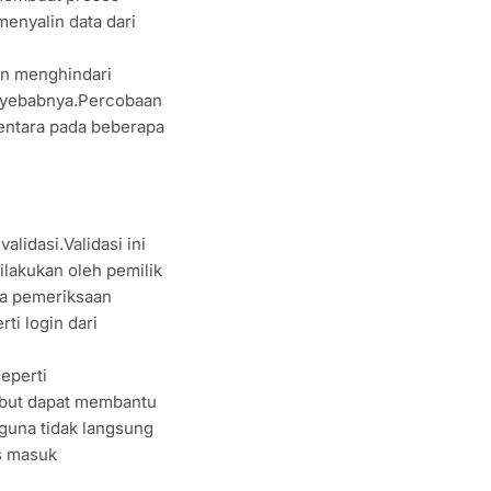
menyalin data dari
an menghindari
enyebabnya.Percobaan
entara pada beberapa
lidasi.Validasi ini
lakukan oleh pemilik
ta pemeriksaan
ti login dari
eperti
ebut dapat membantu
guna tidak langsung
s masuk