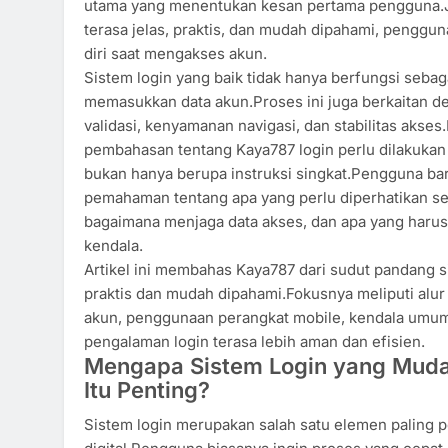
utama yang menentukan kesan pertama pengguna.Ji
terasa jelas, praktis, dan mudah dipahami, penggun
diri saat mengakses akun.
Sistem login yang baik tidak hanya berfungsi sebag
memasukkan data akun.Proses ini juga berkaitan 
validasi, kenyamanan navigasi, dan stabilitas akses.
pembahasan tentang Kaya787 login perlu dilakukan 
bukan hanya berupa instruksi singkat.Pengguna b
pemahaman tentang apa yang perlu diperhatikan s
bagaimana menjaga data akses, dan apa yang harus d
kendala.
Artikel ini membahas Kaya787 dari sudut pandang s
praktis dan mudah dipahami.Fokusnya meliputi alu
akun, penggunaan perangkat mobile, kendala umum,
pengalaman login terasa lebih aman dan efisien.
Mengapa Sistem Login yang Mud
Itu Penting?
Sistem login merupakan salah satu elemen paling p