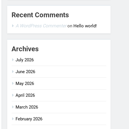
Recent Comments
A WordPress Commenter
on
Hello world!
Archives
July 2026
June 2026
May 2026
April 2026
March 2026
February 2026