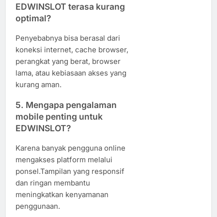
EDWINSLOT terasa kurang
optimal?
Penyebabnya bisa berasal dari
koneksi internet, cache browser,
perangkat yang berat, browser
lama, atau kebiasaan akses yang
kurang aman.
5. Mengapa pengalaman
mobile penting untuk
EDWINSLOT?
Karena banyak pengguna online
mengakses platform melalui
ponsel.Tampilan yang responsif
dan ringan membantu
meningkatkan kenyamanan
penggunaan.