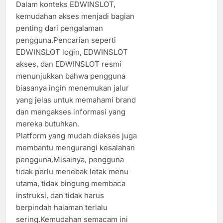
Dalam konteks EDWINSLOT,
kemudahan akses menjadi bagian
penting dari pengalaman
pengguna.Pencarian seperti
EDWINSLOT login, EDWINSLOT
akses, dan EDWINSLOT resmi
menunjukkan bahwa pengguna
biasanya ingin menemukan jalur
yang jelas untuk memahami brand
dan mengakses informasi yang
mereka butuhkan.
Platform yang mudah diakses juga
membantu mengurangi kesalahan
pengguna.Misalnya, pengguna
tidak perlu menebak letak menu
utama, tidak bingung membaca
instruksi, dan tidak harus
berpindah halaman terlalu
sering.Kemudahan semacam ini