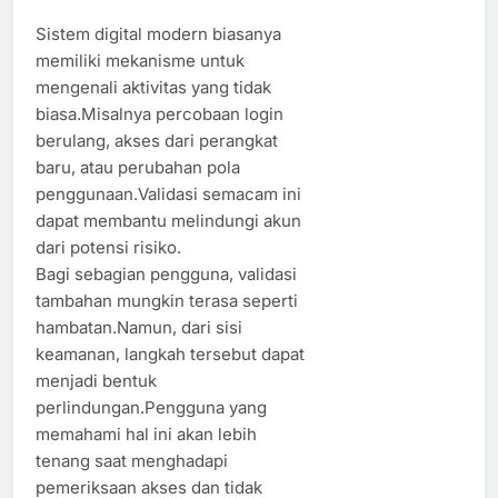
Sistem digital modern biasanya
memiliki mekanisme untuk
mengenali aktivitas yang tidak
biasa.Misalnya percobaan login
berulang, akses dari perangkat
baru, atau perubahan pola
penggunaan.Validasi semacam ini
dapat membantu melindungi akun
dari potensi risiko.
Bagi sebagian pengguna, validasi
tambahan mungkin terasa seperti
hambatan.Namun, dari sisi
keamanan, langkah tersebut dapat
menjadi bentuk
perlindungan.Pengguna yang
memahami hal ini akan lebih
tenang saat menghadapi
pemeriksaan akses dan tidak