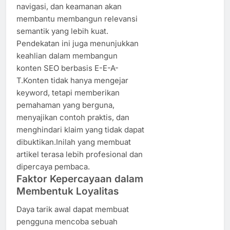
navigasi, dan keamanan akan
membantu membangun relevansi
semantik yang lebih kuat.
Pendekatan ini juga menunjukkan
keahlian dalam membangun
konten SEO berbasis E-E-A-
T.Konten tidak hanya mengejar
keyword, tetapi memberikan
pemahaman yang berguna,
menyajikan contoh praktis, dan
menghindari klaim yang tidak dapat
dibuktikan.Inilah yang membuat
artikel terasa lebih profesional dan
dipercaya pembaca.
Faktor Kepercayaan dalam
Membentuk Loyalitas
Daya tarik awal dapat membuat
pengguna mencoba sebuah