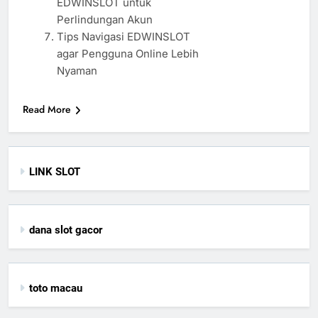
EDWINSLOT untuk
Perlindungan Akun
Tips Navigasi EDWINSLOT
agar Pengguna Online Lebih
Nyaman
Read More
LINK SLOT
dana slot gacor
toto macau