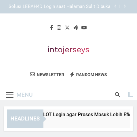
Skip
Login KAYA787 melalui Browser Terbaru untuk
to
Akses Lebih Optimal
content
KAYA787 Login dengan Dukungan Akses untuk
Sistem Operasi Berbeda
Panduan EDWINSLOT Login agar Proses Masuk
Lebih Efisien
Solusi LEBAH4D Login saat Halaman Sulit Dibuka
Login KAYA787 melalui Browser Terbaru untuk
Akses Lebih Optimal
Into Jerseys
Dapatkan Jersey Olahraga Berkualitas Dan
KAYA787 Login dengan Dukungan Akses untuk
NEWSLETTER
RANDOM NEWS
Sistem Operasi Berbeda
Merchandise Favorit Anda Di Into Jerseys.
MENU
anduan EDWINSLOT Login agar Proses Masuk Lebih Efisien
HEADLINES
Weeks Ago