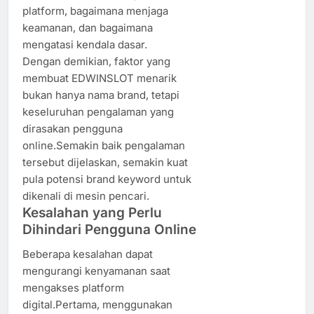
platform, bagaimana menjaga
keamanan, dan bagaimana
mengatasi kendala dasar.
Dengan demikian, faktor yang
membuat EDWINSLOT menarik
bukan hanya nama brand, tetapi
keseluruhan pengalaman yang
dirasakan pengguna
online.Semakin baik pengalaman
tersebut dijelaskan, semakin kuat
pula potensi brand keyword untuk
dikenali di mesin pencari.
Kesalahan yang Perlu
Dihindari Pengguna Online
Beberapa kesalahan dapat
mengurangi kenyamanan saat
mengakses platform
digital.Pertama, menggunakan