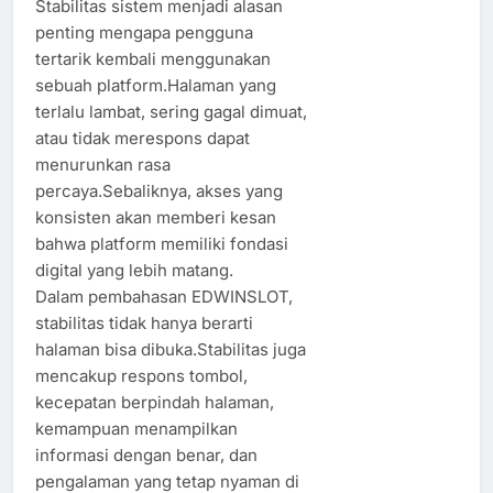
Stabilitas sistem menjadi alasan
penting mengapa pengguna
tertarik kembali menggunakan
sebuah platform.Halaman yang
terlalu lambat, sering gagal dimuat,
atau tidak merespons dapat
menurunkan rasa
percaya.Sebaliknya, akses yang
konsisten akan memberi kesan
bahwa platform memiliki fondasi
digital yang lebih matang.
Dalam pembahasan EDWINSLOT,
stabilitas tidak hanya berarti
halaman bisa dibuka.Stabilitas juga
mencakup respons tombol,
kecepatan berpindah halaman,
kemampuan menampilkan
informasi dengan benar, dan
pengalaman yang tetap nyaman di