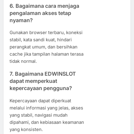
6. Bagaimana cara menjaga
pengalaman akses tetap
nyaman?
Gunakan browser terbaru, koneksi
stabil, kata sandi kuat, hindari
perangkat umum, dan bersihkan
cache jika tampilan halaman terasa
tidak normal.
7. Bagaimana EDWINSLOT
dapat memperkuat
kepercayaan pengguna?
Kepercayaan dapat diperkuat
melalui informasi yang jelas, akses
yang stabil, navigasi mudah
dipahami, dan kebiasaan keamanan
yang konsisten.