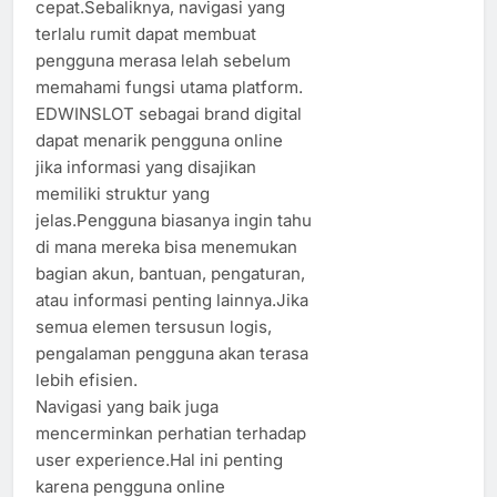
cepat.Sebaliknya, navigasi yang
terlalu rumit dapat membuat
pengguna merasa lelah sebelum
memahami fungsi utama platform.
EDWINSLOT sebagai brand digital
dapat menarik pengguna online
jika informasi yang disajikan
memiliki struktur yang
jelas.Pengguna biasanya ingin tahu
di mana mereka bisa menemukan
bagian akun, bantuan, pengaturan,
atau informasi penting lainnya.Jika
semua elemen tersusun logis,
pengalaman pengguna akan terasa
lebih efisien.
Navigasi yang baik juga
mencerminkan perhatian terhadap
user experience.Hal ini penting
karena pengguna online