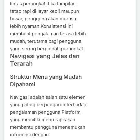
lintas perangkat.Jika tampilan
tetap rapi di layar kecil maupun
besar, pengguna akan merasa
lebih nyaman.Konsistensi ini
membuat pengalaman terasa lebih
mudah, terutama bagi pengguna
yang sering berpindah perangkat.
Navigasi yang Jelas dan
Terarah
Struktur Menu yang Mudah
Dipahami
Navigasi adalah salah satu elemen
yang paling berpengaruh terhadap
pengalaman pengguna.Platform
yang memiliki menu rapi akan
membantu pengguna menemukan
informasi dengan