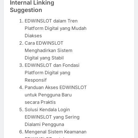
Internal Linking
Suggestion
EDWINSLOT dalam Tren
Platform Digital yang Mudah
Diakses
Cara EDWINSLOT
Menghadirkan Sistem
Digital yang Stabil
EDWINSLOT dan Fondasi
Platform Digital yang
Responsif
Panduan Akses EDWINSLOT
untuk Pengguna Baru
secara Praktis
Solusi Kendala Login
EDWINSLOT yang Sering
Dialami Pengguna
Mengenal Sistem Keamanan