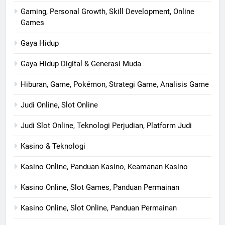
Gaming, Personal Growth, Skill Development, Online
Games
Gaya Hidup
Gaya Hidup Digital & Generasi Muda
Hiburan, Game, Pokémon, Strategi Game, Analisis Game
Judi Online, Slot Online
Judi Slot Online, Teknologi Perjudian, Platform Judi
Kasino & Teknologi
Kasino Online, Panduan Kasino, Keamanan Kasino
Kasino Online, Slot Games, Panduan Permainan
Kasino Online, Slot Online, Panduan Permainan