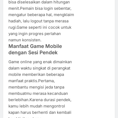
bisa diselesaikan dalam hitungan
menit.Pemain bisa login sebentar,
mengatur beberapa hal, mengklaim
hadiah, lalu logout tanpa merasa
rugi.Game seperti ini cocok untuk
yang ingin progres perlahan
namun konsisten.
Manfaat Game Mobile
dengan Sesi Pendek
Game online yang enak dimainkan
dalam waktu singkat di perangkat
mobile memberikan beberapa
manfaat praktis.Pertama,
membantu mengisi jeda tanpa
membuatmu merasa kecanduan
berlebihan.Karena durasi pendek,
kamu lebih mudah mengontrol
kapan harus berhenti dan kembali