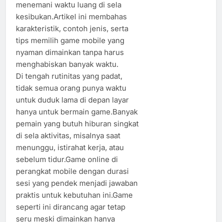
menemani waktu luang di sela
kesibukan.Artikel ini membahas
karakteristik, contoh jenis, serta
tips memilih game mobile yang
nyaman dimainkan tanpa harus
menghabiskan banyak waktu.
Di tengah rutinitas yang padat,
tidak semua orang punya waktu
untuk duduk lama di depan layar
hanya untuk bermain game.Banyak
pemain yang butuh hiburan singkat
di sela aktivitas, misalnya saat
menunggu, istirahat kerja, atau
sebelum tidur.Game online di
perangkat mobile dengan durasi
sesi yang pendek menjadi jawaban
praktis untuk kebutuhan ini.Game
seperti ini dirancang agar tetap
seru meski dimainkan hanya