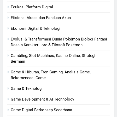
Edukasi Platform Digital
Efisiensi Akses dan Panduan Akun
Ekonomi Digital & Teknologi
Evolusi & Transformasi Dunia Pokémon Biologi Fantasi
Desain Karakter Lore & Filosofi Pokémon
Gambling, Slot Machines, Kasino Online, Strategi
Bermain
Game & Hiburan, Tren Gaming, Analisis Game,
Rekomendasi Game
Game & Teknologi
Game Development & AI Technology
Game Digital Berkonsep Sederhana