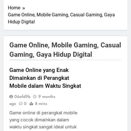
Home
Game Online, Mobile Gaming, Casual Gaming, Gaya
Hidup Digital
Game Online, Mobile Gaming, Casual
Gaming, Gaya Hidup Digital
Game Online yang Enak
Dimainkan di Perangkat
Mobile dalam Waktu Singkat
06efd9b
9 months
ago
0
8 mins
Game online di perangkat mobile
yang cocok dimainkan dalam
waktu singkat sangat ideal untuk