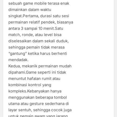
sebuah game mobile terasa enak
dimainkan dalam waktu
singkat.Pertama, durasi satu sesi
permainan relatif pendek, biasanya
antara 3 sampai 10 menit.Satu
match, ronde, atau level bisa
diselesaikan dalam sekali duduk,
sehingga pemain tidak merasa
“gantung” ketika harus berhenti
mendadak.
Kedua, mekanik permainan mudah
dipahami.Game seperti ini tidak
menuntut hafalan rumit atau
kombinasi kontrol yang
kompleks.Kebanyakan hanya
menggunakan beberapa tombol
utama atau gesture sederhana di
layar sentuh, sehingga cocok juga
untuk pemain awam yang jarang