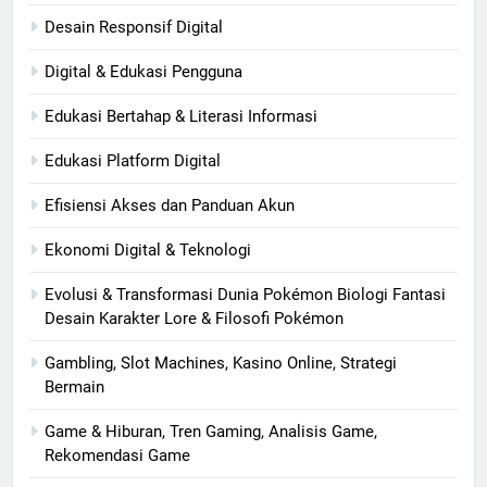
Desain Responsif Digital
Digital & Edukasi Pengguna
Edukasi Bertahap & Literasi Informasi
Edukasi Platform Digital
Efisiensi Akses dan Panduan Akun
Ekonomi Digital & Teknologi
Evolusi & Transformasi Dunia Pokémon Biologi Fantasi
Desain Karakter Lore & Filosofi Pokémon
Gambling, Slot Machines, Kasino Online, Strategi
Bermain
Game & Hiburan, Tren Gaming, Analisis Game,
Rekomendasi Game