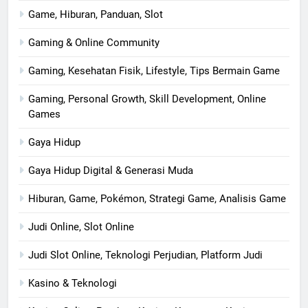
Game, Hiburan, Panduan, Slot
Gaming & Online Community
Gaming, Kesehatan Fisik, Lifestyle, Tips Bermain Game
Gaming, Personal Growth, Skill Development, Online
Games
Gaya Hidup
Gaya Hidup Digital & Generasi Muda
Hiburan, Game, Pokémon, Strategi Game, Analisis Game
Judi Online, Slot Online
Judi Slot Online, Teknologi Perjudian, Platform Judi
Kasino & Teknologi