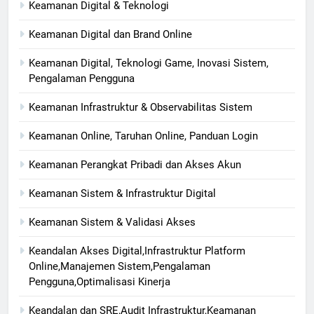
Keamanan Digital & Teknologi
Keamanan Digital dan Brand Online
Keamanan Digital, Teknologi Game, Inovasi Sistem,
Pengalaman Pengguna
Keamanan Infrastruktur & Observabilitas Sistem
Keamanan Online, Taruhan Online, Panduan Login
Keamanan Perangkat Pribadi dan Akses Akun
Keamanan Sistem & Infrastruktur Digital
Keamanan Sistem & Validasi Akses
Keandalan Akses Digital,Infrastruktur Platform
Online,Manajemen Sistem,Pengalaman
Pengguna,Optimalisasi Kinerja
Keandalan dan SRE,Audit Infrastruktur,Keamanan