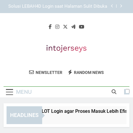
Skip
Login KAYA787 melalui Browser Terbaru untuk
to
Akses Lebih Optimal
content
KAYA787 Login dengan Dukungan Akses untuk
Sistem Operasi Berbeda
Panduan EDWINSLOT Login agar Proses Masuk
Lebih Efisien
Solusi LEBAH4D Login saat Halaman Sulit Dibuka
Login KAYA787 melalui Browser Terbaru untuk
Akses Lebih Optimal
Into Jerseys
Dapatkan Jersey Olahraga Berkualitas Dan
KAYA787 Login dengan Dukungan Akses untuk
NEWSLETTER
RANDOM NEWS
Sistem Operasi Berbeda
Merchandise Favorit Anda Di Into Jerseys.
MENU
nduan EDWINSLOT Login agar Proses Masuk Lebih Efisien
HEADLINES
Weeks Ago