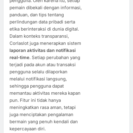
pengguna. Oleh karena itu, setiap
pemain dibekali dengan informasi,
panduan, dan tips tentang
perlindungan data pribadi serta
etika berinteraksi di dunia digital.
Dalam konteks transparansi,
Corlaslot juga menerapkan sistem
laporan aktivitas dan notifikasi
real-time
. Setiap perubahan yang
terjadi pada akun atau transaksi
pengguna selalu dilaporkan
melalui notifikasi langsung,
sehingga pengguna dapat
memantau aktivitas mereka kapan
pun. Fitur ini tidak hanya
meningkatkan rasa aman, tetapi
juga menciptakan pengalaman
bermain yang penuh kendali dan
kepercayaan diri.