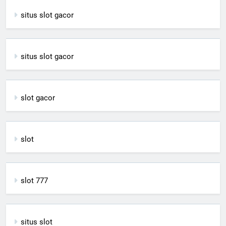
situs slot gacor
situs slot gacor
slot gacor
slot
slot 777
situs slot