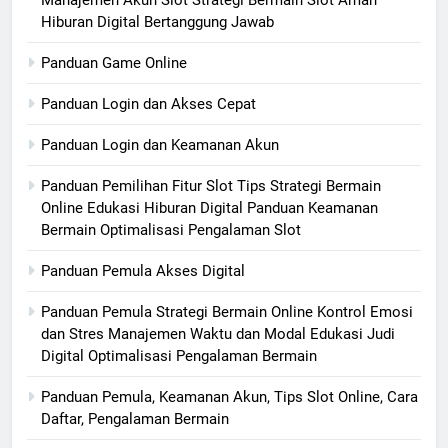
Manajemen Akun Slot Strategi Bermain Slot Aman
Hiburan Digital Bertanggung Jawab
Panduan Game Online
Panduan Login dan Akses Cepat
Panduan Login dan Keamanan Akun
Panduan Pemilihan Fitur Slot Tips Strategi Bermain
Online Edukasi Hiburan Digital Panduan Keamanan
Bermain Optimalisasi Pengalaman Slot
Panduan Pemula Akses Digital
Panduan Pemula Strategi Bermain Online Kontrol Emosi
dan Stres Manajemen Waktu dan Modal Edukasi Judi
Digital Optimalisasi Pengalaman Bermain
Panduan Pemula, Keamanan Akun, Tips Slot Online, Cara
Daftar, Pengalaman Bermain