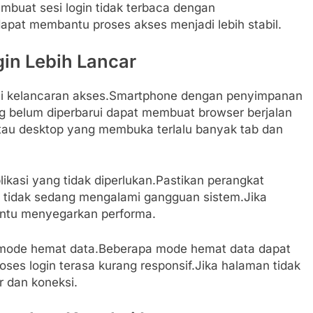
buat sesi login tidak terbaca dengan
apat membantu proses akses menjadi lebih stabil.
in Lebih Lancar
i kelancaran akses.Smartphone dengan penyimpanan
ang belum diperbarui dapat membuat browser berjalan
tau desktop yang membuka terlalu banyak tab dan
kasi yang tidak diperlukan.Pastikan perangkat
 tidak sedang mengalami gangguan sistem.Jika
antu menyegarkan performa.
 mode hemat data.Beberapa mode hemat data dapat
es login terasa kurang responsif.Jika halaman tidak
r dan koneksi.