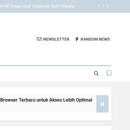
AH4D Login saat Halaman Sulit Dibuka
er Terbaru untuk Akses Lebih Optimal
 Akses untuk Sistem Operasi Berbeda
NEWSLETTER
RANDOM NEWS
gin agar Proses Masuk Lebih Efisien
AH4D Login saat Halaman Sulit Dibuka
nto Jerseys.
er Terbaru untuk Akses Lebih Optimal
 Akses untuk Sistem Operasi Berbeda
Terbaru untuk Akses Lebih Optimal
KAYA787 Login deng
3 Weeks Ago