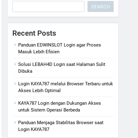
SEARCH
Recent Posts
Panduan EDWINSLOT Login agar Proses
Masuk Lebih Efisien
Solusi LEBAH4D Login saat Halaman Sulit
Dibuka
Login KAYA787 melalui Browser Terbaru untuk
Akses Lebih Optimal
KAYA787 Login dengan Dukungan Akses
untuk Sistem Operasi Berbeda
Panduan Menjaga Stabilitas Browser saat
Login KAYA787