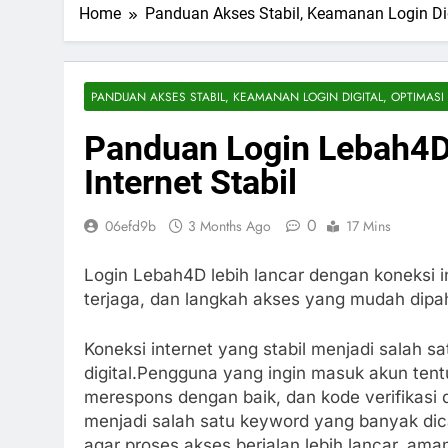
Home
Panduan Akses Stabil, Keamanan Login Dig
PANDUAN AKSES STABIL, KEAMANAN LOGIN DIGITAL, OPTIMASI
Panduan Login Lebah4
Internet Stabil
0
06efd9b
3 Months Ago
17 Mins
Login Lebah4D lebih lancar dengan koneksi i
terjaga, dan langkah akses yang mudah dipa
Koneksi internet yang stabil menjadi salah s
digital.Pengguna yang ingin masuk akun ten
merespons dengan baik, dan kode verifikasi
menjadi salah satu keyword yang banyak di
agar proses akses berjalan lebih lancar, ama