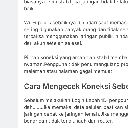
biasanya lebih stabil jika jaringan tidak terl
baik.
Wi-Fi publik sebaiknya dihindari saat mema
sering digunakan banyak orang dan tidak sel
terpaksa menggunakan jaringan publik, hind
dari akun setelah selesai.
Pilihan koneksi yang aman dan stabil memba
nyaman.Pengguna tidak perlu mengulang prose
melemah atau halaman gagal memuat.
Cara Mengecek Koneksi Seb
Sebelum melakukan Login Lebah4D, pengguna
dahulu.Jika memakai data seluler, pastikan s
jaringan cepat ke jaringan lemah.Jika meng
benar dan tidak terlalu jauh dari router.