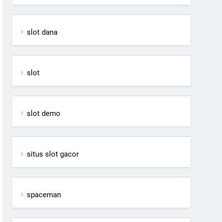
slot dana
slot
slot demo
situs slot gacor
spaceman