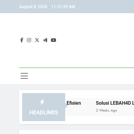
Skip
August 8, 2026
11:38:00 AM
to
content
Int
Dapatkan J
Proses Masuk Lebih Efisien
Solusi LEBAH4D Login saat
2 Weeks Ago
HEADLINES