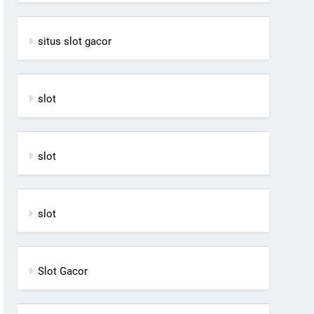
situs slot gacor
slot
slot
slot
Slot Gacor