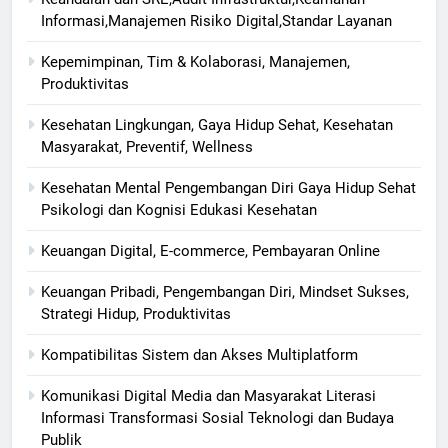
Informasi,Manajemen Risiko Digital,Standar Layanan
Kepemimpinan, Tim & Kolaborasi, Manajemen,
Produktivitas
Kesehatan Lingkungan, Gaya Hidup Sehat, Kesehatan
Masyarakat, Preventif, Wellness
Kesehatan Mental Pengembangan Diri Gaya Hidup Sehat
Psikologi dan Kognisi Edukasi Kesehatan
Keuangan Digital, E-commerce, Pembayaran Online
Keuangan Pribadi, Pengembangan Diri, Mindset Sukses,
Strategi Hidup, Produktivitas
Kompatibilitas Sistem dan Akses Multiplatform
Komunikasi Digital Media dan Masyarakat Literasi
Informasi Transformasi Sosial Teknologi dan Budaya
Publik