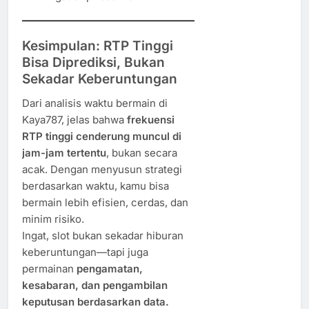
Kesimpulan: RTP Tinggi
Bisa Diprediksi, Bukan
Sekadar Keberuntungan
Dari analisis waktu bermain di
Kaya787, jelas bahwa
frekuensi
RTP tinggi cenderung muncul di
jam-jam tertentu
, bukan secara
acak. Dengan menyusun strategi
berdasarkan waktu, kamu bisa
bermain lebih efisien, cerdas, dan
minim risiko.
Ingat, slot bukan sekadar hiburan
keberuntungan—tapi juga
permainan
pengamatan,
kesabaran, dan pengambilan
keputusan berdasarkan data.