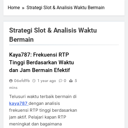
Home
Strategi Slot & Analisis Waktu Bermain
Strategi Slot & Analisis Waktu
Bermain
Kaya787: Frekuensi RTP
Tinggi Berdasarkan Waktu
dan Jam Bermain Efektif
06efd9b
1 year ago
0
5
mins
Telusuri waktu terbaik bermain di
kaya787
dengan analisis
frekuensi RTP tinggi berdasarkan
jam aktif. Pelajari kapan RTP
meningkat dan bagaimana