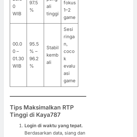
97.5
fokus
0
ali
%
1–2
WIB
tinggi
game
Sesi
ringa
00.0
95.5
n,
Stabil
0 –
% –
coco
kemb
01.30
96.2
k
ali
WIB
%
evalu
asi
game
Tips Maksimalkan RTP
Tinggi di Kaya787
Login di waktu yang tepat.
Berdasarkan data, siang dan