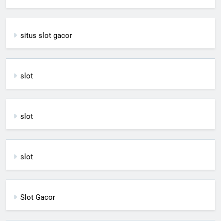
situs slot gacor
slot
slot
slot
Slot Gacor