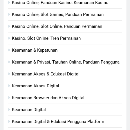
Kasino Online, Panduan Kasino, Keamanan Kasino
Kasino Online, Slot Games, Panduan Permainan
Kasino Online, Slot Online, Panduan Permainan
Kasino, Slot Online, Tren Permainan
Keamanan & Kepatuhan
Keamanan & Privasi, Taruhan Online, Panduan Pengguna
Keamanan Akses & Edukasi Digital
Keamanan Akses Digital
Keamanan Browser dan Akses Digital
Keamanan Digital
Keamanan Digital & Edukasi Pengguna Platform