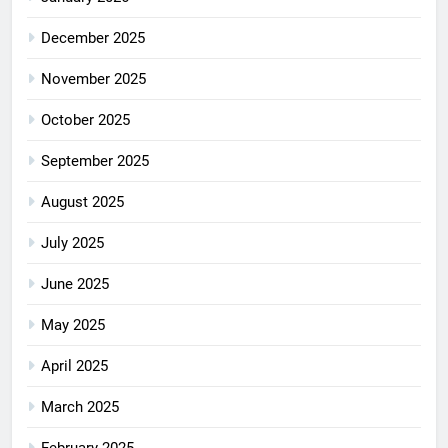
December 2025
November 2025
October 2025
September 2025
August 2025
July 2025
June 2025
May 2025
April 2025
March 2025
February 2025