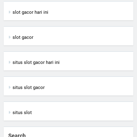
slot gacor hari ini
slot gacor
situs slot gacor hari ini
situs slot gacor
situs slot
Search