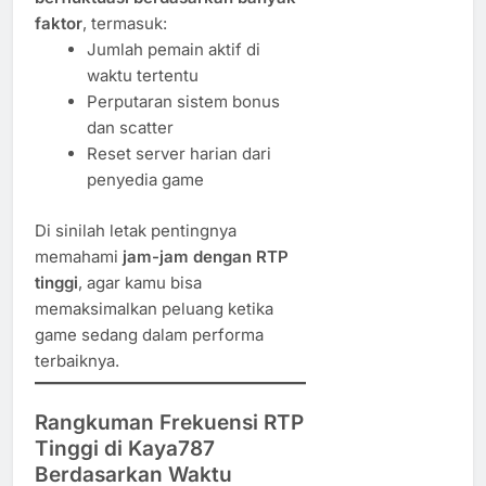
faktor
, termasuk:
Jumlah pemain aktif di
waktu tertentu
Perputaran sistem bonus
dan scatter
Reset server harian dari
penyedia game
Di sinilah letak pentingnya
memahami
jam-jam dengan RTP
tinggi
, agar kamu bisa
memaksimalkan peluang ketika
game sedang dalam performa
terbaiknya.
Rangkuman Frekuensi RTP
Tinggi di Kaya787
Berdasarkan Waktu