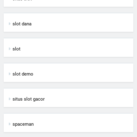
slot dana
slot
slot demo
situs slot gacor
spaceman