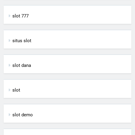
slot 777
situs slot
slot dana
slot
slot demo