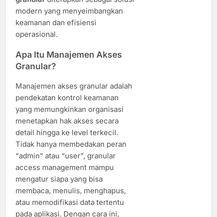
modern yang menyeimbangkan
keamanan dan efisiensi
operasional.
Apa Itu Manajemen Akses
Granular?
Manajemen akses granular adalah
pendekatan kontrol keamanan
yang memungkinkan organisasi
menetapkan hak akses secara
detail hingga ke level terkecil.
Tidak hanya membedakan peran
“admin” atau “user”, granular
access management mampu
mengatur siapa yang bisa
membaca, menulis, menghapus,
atau memodifikasi data tertentu
pada aplikasi. Dengan cara ini,