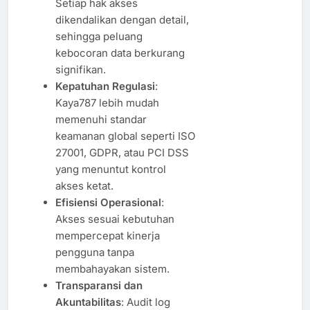
Setiap hak akses
dikendalikan dengan detail,
sehingga peluang
kebocoran data berkurang
signifikan.
Kepatuhan Regulasi
:
Kaya787 lebih mudah
memenuhi standar
keamanan global seperti ISO
27001, GDPR, atau PCI DSS
yang menuntut kontrol
akses ketat.
Efisiensi Operasional
:
Akses sesuai kebutuhan
mempercepat kinerja
pengguna tanpa
membahayakan sistem.
Transparansi dan
Akuntabilitas
: Audit log