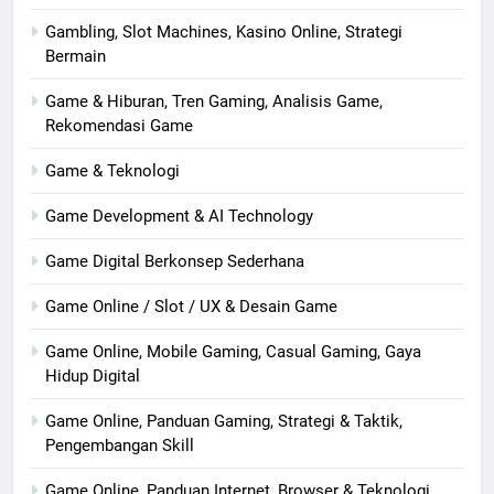
Gambling, Slot Machines, Kasino Online, Strategi
Bermain
Game & Hiburan, Tren Gaming, Analisis Game,
Rekomendasi Game
Game & Teknologi
Game Development & AI Technology
Game Digital Berkonsep Sederhana
Game Online / Slot / UX & Desain Game
Game Online, Mobile Gaming, Casual Gaming, Gaya
Hidup Digital
Game Online, Panduan Gaming, Strategi & Taktik,
Pengembangan Skill
Game Online, Panduan Internet, Browser & Teknologi,