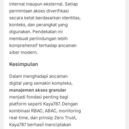
internal maupun eksternal. Setiap
permintaan akses diverifikasi
secara ketat berdasarkan identitas,
konteks, dan perangkat yang
digunakan. Pendekatan ini
membuat perlindungan lebih
komprehensif terhadap ancaman
siber modern.
Kesimpulan
Dalam menghadapi ancaman
digital yang semakin kompleks,
manajemen akses granular
menjadi fondasi penting bagi
platform seperti Kaya787. Dengan
kombinasi RBAC, ABAC, monitoring
real-time, dan prinsip Zero Trust,
Kaya787 berhasil menciptakan