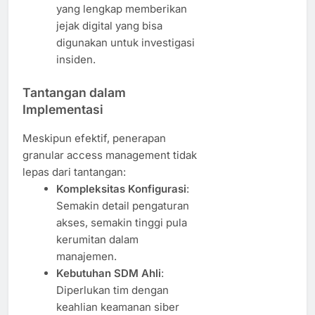
yang lengkap memberikan
jejak digital yang bisa
digunakan untuk investigasi
insiden.
Tantangan dalam
Implementasi
Meskipun efektif, penerapan
granular access management tidak
lepas dari tantangan:
Kompleksitas Konfigurasi
:
Semakin detail pengaturan
akses, semakin tinggi pula
kerumitan dalam
manajemen.
Kebutuhan SDM Ahli
:
Diperlukan tim dengan
keahlian keamanan siber