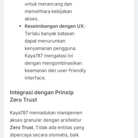
untuk merancang dan
memelihara kebijakan
akses.
Keseimbangan dengan UX
:
Terlalu banyak batasan
dapat menurunkan
kenyamanan pengguna.
Kaya787 mengatasi ini
dengan mengombinasikan
keamanan dan user-friendly
interface.
Integrasi dengan Prinsip
Zero Trust
Kaya787 memadukan manajemen
akses granular dengan arsitektur
Zero Trust
. Tidak ada entitas yang
dipercaya secara otomatis, baik