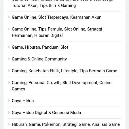
Tutorial Akun, Tips & Trik Gaming
Game Online, Slot Terpercaya, Keamanan Akun
Game Online, Tips Pemula, Slot Online, Strategi
Permainan, Hiburan Digital
Game, Hiburan, Panduan, Slot
Gaming & Online Community
Gaming, Kesehatan Fisik, Lifestyle, Tips Bermain Game
Gaming, Personal Growth, Skill Development, Online
Games
Gaya Hidup
Gaya Hidup Digital & Generasi Muda
Hiburan, Game, Pokémon, Strategi Game, Analisis Game