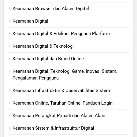
Keamanan Browser dan Akses Digital
Keamanan Digital
Keamanan Digital & Edukasi Pengguna Platform
Keamanan Digital & Teknologi
Keamanan Digital dan Brand Online
Keamanan Digital, Teknologi Game, Inovasi Sistem,
Pengalaman Pengguna
Keamanan Infrastruktur & Observabilitas Sistem
Keamanan Online, Taruhan Online, Panduan Login
Keamanan Perangkat Pribadi dan Akses Akun
Keamanan Sistem & Infrastruktur Digital