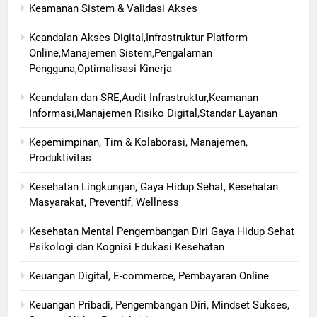
Keamanan Sistem & Validasi Akses
Keandalan Akses Digital,Infrastruktur Platform
Online,Manajemen Sistem,Pengalaman
Pengguna,Optimalisasi Kinerja
Keandalan dan SRE,Audit Infrastruktur,Keamanan
Informasi,Manajemen Risiko Digital,Standar Layanan
Kepemimpinan, Tim & Kolaborasi, Manajemen,
Produktivitas
Kesehatan Lingkungan, Gaya Hidup Sehat, Kesehatan
Masyarakat, Preventif, Wellness
Kesehatan Mental Pengembangan Diri Gaya Hidup Sehat
Psikologi dan Kognisi Edukasi Kesehatan
Keuangan Digital, E-commerce, Pembayaran Online
Keuangan Pribadi, Pengembangan Diri, Mindset Sukses,