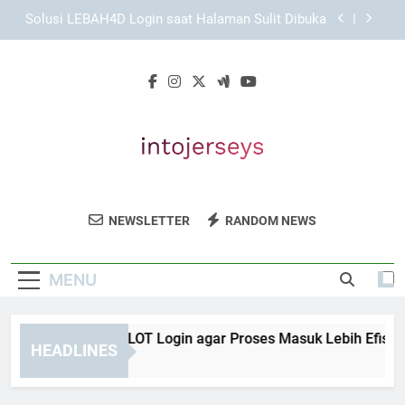
Skip
Login KAYA787 melalui Browser Terbaru untuk
to
Akses Lebih Optimal
content
KAYA787 Login dengan Dukungan Akses untuk
Sistem Operasi Berbeda
Panduan EDWINSLOT Login agar Proses Masuk
Lebih Efisien
Solusi LEBAH4D Login saat Halaman Sulit Dibuka
Login KAYA787 melalui Browser Terbaru untuk
Akses Lebih Optimal
Into Jerseys
Dapatkan Jersey Olahraga Berkualitas Dan
KAYA787 Login dengan Dukungan Akses untuk
NEWSLETTER
RANDOM NEWS
Sistem Operasi Berbeda
Merchandise Favorit Anda Di Into Jerseys.
MENU
anduan EDWINSLOT Login agar Proses Masuk Lebih Efisien
HEADLINES
Weeks Ago