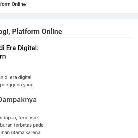
tform Online
gi, Platform Online
Era Digital:
rn
di era digital
n pengguna yang
 Dampaknya
hidupan, termasuk
buran terbatas pada
ilihan utama karena