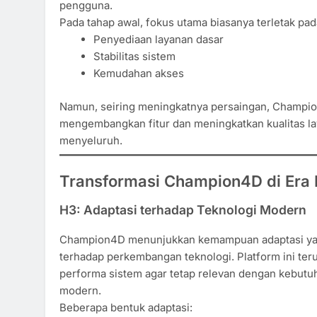
pengguna.
Pada tahap awal, fokus utama biasanya terletak pad
Penyediaan layanan dasar
Stabilitas sistem
Kemudahan akses
Namun, seiring meningkatnya persaingan, Champi
mengembangkan fitur dan meningkatkan kualitas l
menyeluruh.
Transformasi Champion4D di Era D
H3: Adaptasi terhadap Teknologi Modern
Champion4D menunjukkan kemampuan adaptasi ya
terhadap perkembangan teknologi. Platform ini te
performa sistem agar tetap relevan dengan kebut
modern.
Beberapa bentuk adaptasi: