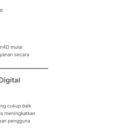
a:
on4D mulai
ayanan secara
igital
ng cukup baik
rus meningkatkan
uhan pengguna