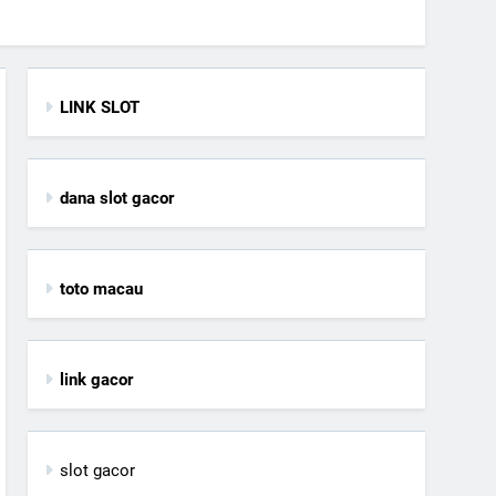
LINK SLOT
dana slot gacor
toto macau
link gacor
slot gacor