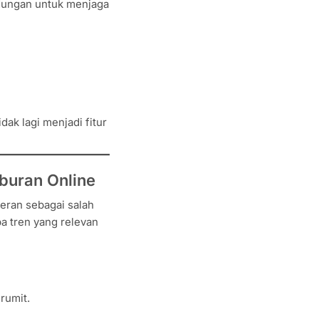
ungan untuk menjaga
k lagi menjadi fitur
buran Online
eran sebagai salah
a tren yang relevan
rumit.