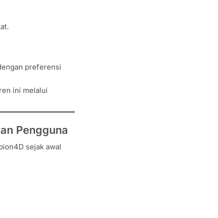
at.
engan preferensi
n ini melalui
man Pengguna
ion4D sejak awal