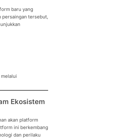
form baru yang
 persaingan tersebut,
nunjukkan
melalui
am Ekosistem
an akan platform
latform ini berkembang
ologi dan perilaku