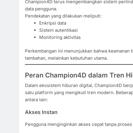
Champion4D terus mengembangkan sistem perlind
data pengguna.
Pendekatan yang dilakukan meliputi:
Enkripsi data
Sistem autentikasi
Monitoring aktivitas
Perkembangan ini menunjukkan bahwa keamanan tida
tambahan, melainkan kebutuhan utama.
Peran Champion4D dalam Tren Hi
Dalam ekosistem hiburan digital, Champion4D berp
satu platform yang mengikuti tren modern. Beberap
antara lain:
Akses Instan
Pengguna menginginkan akses cepat tanpa proses 