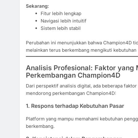
Sekarang:
Fitur lebih lengkap
Navigasi lebih intuitif
Sistem lebih stabil
Perubahan ini menunjukkan bahwa Champion4D tid
melainkan terus berkembang mengikuti kebutuhan
Analisis Profesional: Faktor yan
Perkembangan Champion4D
Dari perspektif analisis digital, ada beberapa fakto
mendorong perkembangan Champion4D:
1. Respons terhadap Kebutuhan Pasar
Platform yang mampu memahami kebutuhan pengg
berkembang.