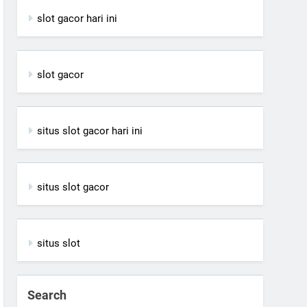
slot gacor hari ini
slot gacor
situs slot gacor hari ini
situs slot gacor
situs slot
Search