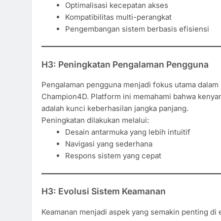
Optimalisasi kecepatan akses
Kompatibilitas multi-perangkat
Pengembangan sistem berbasis efisiensi
H3: Peningkatan Pengalaman Pengguna
Pengalaman pengguna menjadi fokus utama dalam
Champion4D. Platform ini memahami bahwa keny
adalah kunci keberhasilan jangka panjang.
Peningkatan dilakukan melalui:
Desain antarmuka yang lebih intuitif
Navigasi yang sederhana
Respons sistem yang cepat
H3: Evolusi Sistem Keamanan
Keamanan menjadi aspek yang semakin penting di er