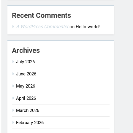
Recent Comments
A WordPress Commenter
on
Hello world!
Archives
July 2026
June 2026
May 2026
April 2026
March 2026
February 2026