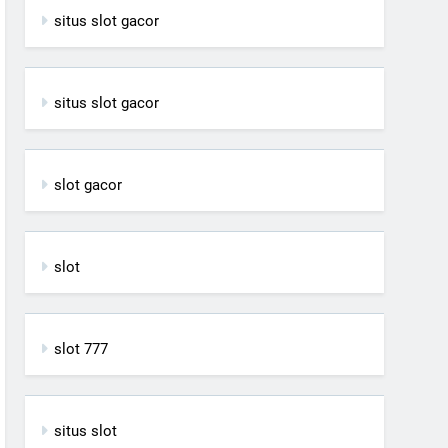
situs slot gacor
situs slot gacor
slot gacor
slot
slot 777
situs slot