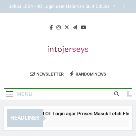
Skip
Login KAYA787 melalui Browser Terbaru untuk
to
Akses Lebih Optimal
content
KAYA787 Login dengan Dukungan Akses untuk
Sistem Operasi Berbeda
Panduan EDWINSLOT Login agar Proses Masuk
Lebih Efisien
Solusi LEBAH4D Login saat Halaman Sulit Dibuka
Login KAYA787 melalui Browser Terbaru untuk
Akses Lebih Optimal
Into Jerseys
Dapatkan Jersey Olahraga Berkualitas Dan
KAYA787 Login dengan Dukungan Akses untuk
NEWSLETTER
RANDOM NEWS
Sistem Operasi Berbeda
Merchandise Favorit Anda Di Into Jerseys.
MENU
Panduan EDWINSLOT Login agar Proses Masuk Lebih Efisien
HEADLINES
 Weeks Ago