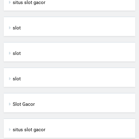
situs slot gacor
slot
slot
slot
Slot Gacor
situs slot gacor