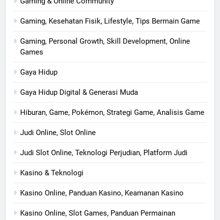
Gaming & Online Community
Gaming, Kesehatan Fisik, Lifestyle, Tips Bermain Game
Gaming, Personal Growth, Skill Development, Online
Games
Gaya Hidup
Gaya Hidup Digital & Generasi Muda
Hiburan, Game, Pokémon, Strategi Game, Analisis Game
Judi Online, Slot Online
Judi Slot Online, Teknologi Perjudian, Platform Judi
Kasino & Teknologi
Kasino Online, Panduan Kasino, Keamanan Kasino
Kasino Online, Slot Games, Panduan Permainan