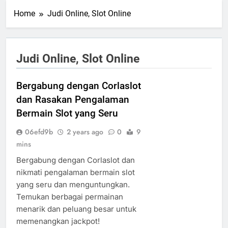
Home
Judi Online, Slot Online
Judi Online, Slot Online
Bergabung dengan Corlaslot
dan Rasakan Pengalaman
Bermain Slot yang Seru
06efd9b
2 years ago
0
9
mins
Bergabung dengan Corlaslot dan
nikmati pengalaman bermain slot
yang seru dan menguntungkan.
Temukan berbagai permainan
menarik dan peluang besar untuk
memenangkan jackpot!