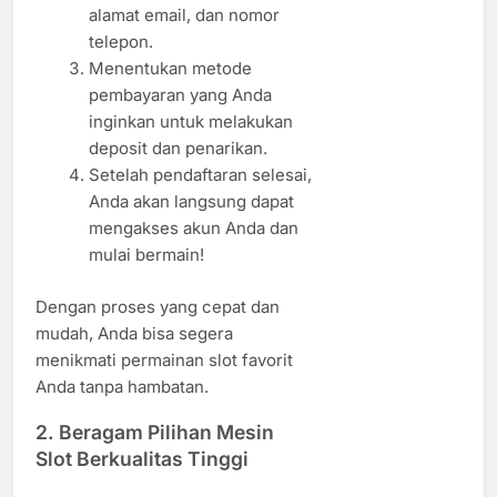
alamat email, dan nomor
telepon.
Menentukan metode
pembayaran yang Anda
inginkan untuk melakukan
deposit dan penarikan.
Setelah pendaftaran selesai,
Anda akan langsung dapat
mengakses akun Anda dan
mulai bermain!
Dengan proses yang cepat dan
mudah, Anda bisa segera
menikmati permainan slot favorit
Anda tanpa hambatan.
2.
Beragam Pilihan Mesin
Slot Berkualitas Tinggi