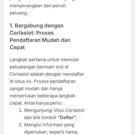
menyenangkan dan penuh
peluang.
1.
Bergabung dengan
Corlaslot: Proses
Pendaftaran Mudah dan
Cepat
Langkah pertama untuk memulai
petualangan bermain slot di
Corlaslot adalah dengan mendaftar
di situs ini. Proses pendaftaran
sangat mudah dan hanya
memerlukan beberapa langkah
cepat. Anda hanya perlu:
Mengunjungi situs Corlaslot
dan klik tombol
“Daftar”
.
Mengisi informasi yang
diperlukan, seperti nama,