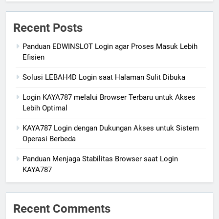
Recent Posts
Panduan EDWINSLOT Login agar Proses Masuk Lebih
Efisien
Solusi LEBAH4D Login saat Halaman Sulit Dibuka
Login KAYA787 melalui Browser Terbaru untuk Akses
Lebih Optimal
KAYA787 Login dengan Dukungan Akses untuk Sistem
Operasi Berbeda
Panduan Menjaga Stabilitas Browser saat Login
KAYA787
Recent Comments