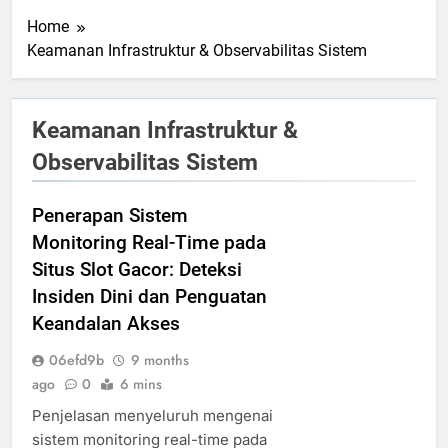
Home
Keamanan Infrastruktur & Observabilitas Sistem
Keamanan Infrastruktur &
Observabilitas Sistem
Penerapan Sistem
Monitoring Real-Time pada
Situs Slot Gacor: Deteksi
Insiden Dini dan Penguatan
Keandalan Akses
06efd9b
9 months
ago
0
6 mins
Penjelasan menyeluruh mengenai
sistem monitoring real-time pada