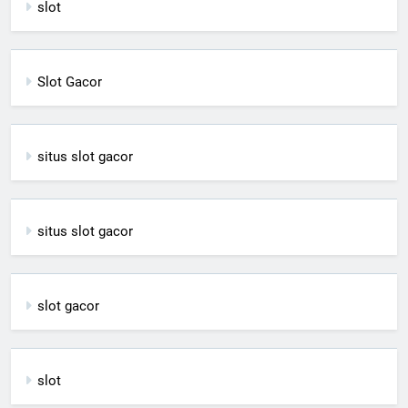
slot
Slot Gacor
situs slot gacor
situs slot gacor
slot gacor
slot