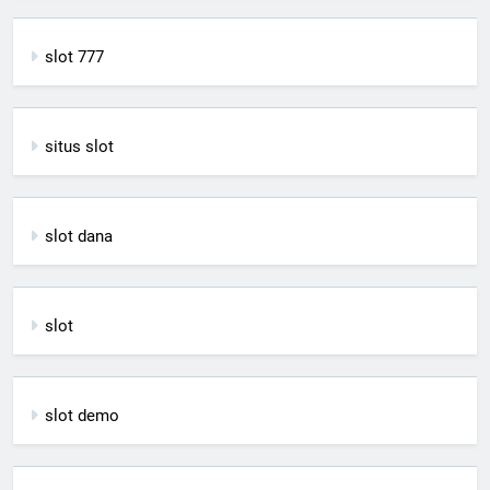
slot 777
situs slot
slot dana
slot
slot demo