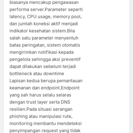
biasanya mencakup pengawasan
performa server.Parameter seperti
latency, CPU usage, memory pool,
dan jumlah koneksi aktif menjadi
indikator kesehatan sistem.Bila
salah satu parameter menyentuh
batas peringatan, sistem otomatis
mengirimkan notifikasi kepada
pengelola sehingga aksi preventif
dapat dilakukan sebelum terjadi
bottleneck atau downtime
Lapisan kedua berupa pemantauan
keamanan dan endpoint.Endpoint
yang sah harus selalu selaras
dengan trust layer serta DNS
resilien.Pada situasi serangan
phishing atau manipulasi rute,
monitoring membantu mendeteksi
penyimpangan request yang tidak