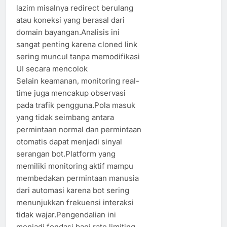
lazim misalnya redirect berulang
atau koneksi yang berasal dari
domain bayangan.Analisis ini
sangat penting karena cloned link
sering muncul tanpa memodifikasi
UI secara mencolok
Selain keamanan, monitoring real-
time juga mencakup observasi
pada trafik pengguna.Pola masuk
yang tidak seimbang antara
permintaan normal dan permintaan
otomatis dapat menjadi sinyal
serangan bot.Platform yang
memiliki monitoring aktif mampu
membedakan permintaan manusia
dari automasi karena bot sering
menunjukkan frekuensi interaksi
tidak wajar.Pengendalian ini
menjadi fondasi bagi rate limiting