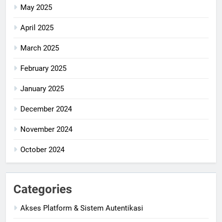
May 2025
April 2025
March 2025
February 2025
January 2025
December 2024
November 2024
October 2024
Categories
Akses Platform & Sistem Autentikasi