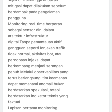
mitigasi dapat dilakukan sebelum
berdampak pada pengalaman
pengguna
Monitoring real-time berperan
sebagai sensor dini dalam
arsitektur infrastruktur
digital.Tanpa pemantauan aktif,
gangguan seperti lonjakan trafik
tidak normal, aktivitas bot, atau
percobaan injeksi dapat
berkembang menjadi serangan
penuh.Melalui observabilitas yang
terus berlangsung, tim keamanan
dapat memahami anomali bukan
berdasarkan spekulasi, tetapi
berdasarkan indikator teknis yang
faktual
Lapisan pertama monitoring