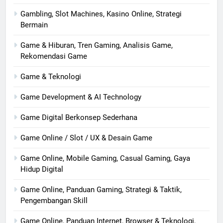
Gambling, Slot Machines, Kasino Online, Strategi
Bermain
Game & Hiburan, Tren Gaming, Analisis Game,
Rekomendasi Game
Game & Teknologi
Game Development & AI Technology
Game Digital Berkonsep Sederhana
Game Online / Slot / UX & Desain Game
Game Online, Mobile Gaming, Casual Gaming, Gaya
Hidup Digital
Game Online, Panduan Gaming, Strategi & Taktik,
Pengembangan Skill
Game Online, Panduan Internet, Browser & Teknologi,