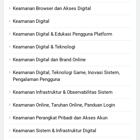
Keamanan Browser dan Akses Digital
Keamanan Digital
Keamanan Digital & Edukasi Pengguna Platform
Keamanan Digital & Teknologi
Keamanan Digital dan Brand Online
Keamanan Digital, Teknologi Game, Inovasi Sistem,
Pengalaman Pengguna
Keamanan Infrastruktur & Observabilitas Sistem
Keamanan Online, Taruhan Online, Panduan Login
Keamanan Perangkat Pribadi dan Akses Akun
Keamanan Sistem & Infrastruktur Digital