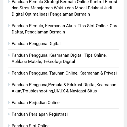
Panduan Pemula Strategi Bermain Online Kontrol Emosi
dan Stres Manajemen Waktu dan Modal Edukasi Judi
Digital Optimalisasi Pengalaman Bermain
Panduan Pemula, Keamanan Akun, Tips Slot Online, Cara
Daftar, Pengalaman Bermain
Panduan Pengguna Digital
Panduan Pengguna, Keamanan Digital, Tips Online,
Aplikasi Mobile, Teknologi Digital
Panduan Pengguna, Taruhan Online, Keamanan & Privasi
Panduan Pengguna,Pemula & Edukasi Digital,Keamanan
Akun,Troubleshooting,UI/UX & Navigasi Situs
Panduan Perjudian Online
Panduan Persiapan Registrasi
Panduan Slot Online