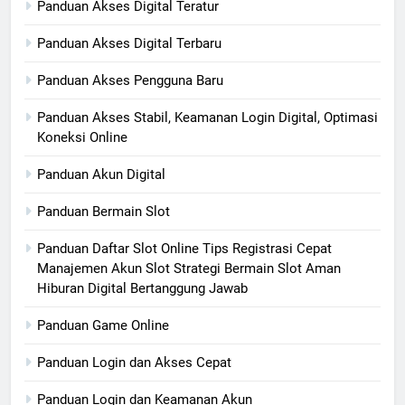
Panduan Akses Digital Teratur
Panduan Akses Digital Terbaru
Panduan Akses Pengguna Baru
Panduan Akses Stabil, Keamanan Login Digital, Optimasi
Koneksi Online
Panduan Akun Digital
Panduan Bermain Slot
Panduan Daftar Slot Online Tips Registrasi Cepat
Manajemen Akun Slot Strategi Bermain Slot Aman
Hiburan Digital Bertanggung Jawab
Panduan Game Online
Panduan Login dan Akses Cepat
Panduan Login dan Keamanan Akun