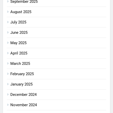
September 2025
August 2025
July 2025
June 2025
May 2025
April 2025
March 2025
February 2025
January 2025
December 2024
November 2024