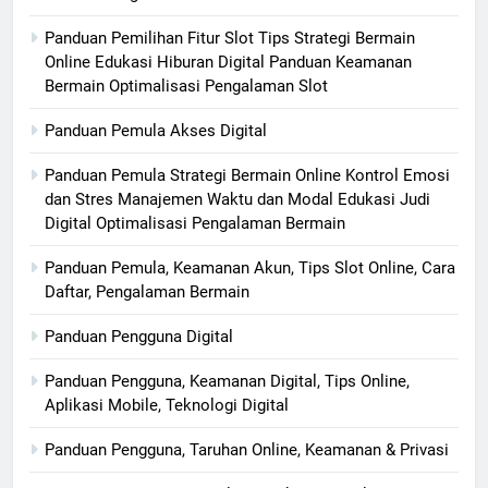
Panduan Pemilihan Fitur Slot Tips Strategi Bermain
Online Edukasi Hiburan Digital Panduan Keamanan
Bermain Optimalisasi Pengalaman Slot
Panduan Pemula Akses Digital
Panduan Pemula Strategi Bermain Online Kontrol Emosi
dan Stres Manajemen Waktu dan Modal Edukasi Judi
Digital Optimalisasi Pengalaman Bermain
Panduan Pemula, Keamanan Akun, Tips Slot Online, Cara
Daftar, Pengalaman Bermain
Panduan Pengguna Digital
Panduan Pengguna, Keamanan Digital, Tips Online,
Aplikasi Mobile, Teknologi Digital
Panduan Pengguna, Taruhan Online, Keamanan & Privasi