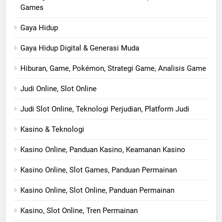
Games
Gaya Hidup
Gaya Hidup Digital & Generasi Muda
Hiburan, Game, Pokémon, Strategi Game, Analisis Game
Judi Online, Slot Online
Judi Slot Online, Teknologi Perjudian, Platform Judi
Kasino & Teknologi
Kasino Online, Panduan Kasino, Keamanan Kasino
Kasino Online, Slot Games, Panduan Permainan
Kasino Online, Slot Online, Panduan Permainan
Kasino, Slot Online, Tren Permainan