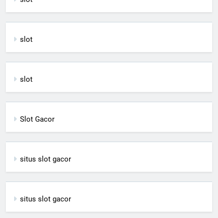
slot
slot
Slot Gacor
situs slot gacor
situs slot gacor