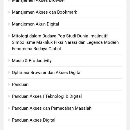
Manajemen Akses Browser
Manajemen Akses dan Bookmark
Manajemen Akun Digital
Mitologi dalam Budaya Pop Studi Dunia Imajinatif
Simbolisme Makhluk Fiksi Narasi dan Legenda Modern
Fenomena Budaya Global
Music & Productivity
Optimasi Browser dan Akses Digital
Panduan
Panduan Akses | Teknologi & Digital
Panduan Akses dan Pemecahan Masalah
Panduan Akses Digital