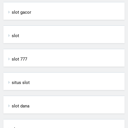
slot gacor
slot
slot 777
situs slot
slot dana