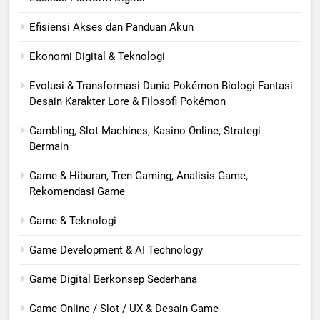
Efisiensi Akses dan Panduan Akun
Ekonomi Digital & Teknologi
Evolusi & Transformasi Dunia Pokémon Biologi Fantasi
Desain Karakter Lore & Filosofi Pokémon
Gambling, Slot Machines, Kasino Online, Strategi
Bermain
Game & Hiburan, Tren Gaming, Analisis Game,
Rekomendasi Game
Game & Teknologi
Game Development & AI Technology
Game Digital Berkonsep Sederhana
Game Online / Slot / UX & Desain Game