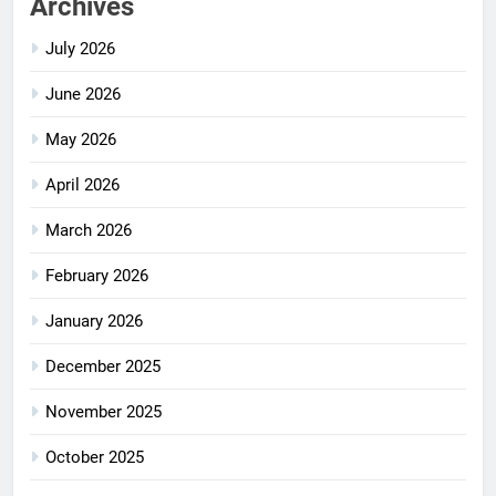
Archives
July 2026
June 2026
May 2026
April 2026
March 2026
February 2026
January 2026
December 2025
November 2025
October 2025