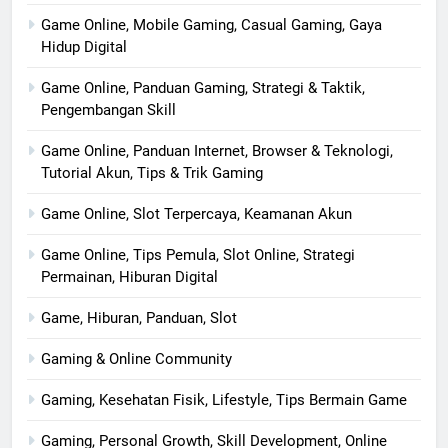
Game Online, Mobile Gaming, Casual Gaming, Gaya
Hidup Digital
Game Online, Panduan Gaming, Strategi & Taktik,
Pengembangan Skill
Game Online, Panduan Internet, Browser & Teknologi,
Tutorial Akun, Tips & Trik Gaming
Game Online, Slot Terpercaya, Keamanan Akun
Game Online, Tips Pemula, Slot Online, Strategi
Permainan, Hiburan Digital
Game, Hiburan, Panduan, Slot
Gaming & Online Community
Gaming, Kesehatan Fisik, Lifestyle, Tips Bermain Game
Gaming, Personal Growth, Skill Development, Online