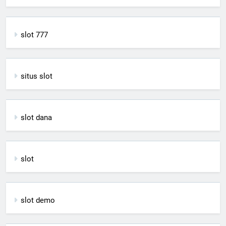
slot 777
situs slot
slot dana
slot
slot demo