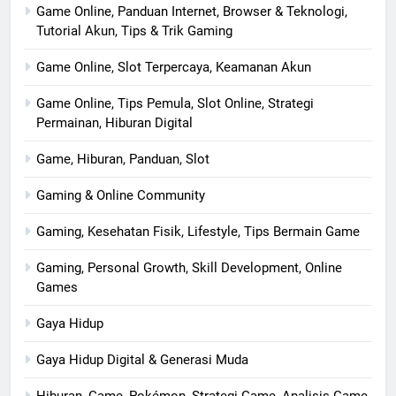
Game Online, Panduan Internet, Browser & Teknologi,
Tutorial Akun, Tips & Trik Gaming
Game Online, Slot Terpercaya, Keamanan Akun
Game Online, Tips Pemula, Slot Online, Strategi
Permainan, Hiburan Digital
Game, Hiburan, Panduan, Slot
Gaming & Online Community
Gaming, Kesehatan Fisik, Lifestyle, Tips Bermain Game
Gaming, Personal Growth, Skill Development, Online
Games
Gaya Hidup
Gaya Hidup Digital & Generasi Muda