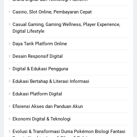
Casino, Slot Online, Pembayaran Cepat
Casual Gaming, Gaming Wellness, Player Experience,
Digital Lifestyle
Daya Tarik Platform Online
Desain Responsif Digital
Digital & Edukasi Pengguna
Edukasi Bertahap & Literasi Informasi
Edukasi Platform Digital
Efisiensi Akses dan Panduan Akun
Ekonomi Digital & Teknologi
Evolusi & Transformasi Dunia Pokémon Biologi Fantasi