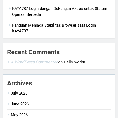
KAYA787 Login dengan Dukungan Akses untuk Sistem
Operasi Berbeda
Panduan Menjaga Stabilitas Browser saat Login
KAYA787
Recent Comments
A WordPress Commenter
on
Hello world!
Archives
July 2026
June 2026
May 2026