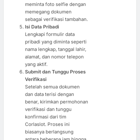
meminta foto selfie dengan
memegang dokumen
sebagai verifikasi tambahan.
Isi Data Pribadi
Lengkapi formulir data
pribadi yang diminta seperti
nama lengkap, tanggal lahir,
alamat, dan nomor telepon
yang aktif.
Submit dan Tunggu Proses
Verifikasi
Setelah semua dokumen
dan data terisi dengan
benar, kirimkan permohonan
verifikasi dan tunggu
konfirmasi dari tim
Corlaslot. Proses ini
biasanya berlangsung
antara beberapa jam hingga