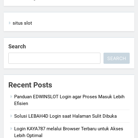
situs slot
Search
SEARCH
Recent Posts
Panduan EDWINSLOT Login agar Proses Masuk Lebih
Efisien
Solusi LEBAH4D Login saat Halaman Sulit Dibuka
Login KAYA787 melalui Browser Terbaru untuk Akses
Lebih Optimal