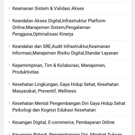
Keamanan Sistem & Validasi Akses
Keandalan Akses Digital,Infrastruktur Platform
Online,Manajemen Sistem,Pengalaman
Pengguna,Optimalisasi Kinerja
Keandalan dan SRE,Audit Infrastruktur,Keamanan
Informasi,Manajemen Risiko Digital,Standar Layanan
Kepemimpinan, Tim & Kolaborasi, Manajemen,
Produktivitas
Kesehatan Lingkungan, Gaya Hidup Sehat, Kesehatan
Masyarakat, Preventif, Wellness
Kesehatan Mental Pengembangan Diri Gaya Hidup Sehat
Psikologi dan Kognisi Edukasi Kesehatan
Keuangan Digital, E-commerce, Pembayaran Online
Keuangan Pribadi, Pengembangan Diri, Mindset Sukses,