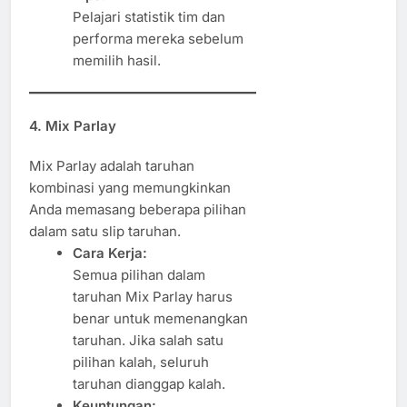
Pelajari statistik tim dan
performa mereka sebelum
memilih hasil.
4.
Mix Parlay
Mix Parlay adalah taruhan
kombinasi yang memungkinkan
Anda memasang beberapa pilihan
dalam satu slip taruhan.
Cara Kerja:
Semua pilihan dalam
taruhan Mix Parlay harus
benar untuk memenangkan
taruhan. Jika salah satu
pilihan kalah, seluruh
taruhan dianggap kalah.
Keuntungan: