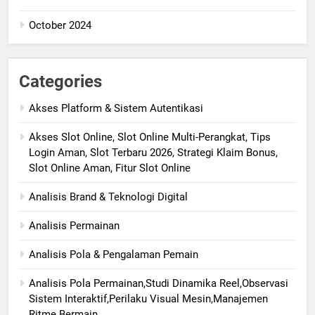
October 2024
Categories
Akses Platform & Sistem Autentikasi
Akses Slot Online, Slot Online Multi-Perangkat, Tips
Login Aman, Slot Terbaru 2026, Strategi Klaim Bonus,
Slot Online Aman, Fitur Slot Online
Analisis Brand & Teknologi Digital
Analisis Permainan
Analisis Pola & Pengalaman Pemain
Analisis Pola Permainan,Studi Dinamika Reel,Observasi
Sistem Interaktif,Perilaku Visual Mesin,Manajemen
Ritme Bermain