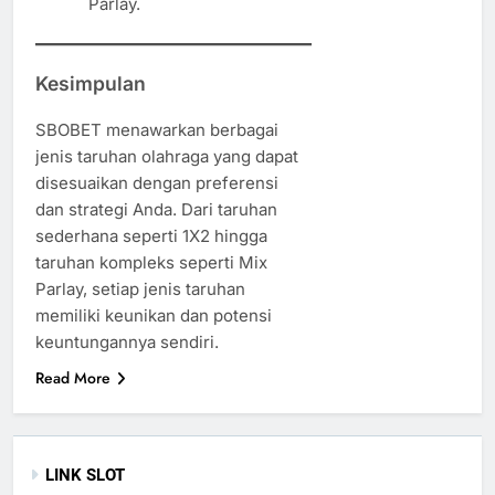
Parlay.
Kesimpulan
SBOBET menawarkan berbagai
jenis taruhan olahraga yang dapat
disesuaikan dengan preferensi
dan strategi Anda. Dari taruhan
sederhana seperti 1X2 hingga
taruhan kompleks seperti Mix
Parlay, setiap jenis taruhan
memiliki keunikan dan potensi
keuntungannya sendiri.
Read More
LINK SLOT