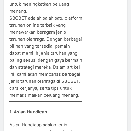
untuk meningkatkan peluang
menang.
SBOBET adalah salah satu platform
taruhan online terbaik yang
menawarkan beragam jenis
taruhan olahraga. Dengan berbagai
pilihan yang tersedia, pemain
dapat memilih jenis taruhan yang
paling sesuai dengan gaya bermain
dan strategi mereka. Dalam artikel
ini, kami akan membahas berbagai
jenis taruhan olahraga di SBOBET,
cara kerjanya, serta tips untuk
memaksimalkan peluang menang.
1.
Asian Handicap
Asian Handicap adalah jenis