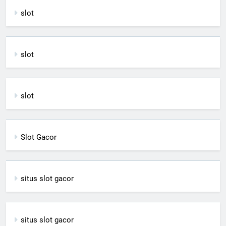
slot
slot
slot
Slot Gacor
situs slot gacor
situs slot gacor