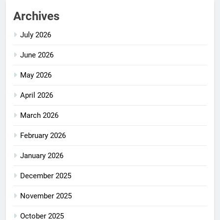
Archives
July 2026
June 2026
May 2026
April 2026
March 2026
February 2026
January 2026
December 2025
November 2025
October 2025