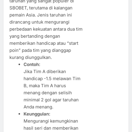
taruhan yang sangat populer di
SBOBET, terutama di kalangan
pemain Asia. Jenis taruhan ini
dirancang untuk mengurangi
perbedaan kekuatan antara dua tim
yang bertanding dengan
memberikan handicap atau “start
poin” pada tim yang dianggap
kurang diunggulkan.
Contoh:
Jika Tim A diberikan
handicap -1.5 melawan Tim
B, maka Tim A harus
menang dengan selisih
minimal 2 gol agar taruhan
Anda menang.
Keunggulan:
Mengurangi kemungkinan
hasil seri dan memberikan