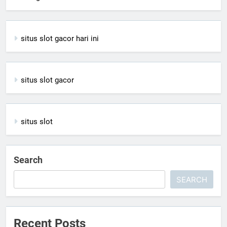
situs slot gacor hari ini
situs slot gacor
situs slot
Search
SEARCH
Recent Posts