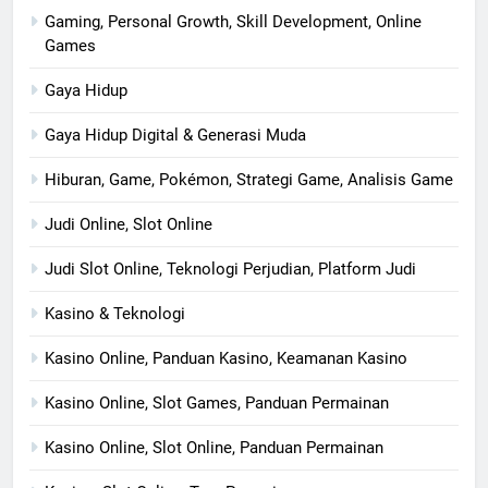
Gaming, Personal Growth, Skill Development, Online
Games
Gaya Hidup
Gaya Hidup Digital & Generasi Muda
Hiburan, Game, Pokémon, Strategi Game, Analisis Game
Judi Online, Slot Online
Judi Slot Online, Teknologi Perjudian, Platform Judi
Kasino & Teknologi
Kasino Online, Panduan Kasino, Keamanan Kasino
Kasino Online, Slot Games, Panduan Permainan
Kasino Online, Slot Online, Panduan Permainan