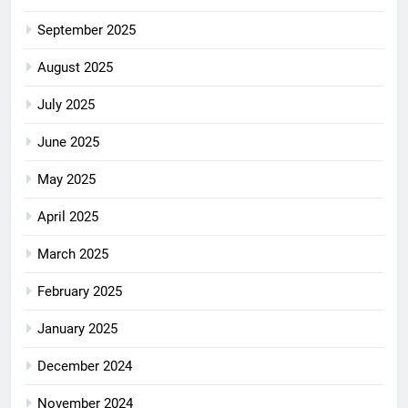
September 2025
August 2025
July 2025
June 2025
May 2025
April 2025
March 2025
February 2025
January 2025
December 2024
November 2024