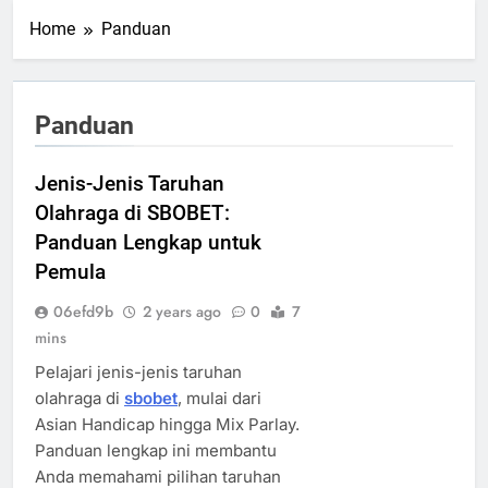
Home
Panduan
Panduan
Jenis-Jenis Taruhan
Olahraga di SBOBET:
Panduan Lengkap untuk
Pemula
06efd9b
2 years ago
0
7
mins
Pelajari jenis-jenis taruhan
olahraga di
sbobet
, mulai dari
Asian Handicap hingga Mix Parlay.
Panduan lengkap ini membantu
Anda memahami pilihan taruhan