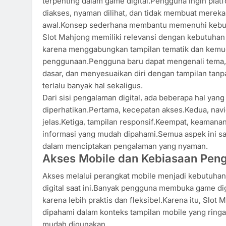
terpenting dalam game digital.Pengguna ingin pla
diakses, nyaman dilihat, dan tidak membuat mereka
awal.Konsep sederhana membantu memenuhi kebut
Slot Mahjong memiliki relevansi dengan kebutuh
karena menggabungkan tampilan tematik dan kem
penggunaan.Pengguna baru dapat mengenali tema
dasar, dan menyesuaikan diri dengan tampilan tanp
terlalu banyak hal sekaligus.
Dari sisi pengalaman digital, ada beberapa hal yang
diperhatikan.Pertama, kecepatan akses.Kedua, navi
jelas.Ketiga, tampilan responsif.Keempat, keamana
informasi yang mudah dipahami.Semua aspek ini s
dalam menciptakan pengalaman yang nyaman.
Akses Mobile dan Kebiasaan Pen
Akses melalui perangkat mobile menjadi kebutuhan
digital saat ini.Banyak pengguna membuka game dig
karena lebih praktis dan fleksibel.Karena itu, Slot 
dipahami dalam konteks tampilan mobile yang ringa
mudah digunakan.