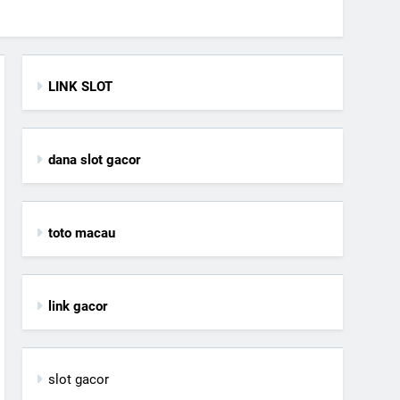
LINK SLOT
dana slot gacor
toto macau
link gacor
slot gacor