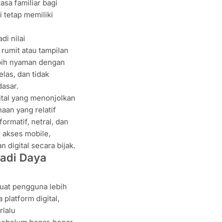
asa familiar bagi
 tetap memiliki
di nilai
rumit atau tampilan
ebih nyaman dengan
las, dan tidak
asar.
ital yang menonjolkan
aan yang relatif
ormatif, netral, dan
 akses mobile,
digital secara bijak.
adi Daya
uat pengguna lebih
latform digital,
rlalu