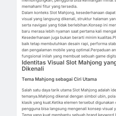
membingungkan, pengguna bisa kehilangan minat 
memahami fitur yang tersedia.
Dalam konteks Slot Mahjong, kesederhanaan dapat t
visual yang langsung dikenali, struktur halaman y
serta navigasi yang tidak berlebihan.Konsep ini 
baru merasa lebih nyaman saat pertama kali menga
Kesederhanaan juga bukan berarti minim kualitas.Pl
baik tetap membutuhkan desain rapi, performa stab
dan pengalaman mobile yang optimal.Perpaduan an
fungsional inilah yang membuat sebuah game digita
Identitas Visual Slot Mahjong ya
Dikenali
Tema Mahjong sebagai Ciri Utama
Salah satu daya tarik utama Slot Mahjong adalah ide
temanya.Mahjong dikenal dengan simbol ubin, pola
klasik yang kuat.Ketika elemen tersebut digunakan d
pengguna bisa langsung mengenali konsep visual y
Tema yang kuat membantu sebuah brand keyword 