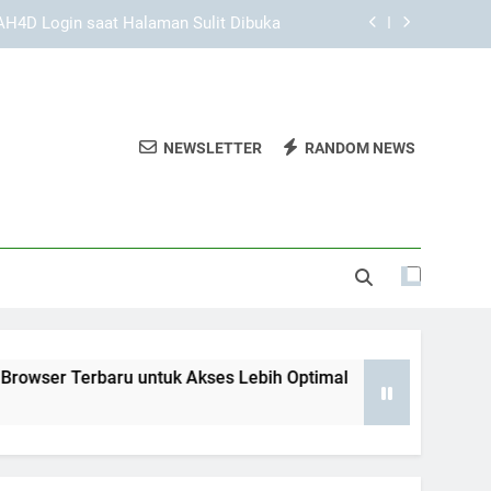
AH4D Login saat Halaman Sulit Dibuka
er Terbaru untuk Akses Lebih Optimal
 Akses untuk Sistem Operasi Berbeda
NEWSLETTER
RANDOM NEWS
gin agar Proses Masuk Lebih Efisien
AH4D Login saat Halaman Sulit Dibuka
nto Jerseys.
er Terbaru untuk Akses Lebih Optimal
 Akses untuk Sistem Operasi Berbeda
baru untuk Akses Lebih Optimal
KAYA787 Login dengan
3 Weeks Ago