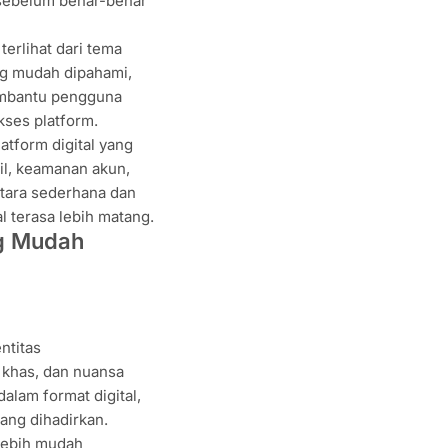
sebelum benar-benar
erlihat dari tema
ang mudah dipahami,
membantu pengguna
kses platform.
atform digital yang
il, keamanan akun,
tara sederhana dan
l terasa lebih matang.
ng Mudah
ntitas
 khas, dan nuansa
alam format digital,
ang dihadirkan.
lebih mudah