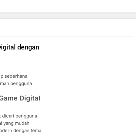
igital dengan
ep sederhana,
laman pengguna
Game Digital
k dicari pengguna
al yang mudah
modern dengan tema