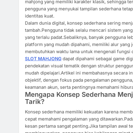
mahjong yang memiliki karakter klasik, sehingga ter
pengguna yang menyukai tampilan sederhana tetapi
identitas kuat.
Dalam dunia digital, konsep sederhana sering menja
tambah.Pengguna tidak selalu mencari sistem yang 
yang terlalu padat.Sebaliknya, banyak pengguna l
platform yang mudah dipahami, memiliki alur yang je
membutuhkan waktu lama untuk mengenali fungsi d
SLOT MAHJONG
dapat dipahami sebagai game dig
pendekatan visual tematik dengan struktur penggun
mudah dipelajari.Artikel ini membahasnya secara inf
objektif, dengan fokus pada pengalaman pengguna,
keamanan akun, serta pentingnya memahami hiburan 
Mengapa Konsep Sederhana Menj
Tarik?
Konsep sederhana memiliki kekuatan karena memb
cepat memahami pengalaman yang ditawarkan.Pada p
kesan pertama sangat penting.Jika tampilan awal te