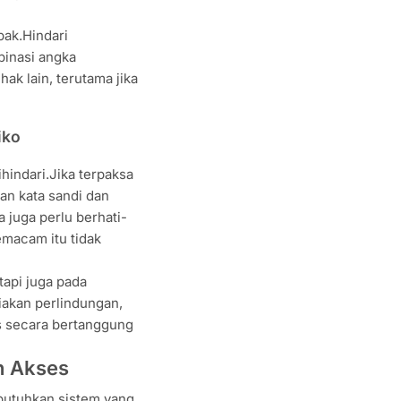
bak.Hindari
binasi angka
ak lain, terutama jika
iko
indari.Jika terpaksa
n kata sandi dan
 juga perlu berhati-
emacam itu tidak
api juga pada
iakan perlindungan,
es secara bertanggung
n Akses
butuhkan sistem yang