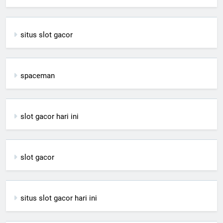
situs slot gacor
spaceman
slot gacor hari ini
slot gacor
situs slot gacor hari ini