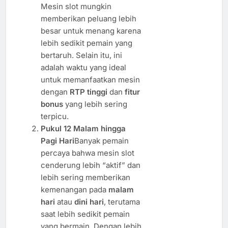
Mesin slot mungkin
memberikan peluang lebih
besar untuk menang karena
lebih sedikit pemain yang
bertaruh. Selain itu, ini
adalah waktu yang ideal
untuk memanfaatkan mesin
dengan
RTP tinggi
dan
fitur
bonus
yang lebih sering
terpicu.
Pukul 12 Malam hingga
Pagi Hari
Banyak pemain
percaya bahwa mesin slot
cenderung lebih “aktif” dan
lebih sering memberikan
kemenangan pada
malam
hari
atau
dini hari
, terutama
saat lebih sedikit pemain
yang bermain. Dengan lebih