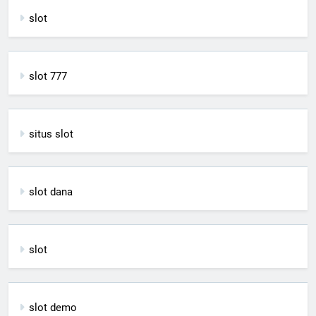
slot
slot 777
situs slot
slot dana
slot
slot demo