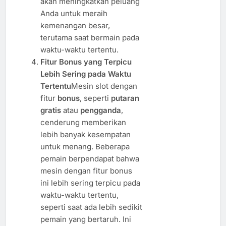
akan meningkatkan peluang
Anda untuk meraih
kemenangan besar,
terutama saat bermain pada
waktu-waktu tertentu.
Fitur Bonus yang Terpicu
Lebih Sering pada Waktu
Tertentu
Mesin slot dengan
fitur
bonus
, seperti
putaran
gratis
atau
pengganda
,
cenderung memberikan
lebih banyak kesempatan
untuk menang. Beberapa
pemain berpendapat bahwa
mesin dengan fitur bonus
ini lebih sering terpicu pada
waktu-waktu tertentu,
seperti saat ada lebih sedikit
pemain yang bertaruh. Ini