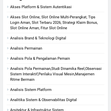
Akses Platform & Sistem Autentikasi
Akses Slot Online, Slot Online Multi-Perangkat, Tips
Login Aman, Slot Terbaru 2026, Strategi Klaim Bonus,
Slot Online Aman, Fitur Slot Online
Analisis Brand & Teknologi Digital
Analisis Permainan
Analisis Pola & Pengalaman Pemain
Analisis Pola Permainan,Studi Dinamika Reel,Observasi
Sistem Interaktif,Perilaku Visual Mesin,Manajemen
Ritme Bermain
Analisis Sistem Platform
Analitika Sistem & Observabilitas Digital
Arsitektur & Infrastruktur Sistem