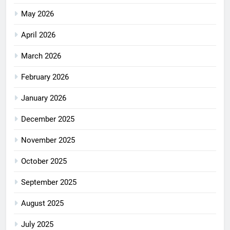
May 2026
April 2026
March 2026
February 2026
January 2026
December 2025
November 2025
October 2025
September 2025
August 2025
July 2025