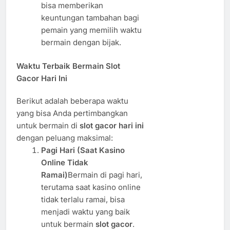
bisa memberikan
keuntungan tambahan bagi
pemain yang memilih waktu
bermain dengan bijak.
Waktu Terbaik Bermain Slot
Gacor Hari Ini
Berikut adalah beberapa waktu
yang bisa Anda pertimbangkan
untuk bermain di
slot gacor hari ini
dengan peluang maksimal:
Pagi Hari (Saat Kasino
Online Tidak
Ramai)
Bermain di pagi hari,
terutama saat kasino online
tidak terlalu ramai, bisa
menjadi waktu yang baik
untuk bermain
slot gacor
.