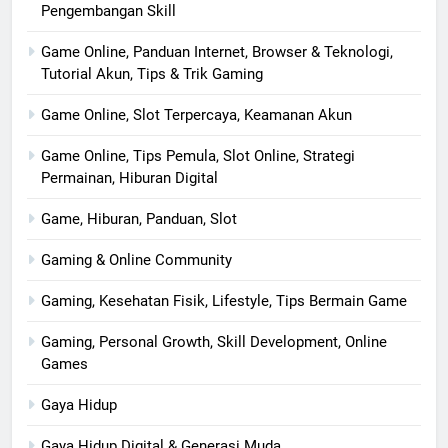
Pengembangan Skill
Game Online, Panduan Internet, Browser & Teknologi,
Tutorial Akun, Tips & Trik Gaming
Game Online, Slot Terpercaya, Keamanan Akun
Game Online, Tips Pemula, Slot Online, Strategi
Permainan, Hiburan Digital
Game, Hiburan, Panduan, Slot
Gaming & Online Community
Gaming, Kesehatan Fisik, Lifestyle, Tips Bermain Game
Gaming, Personal Growth, Skill Development, Online
Games
Gaya Hidup
Gaya Hidup Digital & Generasi Muda