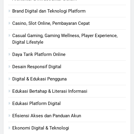
Brand Digital dan Teknologi Platform
Casino, Slot Online, Pembayaran Cepat
Casual Gaming, Gaming Wellness, Player Experience,
Digital Lifestyle
Daya Tarik Platform Online
Desain Responsif Digital
Digital & Edukasi Pengguna
Edukasi Bertahap & Literasi Informasi
Edukasi Platform Digital
Efisiensi Akses dan Panduan Akun
Ekonomi Digital & Teknologi