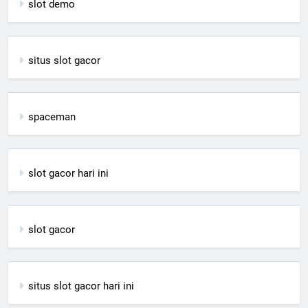
slot demo
situs slot gacor
spaceman
slot gacor hari ini
slot gacor
situs slot gacor hari ini