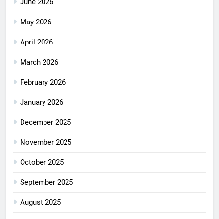
June 2026
May 2026
April 2026
March 2026
February 2026
January 2026
December 2025
November 2025
October 2025
September 2025
August 2025