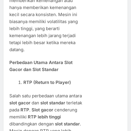
memberikan kemenangan atau
hanya memberikan kemenangan
kecil secara konsisten. Mesin ini
biasanya memiliki volatilitas yang
lebih tinggi, yang berarti
kemenangan lebih jarang terjadi
tetapi lebih besar ketika mereka
datang.
Perbedaan Utama Antara Slot
Gacor dan Slot Standar
RTP (Return to Player)
Salah satu perbedaan utama antara
slot gacor
dan
slot standar
terletak
pada
RTP
.
Slot gacor
cenderung
memiliki
RTP lebih tinggi
dibandingkan dengan
slot standar
.
Mesin dengan RTP yang lebih