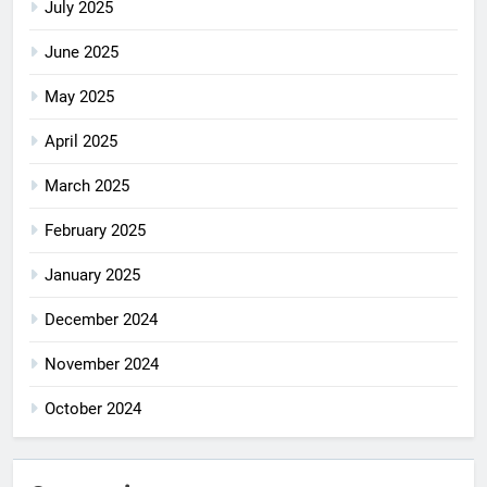
July 2025
June 2025
May 2025
April 2025
March 2025
February 2025
January 2025
December 2024
November 2024
October 2024