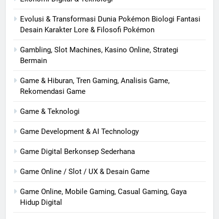
Evolusi & Transformasi Dunia Pokémon Biologi Fantasi
Desain Karakter Lore & Filosofi Pokémon
Gambling, Slot Machines, Kasino Online, Strategi
Bermain
Game & Hiburan, Tren Gaming, Analisis Game,
Rekomendasi Game
Game & Teknologi
Game Development & AI Technology
Game Digital Berkonsep Sederhana
Game Online / Slot / UX & Desain Game
Game Online, Mobile Gaming, Casual Gaming, Gaya
Hidup Digital