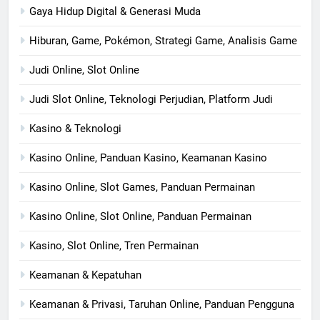
Gaya Hidup Digital & Generasi Muda
Hiburan, Game, Pokémon, Strategi Game, Analisis Game
Judi Online, Slot Online
Judi Slot Online, Teknologi Perjudian, Platform Judi
Kasino & Teknologi
Kasino Online, Panduan Kasino, Keamanan Kasino
Kasino Online, Slot Games, Panduan Permainan
Kasino Online, Slot Online, Panduan Permainan
Kasino, Slot Online, Tren Permainan
Keamanan & Kepatuhan
Keamanan & Privasi, Taruhan Online, Panduan Pengguna