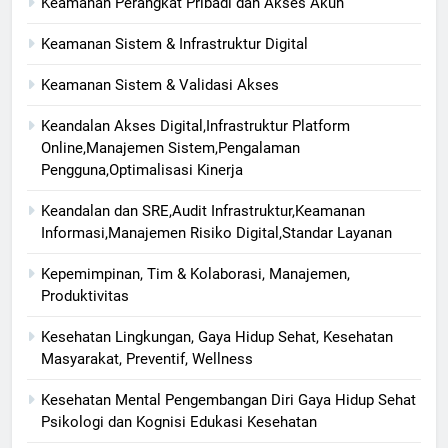
Keamanan Perangkat Pribadi dan Akses Akun
Keamanan Sistem & Infrastruktur Digital
Keamanan Sistem & Validasi Akses
Keandalan Akses Digital,Infrastruktur Platform
Online,Manajemen Sistem,Pengalaman
Pengguna,Optimalisasi Kinerja
Keandalan dan SRE,Audit Infrastruktur,Keamanan
Informasi,Manajemen Risiko Digital,Standar Layanan
Kepemimpinan, Tim & Kolaborasi, Manajemen,
Produktivitas
Kesehatan Lingkungan, Gaya Hidup Sehat, Kesehatan
Masyarakat, Preventif, Wellness
Kesehatan Mental Pengembangan Diri Gaya Hidup Sehat
Psikologi dan Kognisi Edukasi Kesehatan