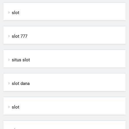
slot
slot 777
situs slot
slot dana
slot