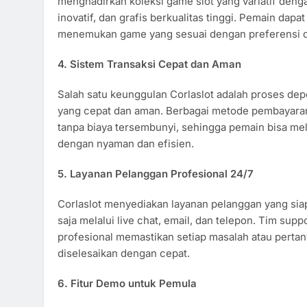
menghadirkan koleksi game slot yang variatif denga
inovatif, dan grafis berkualitas tinggi. Pemain dap
menemukan game yang sesuai dengan preferensi d
4. Sistem Transaksi Cepat dan Aman
Salah satu keunggulan Corlaslot adalah proses dep
yang cepat dan aman. Berbagai metode pembayara
tanpa biaya tersembunyi, sehingga pemain bisa me
dengan nyaman dan efisien.
5. Layanan Pelanggan Profesional 24/7
Corlaslot menyediakan layanan pelanggan yang si
saja melalui live chat, email, dan telepon. Tim sup
profesional memastikan setiap masalah atau perta
diselesaikan dengan cepat.
6. Fitur Demo untuk Pemula