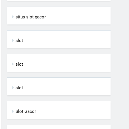
situs slot gacor
slot
slot
slot
Slot Gacor