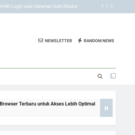
AH4D Login saat Halaman Sulit Dibuka
er Terbaru untuk Akses Lebih Optimal
 Akses untuk Sistem Operasi Berbeda
NEWSLETTER
RANDOM NEWS
gin agar Proses Masuk Lebih Efisien
AH4D Login saat Halaman Sulit Dibuka
nto Jerseys.
er Terbaru untuk Akses Lebih Optimal
 Akses untuk Sistem Operasi Berbeda
Terbaru untuk Akses Lebih Optimal
KAYA787 Login den
3 Weeks Ago