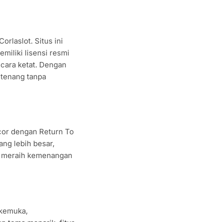
rlaslot. Situs ini
miliki lisensi resmi
ecara ketat. Dengan
 tenang tanpa
cor dengan Return To
ang lebih besar,
g meraih kemenangan
rkemuka,