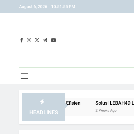
Skip
August 6, 2026
10:51:56 PM
to
content
Int
Dapatkan J
Proses Masuk Lebih Efisien
Solusi LEBAH4D Login saa
2 Weeks Ago
HEADLINES