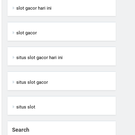
slot gacor hari ini
slot gacor
situs slot gacor hari ini
situs slot gacor
situs slot
Search