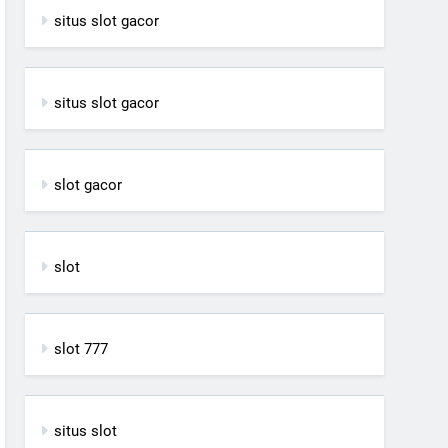
situs slot gacor
situs slot gacor
slot gacor
slot
slot 777
situs slot