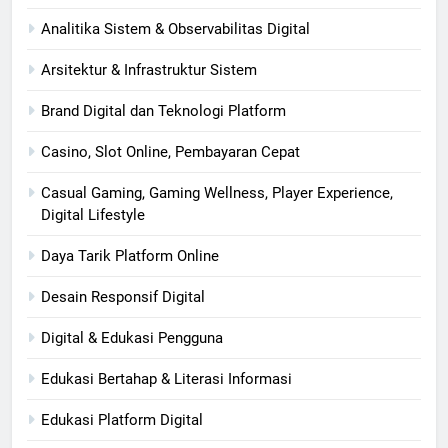
Analitika Sistem & Observabilitas Digital
Arsitektur & Infrastruktur Sistem
Brand Digital dan Teknologi Platform
Casino, Slot Online, Pembayaran Cepat
Casual Gaming, Gaming Wellness, Player Experience,
Digital Lifestyle
Daya Tarik Platform Online
Desain Responsif Digital
Digital & Edukasi Pengguna
Edukasi Bertahap & Literasi Informasi
Edukasi Platform Digital