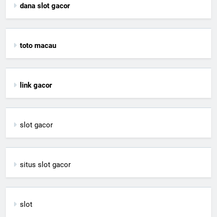
dana slot gacor
toto macau
link gacor
slot gacor
situs slot gacor
slot