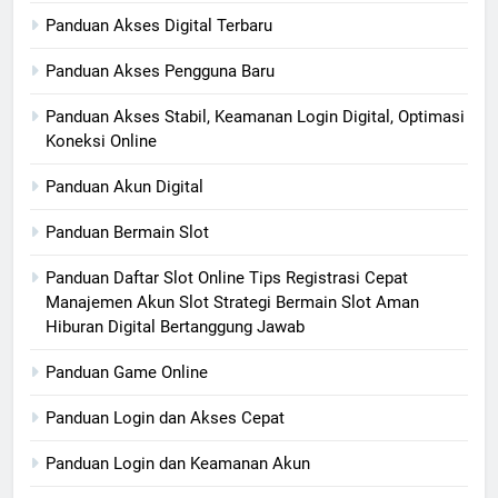
Panduan Akses Digital Terbaru
Panduan Akses Pengguna Baru
Panduan Akses Stabil, Keamanan Login Digital, Optimasi
Koneksi Online
Panduan Akun Digital
Panduan Bermain Slot
Panduan Daftar Slot Online Tips Registrasi Cepat
Manajemen Akun Slot Strategi Bermain Slot Aman
Hiburan Digital Bertanggung Jawab
Panduan Game Online
Panduan Login dan Akses Cepat
Panduan Login dan Keamanan Akun