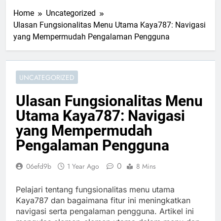
Home
Uncategorized
Ulasan Fungsionalitas Menu Utama Kaya787: Navigasi
yang Mempermudah Pengalaman Pengguna
UNCATEGORIZED
Ulasan Fungsionalitas Menu
Utama Kaya787: Navigasi
yang Mempermudah
Pengalaman Pengguna
0
06efd9b
1 Year Ago
8 Mins
Pelajari tentang fungsionalitas menu utama
Kaya787 dan bagaimana fitur ini meningkatkan
navigasi serta pengalaman pengguna. Artikel ini