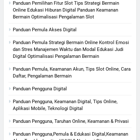
Panduan Pemilihan Fitur Slot Tips Strategi Bermain
Online Edukasi Hiburan Digital Panduan Keamanan
Bermain Optimalisasi Pengalaman Slot
Panduan Pemula Akses Digital
Panduan Pemula Strategi Bermain Online Kontrol Emosi
dan Stres Manajemen Waktu dan Modal Edukasi Judi
Digital Optimalisasi Pengalaman Bermain
Panduan Pemula, Keamanan Akun, Tips Slot Online, Cara
Daftar, Pengalaman Bermain
Panduan Pengguna Digital
Panduan Pengguna, Keamanan Digital, Tips Online,
Aplikasi Mobile, Teknologi Digital
Panduan Pengguna, Taruhan Online, Keamanan & Privasi
Panduan Pengguna,Pemula & Edukasi Digital,Keamanan