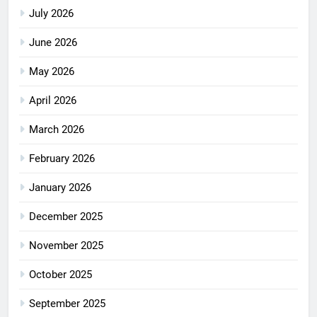
July 2026
June 2026
May 2026
April 2026
March 2026
February 2026
January 2026
December 2025
November 2025
October 2025
September 2025