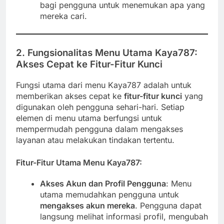
bagi pengguna untuk menemukan apa yang
mereka cari.
2.
Fungsionalitas Menu Utama Kaya787:
Akses Cepat ke Fitur-Fitur Kunci
Fungsi utama dari menu Kaya787 adalah untuk
memberikan akses cepat ke
fitur-fitur kunci
yang
digunakan oleh pengguna sehari-hari. Setiap
elemen di menu utama berfungsi untuk
mempermudah pengguna dalam mengakses
layanan atau melakukan tindakan tertentu.
Fitur-Fitur Utama Menu Kaya787:
Akses Akun dan Profil Pengguna
: Menu
utama memudahkan pengguna untuk
mengakses akun mereka
. Pengguna dapat
langsung melihat informasi profil, mengubah