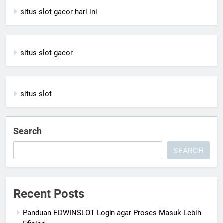
situs slot gacor hari ini
situs slot gacor
situs slot
Search
SEARCH
Recent Posts
Panduan EDWINSLOT Login agar Proses Masuk Lebih