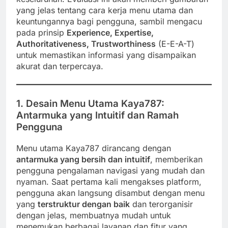
yang jelas tentang cara kerja menu utama dan
keuntungannya bagi pengguna, sambil mengacu
pada prinsip
Experience, Expertise,
Authoritativeness, Trustworthiness
(E-E-A-T)
untuk memastikan informasi yang disampaikan
akurat dan terpercaya.
1.
Desain Menu Utama Kaya787:
Antarmuka yang Intuitif dan Ramah
Pengguna
Menu utama Kaya787 dirancang dengan
antarmuka yang bersih dan intuitif
, memberikan
pengguna pengalaman navigasi yang mudah dan
nyaman. Saat pertama kali mengakses platform,
pengguna akan langsung disambut dengan menu
yang
terstruktur dengan baik
dan terorganisir
dengan jelas, membuatnya mudah untuk
menemukan berbagai layanan dan fitur yang