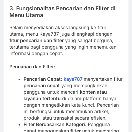
3.
Fungsionalitas Pencarian dan Filter di
Menu Utama
Selain menyediakan akses langsung ke fitur
utama, menu Kaya787 juga dilengkapi dengan
fitur pencarian dan filter
yang sangat berguna,
terutama bagi pengguna yang ingin menemukan
informasi dengan cepat.
Pencarian dan Filter:
Pencarian Cepat
:
kaya787
menyertakan fitur
pencarian cepat
yang memungkinkan
pengguna untuk mencari
konten atau
layanan tertentu
di dalam platform hanya
dengan mengetikkan kata kunci. Pencarian
ini berfungsi untuk menemukan artikel,
produk, atau transaksi secara efisien.
Filter Berdasarkan Kategori
: Pengguna
dapat menggunakan
filter
untuk menyaring