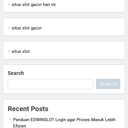
situs slot gacor hari ini
situs slot gacor
situs slot
Search
SEARCH
Recent Posts
Panduan EDWINSLOT Login agar Proses Masuk Lebih
Efisien