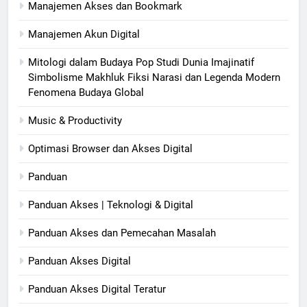
Manajemen Akses dan Bookmark
Manajemen Akun Digital
Mitologi dalam Budaya Pop Studi Dunia Imajinatif
Simbolisme Makhluk Fiksi Narasi dan Legenda Modern
Fenomena Budaya Global
Music & Productivity
Optimasi Browser dan Akses Digital
Panduan
Panduan Akses | Teknologi & Digital
Panduan Akses dan Pemecahan Masalah
Panduan Akses Digital
Panduan Akses Digital Teratur