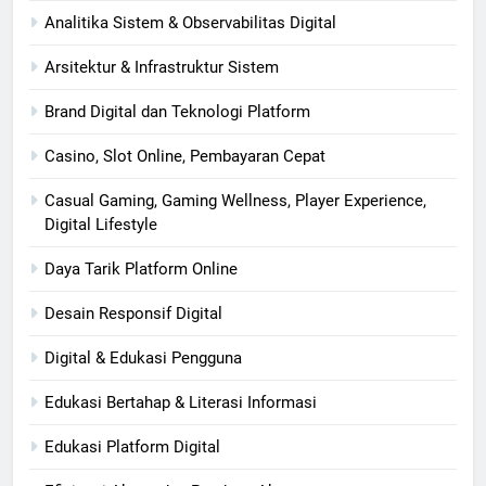
Analitika Sistem & Observabilitas Digital
Arsitektur & Infrastruktur Sistem
Brand Digital dan Teknologi Platform
Casino, Slot Online, Pembayaran Cepat
Casual Gaming, Gaming Wellness, Player Experience,
Digital Lifestyle
Daya Tarik Platform Online
Desain Responsif Digital
Digital & Edukasi Pengguna
Edukasi Bertahap & Literasi Informasi
Edukasi Platform Digital