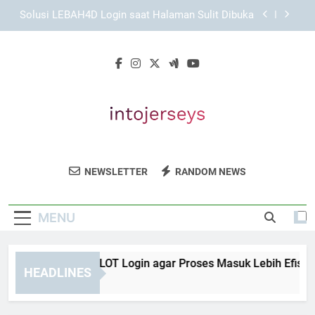
Skip
Login KAYA787 melalui Browser Terbaru untuk
to
Akses Lebih Optimal
content
KAYA787 Login dengan Dukungan Akses untuk
Sistem Operasi Berbeda
Panduan EDWINSLOT Login agar Proses Masuk
Lebih Efisien
Solusi LEBAH4D Login saat Halaman Sulit Dibuka
Login KAYA787 melalui Browser Terbaru untuk
Akses Lebih Optimal
Into Jerseys
Dapatkan Jersey Olahraga Berkualitas Dan
KAYA787 Login dengan Dukungan Akses untuk
NEWSLETTER
RANDOM NEWS
Sistem Operasi Berbeda
Merchandise Favorit Anda Di Into Jerseys.
MENU
anduan EDWINSLOT Login agar Proses Masuk Lebih Efisien
HEADLINES
Weeks Ago