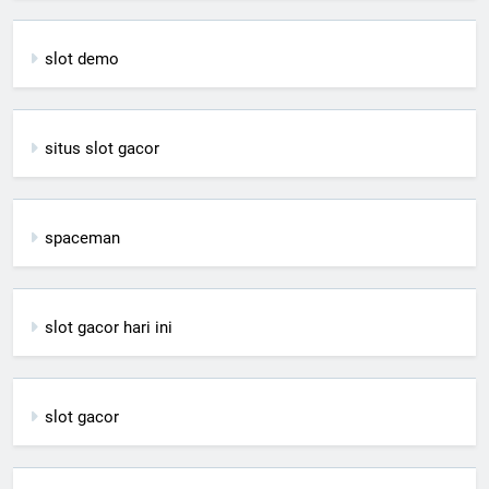
slot demo
situs slot gacor
spaceman
slot gacor hari ini
slot gacor