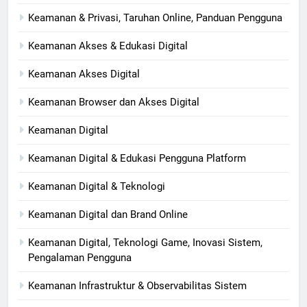
Keamanan & Privasi, Taruhan Online, Panduan Pengguna
Keamanan Akses & Edukasi Digital
Keamanan Akses Digital
Keamanan Browser dan Akses Digital
Keamanan Digital
Keamanan Digital & Edukasi Pengguna Platform
Keamanan Digital & Teknologi
Keamanan Digital dan Brand Online
Keamanan Digital, Teknologi Game, Inovasi Sistem,
Pengalaman Pengguna
Keamanan Infrastruktur & Observabilitas Sistem