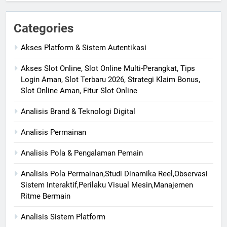
Categories
Akses Platform & Sistem Autentikasi
Akses Slot Online, Slot Online Multi-Perangkat, Tips
Login Aman, Slot Terbaru 2026, Strategi Klaim Bonus,
Slot Online Aman, Fitur Slot Online
Analisis Brand & Teknologi Digital
Analisis Permainan
Analisis Pola & Pengalaman Pemain
Analisis Pola Permainan,Studi Dinamika Reel,Observasi
Sistem Interaktif,Perilaku Visual Mesin,Manajemen
Ritme Bermain
Analisis Sistem Platform