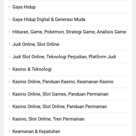
Gaya Hidup
Gaya Hidup Digital & Generasi Muda
Hiburan, Game, Pokémon, Strategi Game, Analisis Game
Judi Online, Slot Online
Judi Slot Online, Teknologi Perjudian, Platform Judi
Kasino & Teknologi
Kasino Online, Panduan Kasino, Keamanan Kasino
Kasino Online, Slot Games, Panduan Permainan
Kasino Online, Slot Online, Panduan Permainan
Kasino, Slot Online, Tren Permainan
Keamanan & Kepatuhan