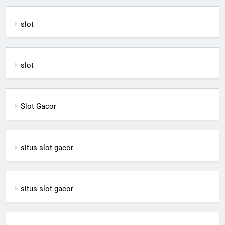
slot
slot
Slot Gacor
situs slot gacor
situs slot gacor