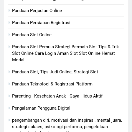
Panduan Perjudian Online
Panduan Persiapan Registrasi
Panduan Slot Online
Panduan Slot Pemula Strategi Bermain Slot Tips & Trik
Slot Online Cara Login Aman Slot Slot Online Hemat
Modal
Panduan Slot, Tips Judi Online, Strategi Slot
Panduan Teknologi & Registrasi Platform
Parenting · Kesehatan Anak · Gaya Hidup Aktif
Pengalaman Pengguna Digital
pengembangan diri, motivasi dan inspirasi, mental juara,
strategi sukses, psikologi performa, pengelolaan