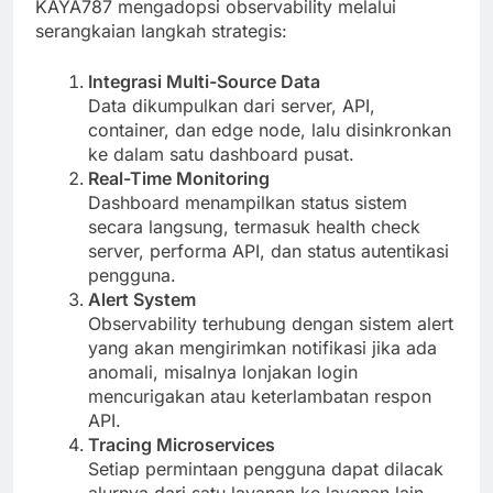
KAYA787 mengadopsi observability melalui
serangkaian langkah strategis:
Integrasi Multi-Source Data
Data dikumpulkan dari server, API,
container, dan edge node, lalu disinkronkan
ke dalam satu dashboard pusat.
Real-Time Monitoring
Dashboard menampilkan status sistem
secara langsung, termasuk health check
server, performa API, dan status autentikasi
pengguna.
Alert System
Observability terhubung dengan sistem alert
yang akan mengirimkan notifikasi jika ada
anomali, misalnya lonjakan login
mencurigakan atau keterlambatan respon
API.
Tracing Microservices
Setiap permintaan pengguna dapat dilacak
alurnya dari satu layanan ke layanan lain