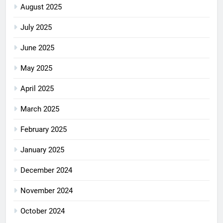
August 2025
July 2025
June 2025
May 2025
April 2025
March 2025
February 2025
January 2025
December 2024
November 2024
October 2024