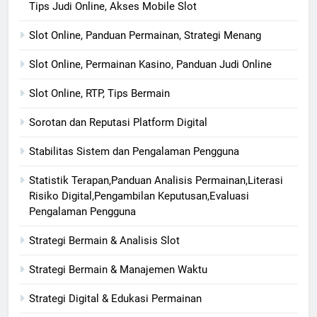
Tips Judi Online, Akses Mobile Slot
Slot Online, Panduan Permainan, Strategi Menang
Slot Online, Permainan Kasino, Panduan Judi Online
Slot Online, RTP, Tips Bermain
Sorotan dan Reputasi Platform Digital
Stabilitas Sistem dan Pengalaman Pengguna
Statistik Terapan,Panduan Analisis Permainan,Literasi
Risiko Digital,Pengambilan Keputusan,Evaluasi
Pengalaman Pengguna
Strategi Bermain & Analisis Slot
Strategi Bermain & Manajemen Waktu
Strategi Digital & Edukasi Permainan