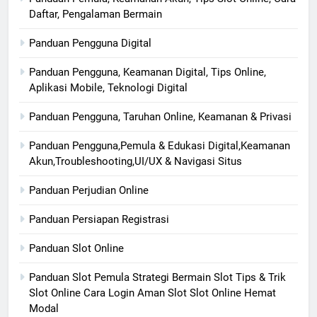
Daftar, Pengalaman Bermain
Panduan Pengguna Digital
Panduan Pengguna, Keamanan Digital, Tips Online,
Aplikasi Mobile, Teknologi Digital
Panduan Pengguna, Taruhan Online, Keamanan & Privasi
Panduan Pengguna,Pemula & Edukasi Digital,Keamanan
Akun,Troubleshooting,UI/UX & Navigasi Situs
Panduan Perjudian Online
Panduan Persiapan Registrasi
Panduan Slot Online
Panduan Slot Pemula Strategi Bermain Slot Tips & Trik
Slot Online Cara Login Aman Slot Slot Online Hemat
Modal