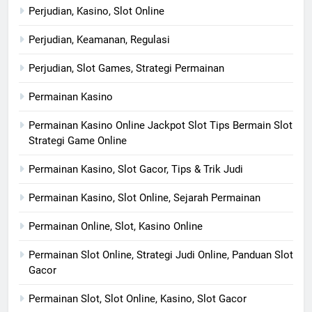
Perjudian, Kasino, Slot Online
Perjudian, Keamanan, Regulasi
Perjudian, Slot Games, Strategi Permainan
Permainan Kasino
Permainan Kasino Online Jackpot Slot Tips Bermain Slot
Strategi Game Online
Permainan Kasino, Slot Gacor, Tips & Trik Judi
Permainan Kasino, Slot Online, Sejarah Permainan
Permainan Online, Slot, Kasino Online
Permainan Slot Online, Strategi Judi Online, Panduan Slot
Gacor
Permainan Slot, Slot Online, Kasino, Slot Gacor