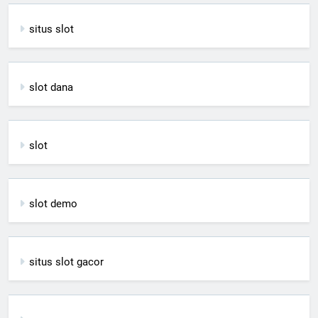
situs slot
slot dana
slot
slot demo
situs slot gacor