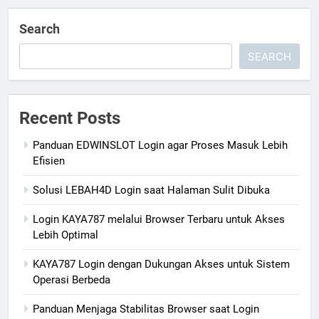
Search
SEARCH
Recent Posts
Panduan EDWINSLOT Login agar Proses Masuk Lebih
Efisien
Solusi LEBAH4D Login saat Halaman Sulit Dibuka
Login KAYA787 melalui Browser Terbaru untuk Akses
Lebih Optimal
KAYA787 Login dengan Dukungan Akses untuk Sistem
Operasi Berbeda
Panduan Menjaga Stabilitas Browser saat Login