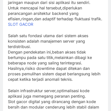
jaringan maupun dari sisi aplikasi itu sendiri.
Untuk mencapai hal tersebut,diperlukan
perancangan arsitektur backend yang
efisien,ringan,dan adaptif terhadap fluktuasi trafik.
SLOT GACOR
Salah satu fondasi utama dari sistem akses
konsisten adalah manajemen server yang
terdistribusi.
Dengan pendekatan ini,beban akses tidak
bertumpu pada satu titik,melainkan dibagi ke
beberapa node yang saling terintegrasi.
Hasilnya,risiko downtime dapat ditekan dan
proses pemulihan sistem dapat berlangsung lebih
cepat ketika terjadi anomali teknis.
Selain infrastruktur server,optimalisasi kode
aplikasi juga memegang peranan penting.
Slot gacor digital yang dirancang dengan kode
bersih dan modular cenderung lebih stabil dalam