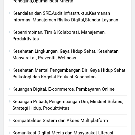
Pengguna,Optimalisasi Kinerja
Keandalan dan SRE,Audit Infrastruktur,Keamanan
Informasi,Manajemen Risiko Digital,Standar Layanan
Kepemimpinan, Tim & Kolaborasi, Manajemen,
Produktivitas
Kesehatan Lingkungan, Gaya Hidup Sehat, Kesehatan
Masyarakat, Preventif, Wellness
Kesehatan Mental Pengembangan Diri Gaya Hidup Sehat
Psikologi dan Kognisi Edukasi Kesehatan
Keuangan Digital, E-commerce, Pembayaran Online
Keuangan Pribadi, Pengembangan Diri, Mindset Sukses,
Strategi Hidup, Produktivitas
Kompatibilitas Sistem dan Akses Multiplatform
Komunikasi Digital Media dan Masyarakat Literasi