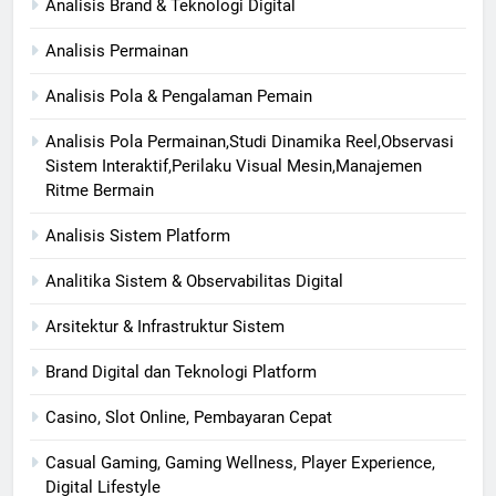
Analisis Brand & Teknologi Digital
Analisis Permainan
Analisis Pola & Pengalaman Pemain
Analisis Pola Permainan,Studi Dinamika Reel,Observasi
Sistem Interaktif,Perilaku Visual Mesin,Manajemen
Ritme Bermain
Analisis Sistem Platform
Analitika Sistem & Observabilitas Digital
Arsitektur & Infrastruktur Sistem
Brand Digital dan Teknologi Platform
Casino, Slot Online, Pembayaran Cepat
Casual Gaming, Gaming Wellness, Player Experience,
Digital Lifestyle