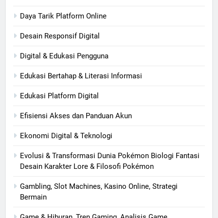
Daya Tarik Platform Online
Desain Responsif Digital
Digital & Edukasi Pengguna
Edukasi Bertahap & Literasi Informasi
Edukasi Platform Digital
Efisiensi Akses dan Panduan Akun
Ekonomi Digital & Teknologi
Evolusi & Transformasi Dunia Pokémon Biologi Fantasi
Desain Karakter Lore & Filosofi Pokémon
Gambling, Slot Machines, Kasino Online, Strategi
Bermain
Game & Hiburan, Tren Gaming, Analisis Game,