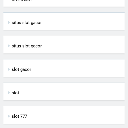
situs slot gacor
situs slot gacor
slot gacor
slot
slot 777