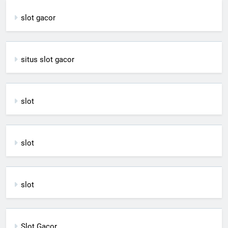
slot gacor
situs slot gacor
slot
slot
slot
Slot Gacor