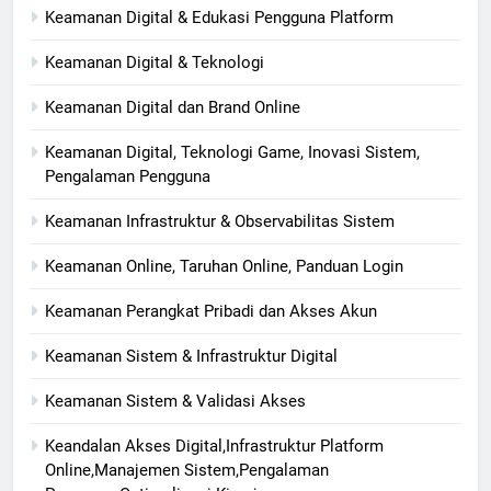
Keamanan Digital & Edukasi Pengguna Platform
Keamanan Digital & Teknologi
Keamanan Digital dan Brand Online
Keamanan Digital, Teknologi Game, Inovasi Sistem,
Pengalaman Pengguna
Keamanan Infrastruktur & Observabilitas Sistem
Keamanan Online, Taruhan Online, Panduan Login
Keamanan Perangkat Pribadi dan Akses Akun
Keamanan Sistem & Infrastruktur Digital
Keamanan Sistem & Validasi Akses
Keandalan Akses Digital,Infrastruktur Platform
Online,Manajemen Sistem,Pengalaman