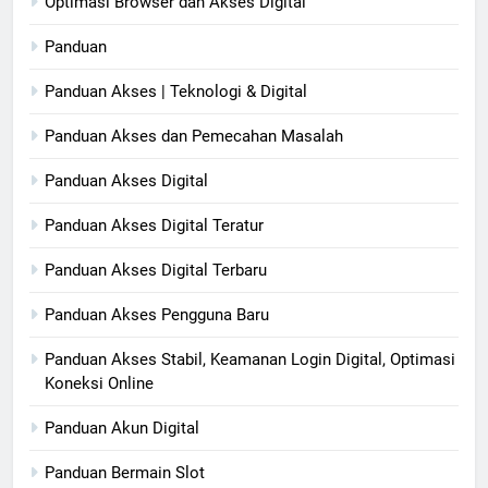
Optimasi Browser dan Akses Digital
Panduan
Panduan Akses | Teknologi & Digital
Panduan Akses dan Pemecahan Masalah
Panduan Akses Digital
Panduan Akses Digital Teratur
Panduan Akses Digital Terbaru
Panduan Akses Pengguna Baru
Panduan Akses Stabil, Keamanan Login Digital, Optimasi
Koneksi Online
Panduan Akun Digital
Panduan Bermain Slot