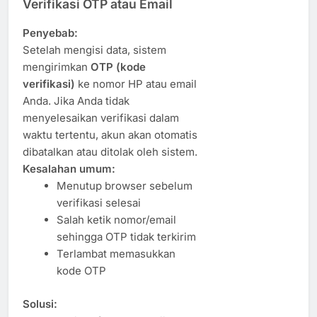
Verifikasi OTP atau Email
Penyebab:
Setelah mengisi data, sistem
mengirimkan
OTP (kode
verifikasi)
ke nomor HP atau email
Anda. Jika Anda tidak
menyelesaikan verifikasi dalam
waktu tertentu, akun akan otomatis
dibatalkan atau ditolak oleh sistem.
Kesalahan umum:
Menutup browser sebelum
verifikasi selesai
Salah ketik nomor/email
sehingga OTP tidak terkirim
Terlambat memasukkan
kode OTP
Solusi: