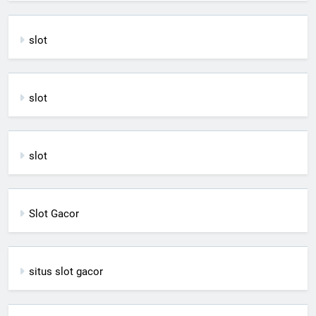
slot
slot
slot
Slot Gacor
situs slot gacor