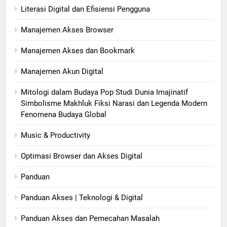
Literasi Digital dan Efisiensi Pengguna
Manajemen Akses Browser
Manajemen Akses dan Bookmark
Manajemen Akun Digital
Mitologi dalam Budaya Pop Studi Dunia Imajinatif
Simbolisme Makhluk Fiksi Narasi dan Legenda Modern
Fenomena Budaya Global
Music & Productivity
Optimasi Browser dan Akses Digital
Panduan
Panduan Akses | Teknologi & Digital
Panduan Akses dan Pemecahan Masalah