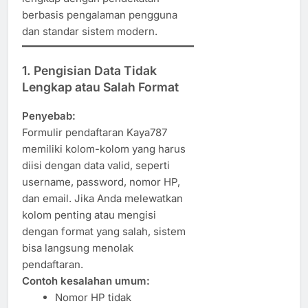
berbasis pengalaman pengguna
dan standar sistem modern.
1. Pengisian Data Tidak
Lengkap atau Salah Format
Penyebab:
Formulir pendaftaran Kaya787
memiliki kolom-kolom yang harus
diisi dengan data valid, seperti
username, password, nomor HP,
dan email. Jika Anda melewatkan
kolom penting atau mengisi
dengan format yang salah, sistem
bisa langsung menolak
pendaftaran.
Contoh kesalahan umum:
Nomor HP tidak