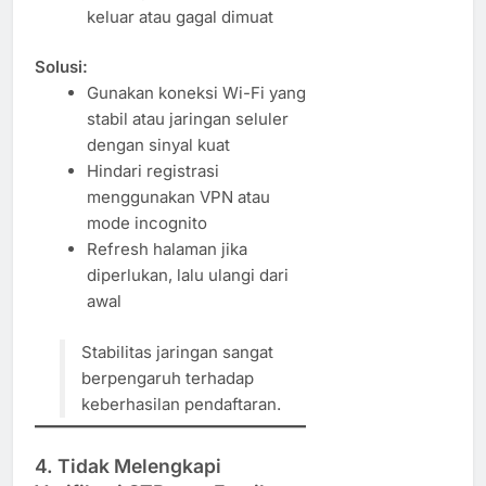
keluar atau gagal dimuat
Solusi:
Gunakan koneksi Wi-Fi yang
stabil atau jaringan seluler
dengan sinyal kuat
Hindari registrasi
menggunakan VPN atau
mode incognito
Refresh halaman jika
diperlukan, lalu ulangi dari
awal
Stabilitas jaringan sangat
berpengaruh terhadap
keberhasilan pendaftaran.
4. Tidak Melengkapi