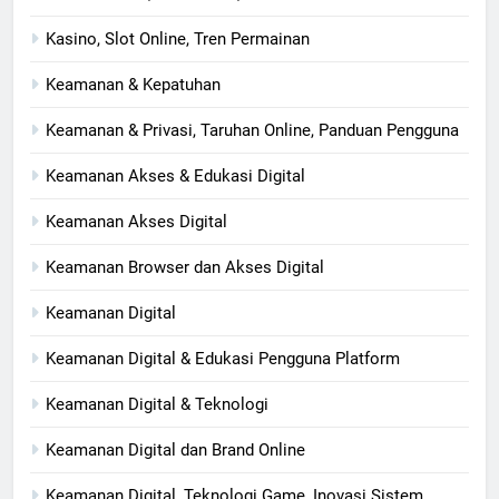
Kasino, Slot Online, Tren Permainan
Keamanan & Kepatuhan
Keamanan & Privasi, Taruhan Online, Panduan Pengguna
Keamanan Akses & Edukasi Digital
Keamanan Akses Digital
Keamanan Browser dan Akses Digital
Keamanan Digital
Keamanan Digital & Edukasi Pengguna Platform
Keamanan Digital & Teknologi
Keamanan Digital dan Brand Online
Keamanan Digital, Teknologi Game, Inovasi Sistem,