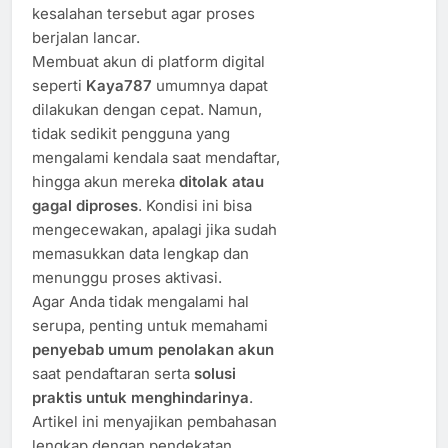
kesalahan tersebut agar proses
berjalan lancar.
Membuat akun di platform digital
seperti
Kaya787
umumnya dapat
dilakukan dengan cepat. Namun,
tidak sedikit pengguna yang
mengalami kendala saat mendaftar,
hingga akun mereka
ditolak atau
gagal diproses
. Kondisi ini bisa
mengecewakan, apalagi jika sudah
memasukkan data lengkap dan
menunggu proses aktivasi.
Agar Anda tidak mengalami hal
serupa, penting untuk memahami
penyebab umum penolakan akun
saat pendaftaran serta
solusi
praktis untuk menghindarinya
.
Artikel ini menyajikan pembahasan
lengkap dengan pendekatan