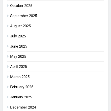
October 2025
September 2025
August 2025
July 2025
June 2025
May 2025
April 2025
March 2025
February 2025
January 2025
December 2024