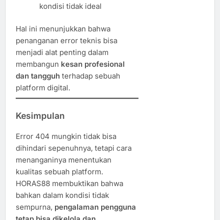
kondisi tidak ideal
Hal ini menunjukkan bahwa
penanganan error teknis bisa
menjadi alat penting dalam
membangun
kesan profesional
dan tangguh
terhadap sebuah
platform digital.
Kesimpulan
Error 404 mungkin tidak bisa
dihindari sepenuhnya, tetapi cara
menanganinya menentukan
kualitas sebuah platform.
HORAS88 membuktikan bahwa
bahkan dalam kondisi tidak
sempurna,
pengalaman pengguna
tetap bisa dikelola dan