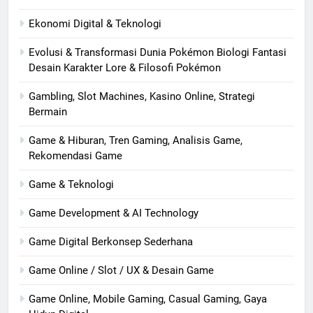
Ekonomi Digital & Teknologi
Evolusi & Transformasi Dunia Pokémon Biologi Fantasi
Desain Karakter Lore & Filosofi Pokémon
Gambling, Slot Machines, Kasino Online, Strategi
Bermain
Game & Hiburan, Tren Gaming, Analisis Game,
Rekomendasi Game
Game & Teknologi
Game Development & AI Technology
Game Digital Berkonsep Sederhana
Game Online / Slot / UX & Desain Game
Game Online, Mobile Gaming, Casual Gaming, Gaya