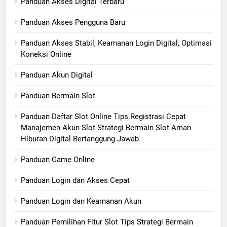
Panduan Akses Digital Terbaru
Panduan Akses Pengguna Baru
Panduan Akses Stabil, Keamanan Login Digital, Optimasi
Koneksi Online
Panduan Akun Digital
Panduan Bermain Slot
Panduan Daftar Slot Online Tips Registrasi Cepat
Manajemen Akun Slot Strategi Bermain Slot Aman
Hiburan Digital Bertanggung Jawab
Panduan Game Online
Panduan Login dan Akses Cepat
Panduan Login dan Keamanan Akun
Panduan Pemilihan Fitur Slot Tips Strategi Bermain