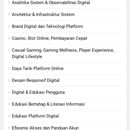
Analitika Sistem & Observabilitas Digital
Arsitektur & Infrastruktur Sistem
Brand Digital dan Teknologi Platform
Casino, Slot Online, Pembayaran Cepat
Casual Gaming, Gaming Wellness, Player Experience,
Digital Lifestyle
Daya Tarik Platform Online
Desain Responsif Digital
Digital & Edukasi Pengguna
Edukasi Bertahap & Literasi Informasi
Edukasi Platform Digital
Efisiensi Akses dan Panduan Akun