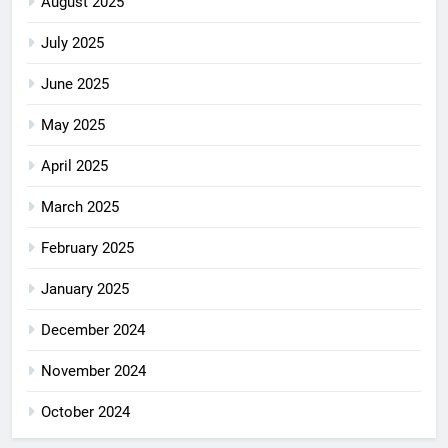
August 2025
July 2025
June 2025
May 2025
April 2025
March 2025
February 2025
January 2025
December 2024
November 2024
October 2024