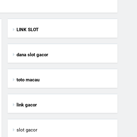
LINK SLOT
dana slot gacor
toto macau
link gacor
slot gacor