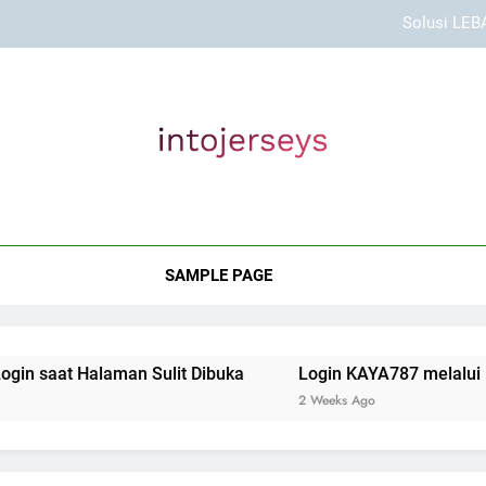
Solusi LEB
Login KAYA787 melalui Brows
KAYA787 Login dengan Dukungan
Panduan EDWINSLOT Lo
o Jerseys
Solusi LEB
ersey Olahraga Berkualitas Dan Merchandise Favorit Anda Di I
Login KAYA787 melalui Brows
SAMPLE PAGE
KAYA787 Login dengan Dukungan
Halaman Sulit Dibuka
Login KAYA787 melalui Browser Te
2 Weeks Ago