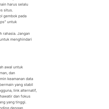
ain harus selalu
s situs.
ol gembok pada
tps” untuk
h rahasia. Jangan
untuk menghindari
ah awal untuk
aman, dan
amin keamanan data
bermain yang stabil
guna, link alternatif,
hawatir dan fokus
ng yang tinggi.
anding dengan