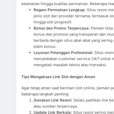
keamanan hingga kualitas permainan. Beberapa man
Ragam Permainan Lengkap:
Situs resmi me
jenis slot dari provider ternama, termasuk slot
hingga slot progresif.
Bonus dan Promo Terpercaya:
Pemain bisa 
bonus dan promosi yang transparan dan mud
berbeda dengan situs abal-abal yang sering
klaim bonus.
Layanan Pelanggan Profesional:
Situs resm
menyediakan customer service 24/7 untuk
mengatasi masalah teknis atau transaksi.
Tips Mengakses Link Slot dengan Aman
Agar tetap aman saat bermain slot online, pemain p
beberapa langkah penting:
Gunakan Link Resmi:
Selalu pastikan link be
atau sumber terpercaya.
Update Link Berkala:
Situs resmi sering me