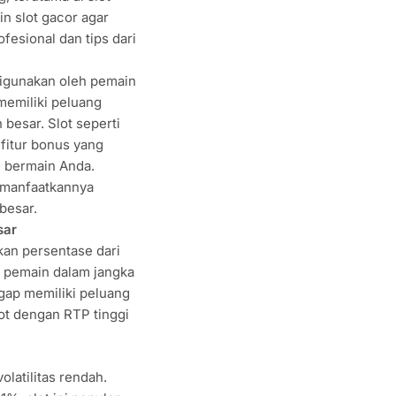
in slot gacor agar
esional dan tips dari
 digunakan oleh pemain
memiliki peluang
besar. Slot seperti
 fitur bonus yang
i bermain Anda.
emanfaatkannya
besar.
sar
n persentase dari
a pemain dalam jangka
gap memiliki peluang
ot dengan RTP tinggi
olatilitas rendah.