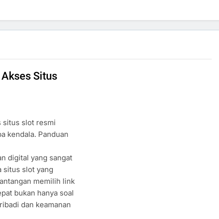
 Akses Situs
situs slot resmi
a kendala. Panduan
an digital yang sangat
situs slot yang
antangan memilih link
epat bukan hanya soal
pribadi dan keamanan