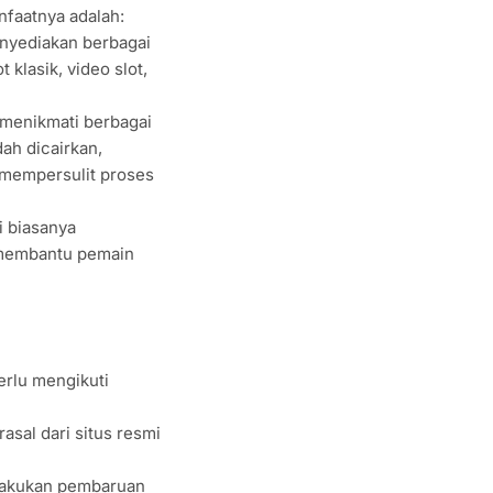
faatnya adalah:
nyediakan berbagai
 klasik, video slot,
menikmati berbagai
ah dicairkan,
 mempersulit proses
i biasanya
 membantu pemain
erlu mengikuti
rasal dari situs resmi
lakukan pembaruan