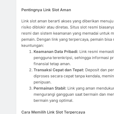
Pentingnya Link Slot Aman
Link slot aman berarti akses yang diberikan menuju
risiko diblokir atau diretas. Situs slot resmi biasany
resmi dan sistem keamanan yang memadai untuk m
pemain. Dengan link yang terpercaya, pemain bisa
keuntungan:
Keamanan Data Pribadi:
Link resmi memast
pengguna terenkripsi, sehingga informasi pr
finansial tetap aman.
Transaksi Cepat dan Tepat:
Deposit dan pen
diproses secara cepat tanpa kendala, memin
penipuan.
Permainan Stabil:
Link yang aman mendukung
mengurangi gangguan saat bermain dan me
bermain yang optimal.
Cara Memilih Link Slot Terpercaya