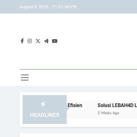
Skip
August 6, 2026
11:01:49 PM
to
content
Int
Dapatkan J
oses Masuk Lebih Efisien
Solusi LEBAH4D Login saat 
2 Weeks Ago
HEADLINES