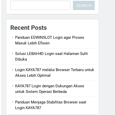
SEARCH
Recent Posts
Panduan EDWINSLOT Login agar Proses
Masuk Lebih Efisien
Solusi LEBAH4D Login saat Halaman Sulit
Dibuka
Login KAYA787 melalui Browser Terbaru untuk
Akses Lebih Optimal
KAYA787 Login dengan Dukungan Akses
untuk Sistem Operasi Berbeda
Panduan Menjaga Stabilitas Browser saat
Login KAYA787