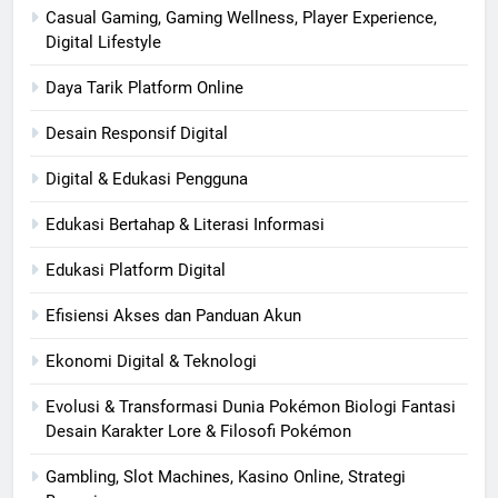
Casual Gaming, Gaming Wellness, Player Experience,
Digital Lifestyle
Daya Tarik Platform Online
Desain Responsif Digital
Digital & Edukasi Pengguna
Edukasi Bertahap & Literasi Informasi
Edukasi Platform Digital
Efisiensi Akses dan Panduan Akun
Ekonomi Digital & Teknologi
Evolusi & Transformasi Dunia Pokémon Biologi Fantasi
Desain Karakter Lore & Filosofi Pokémon
Gambling, Slot Machines, Kasino Online, Strategi