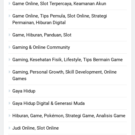
Game Online, Slot Terpercaya, Keamanan Akun
Game Online, Tips Pemula, Slot Online, Strategi
Permainan, Hiburan Digital
Game, Hiburan, Panduan, Slot
Gaming & Online Community
Gaming, Kesehatan Fisik, Lifestyle, Tips Bermain Game
Gaming, Personal Growth, Skill Development, Online
Games
Gaya Hidup
Gaya Hidup Digital & Generasi Muda
Hiburan, Game, Pokémon, Strategi Game, Analisis Game
Judi Online, Slot Online