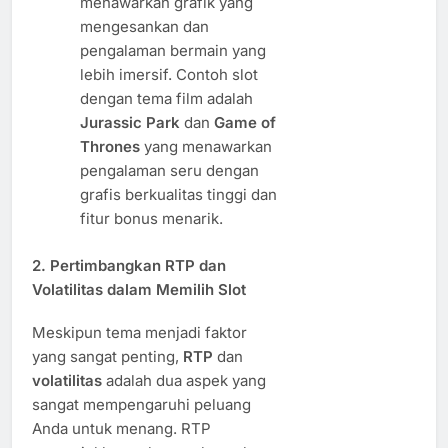
menawarkan grafik yang
mengesankan dan
pengalaman bermain yang
lebih imersif. Contoh slot
dengan tema film adalah
Jurassic Park
dan
Game of
Thrones
yang menawarkan
pengalaman seru dengan
grafis berkualitas tinggi dan
fitur bonus menarik.
2.
Pertimbangkan RTP dan
Volatilitas dalam Memilih Slot
Meskipun tema menjadi faktor
yang sangat penting,
RTP
dan
volatilitas
adalah dua aspek yang
sangat mempengaruhi peluang
Anda untuk menang. RTP