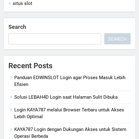
situs slot
Search
SEARCH
Recent Posts
Panduan EDWINSLOT Login agar Proses Masuk Lebih
Efisien
Solusi LEBAH4D Login saat Halaman Sulit Dibuka
Login KAYA787 melalui Browser Terbaru untuk Akses
Lebih Optimal
KAYA787 Login dengan Dukungan Akses untuk Sistem
Operasi Berbeda