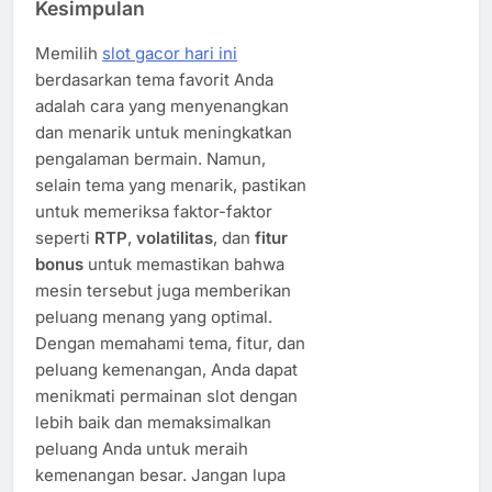
Kesimpulan
Memilih
slot gacor hari ini
berdasarkan tema favorit Anda
adalah cara yang menyenangkan
dan menarik untuk meningkatkan
pengalaman bermain. Namun,
selain tema yang menarik, pastikan
untuk memeriksa faktor-faktor
seperti
RTP
,
volatilitas
, dan
fitur
bonus
untuk memastikan bahwa
mesin tersebut juga memberikan
peluang menang yang optimal.
Dengan memahami tema, fitur, dan
peluang kemenangan, Anda dapat
menikmati permainan slot dengan
lebih baik dan memaksimalkan
peluang Anda untuk meraih
kemenangan besar. Jangan lupa