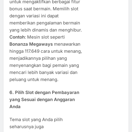
untuk mengaktifkan berbagai fitur
bonus saat bermain. Memilih slot
dengan variasi ini dapat
memberikan pengalaman bermain
yang lebih dinamis dan menghibur.
Contoh
: Mesin slot seperti
Bonanza Megaways
menawarkan
hingga 117.649 cara untuk menang,
menjadikannya pilihan yang
menyenangkan bagi pemain yang
mencari lebih banyak variasi dan
peluang untuk menang.
6.
Pilih Slot dengan Pembayaran
yang Sesuai dengan Anggaran
Anda
Tema slot yang Anda pilih
seharusnya juga