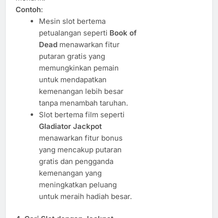
Contoh
:
Mesin slot bertema
petualangan seperti
Book of
Dead
menawarkan fitur
putaran gratis yang
memungkinkan pemain
untuk mendapatkan
kemenangan lebih besar
tanpa menambah taruhan.
Slot bertema film seperti
Gladiator Jackpot
menawarkan fitur bonus
yang mencakup putaran
gratis dan pengganda
kemenangan yang
meningkatkan peluang
untuk meraih hadiah besar.