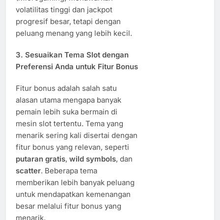
volatilitas tinggi dan jackpot
progresif besar, tetapi dengan
peluang menang yang lebih kecil.
3.
Sesuaikan Tema Slot dengan
Preferensi Anda untuk Fitur Bonus
Fitur bonus adalah salah satu
alasan utama mengapa banyak
pemain lebih suka bermain di
mesin slot tertentu. Tema yang
menarik sering kali disertai dengan
fitur bonus yang relevan, seperti
putaran gratis
,
wild symbols
, dan
scatter
. Beberapa tema
memberikan lebih banyak peluang
untuk mendapatkan kemenangan
besar melalui fitur bonus yang
menarik.