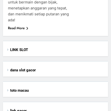
untuk bermain dengan bijak,
menetapkan anggaran yang tepat,
dan menikmati setiap putaran yang
ada!
Read More
LINK SLOT
dana slot gacor
toto macau
link gacor