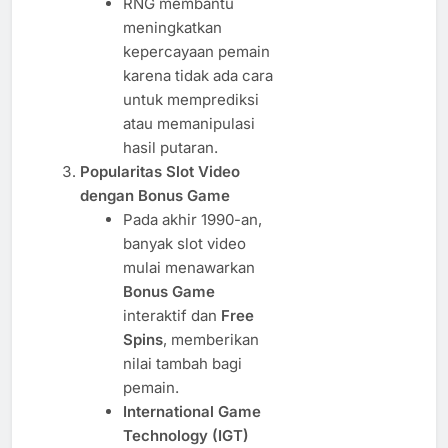
RNG membantu
meningkatkan
kepercayaan pemain
karena tidak ada cara
untuk memprediksi
atau memanipulasi
hasil putaran.
Popularitas Slot Video
dengan Bonus Game
Pada akhir 1990-an,
banyak slot video
mulai menawarkan
Bonus Game
interaktif dan
Free
Spins
, memberikan
nilai tambah bagi
pemain.
International Game
Technology (IGT)