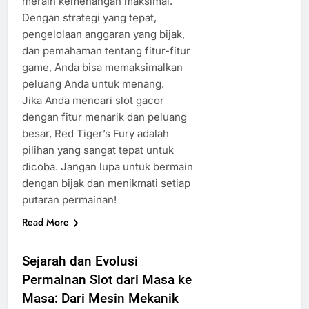
meraih kemenangan maksimal.
Dengan strategi yang tepat,
pengelolaan anggaran yang bijak,
dan pemahaman tentang fitur-fitur
game, Anda bisa memaksimalkan
peluang Anda untuk menang.
Jika Anda mencari slot gacor
dengan fitur menarik dan peluang
besar, Red Tiger’s Fury adalah
pilihan yang sangat tepat untuk
dicoba. Jangan lupa untuk bermain
dengan bijak dan menikmati setiap
putaran permainan!
Read More
Sejarah dan Evolusi
Permainan Slot dari Masa ke
Masa: Dari Mesin Mekanik