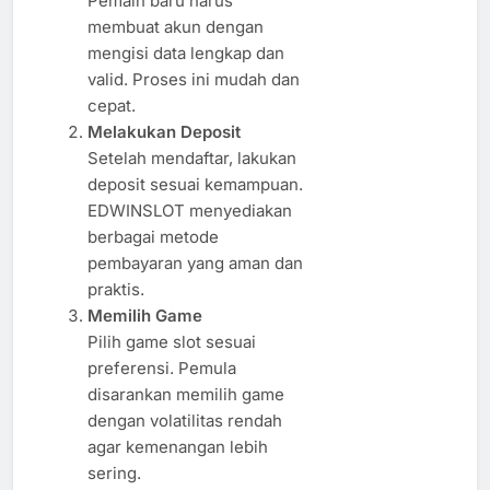
Pemain baru harus
membuat akun dengan
mengisi data lengkap dan
valid. Proses ini mudah dan
cepat.
Melakukan Deposit
Setelah mendaftar, lakukan
deposit sesuai kemampuan.
EDWINSLOT menyediakan
berbagai metode
pembayaran yang aman dan
praktis.
Memilih Game
Pilih game slot sesuai
preferensi. Pemula
disarankan memilih game
dengan volatilitas rendah
agar kemenangan lebih
sering.