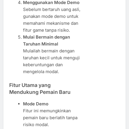
Menggunakan Mode Demo
Sebelum bertaruh uang asli,
gunakan mode demo untuk
memahami mekanisme dan
fitur game tanpa risiko.
Mulai Bermain dengan
Taruhan Minimal
Mulailah bermain dengan
taruhan kecil untuk menguji
keberuntungan dan
mengelola modal.
Fitur Utama yang
Mendukung Pemain Baru
Mode Demo
Fitur ini memungkinkan
pemain baru berlatih tanpa
risiko modal.