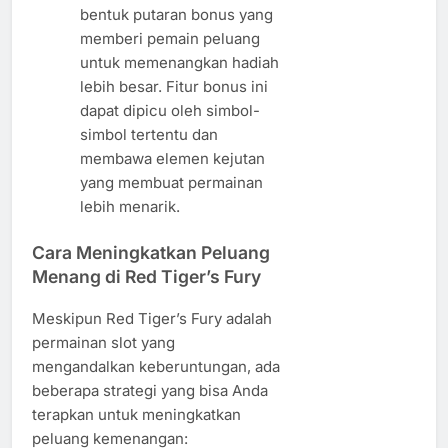
bentuk putaran bonus yang
memberi pemain peluang
untuk memenangkan hadiah
lebih besar. Fitur bonus ini
dapat dipicu oleh simbol-
simbol tertentu dan
membawa elemen kejutan
yang membuat permainan
lebih menarik.
Cara Meningkatkan Peluang
Menang di Red Tiger’s Fury
Meskipun Red Tiger’s Fury adalah
permainan slot yang
mengandalkan keberuntungan, ada
beberapa strategi yang bisa Anda
terapkan untuk meningkatkan
peluang kemenangan: