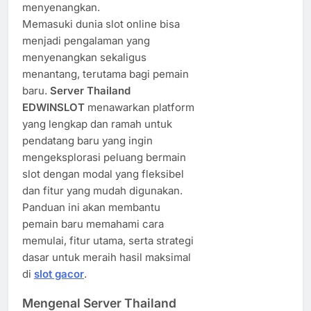
menyenangkan.
Memasuki dunia slot online bisa
menjadi pengalaman yang
menyenangkan sekaligus
menantang, terutama bagi pemain
baru.
Server Thailand
EDWINSLOT
menawarkan platform
yang lengkap dan ramah untuk
pendatang baru yang ingin
mengeksplorasi peluang bermain
slot dengan modal yang fleksibel
dan fitur yang mudah digunakan.
Panduan ini akan membantu
pemain baru memahami cara
memulai, fitur utama, serta strategi
dasar untuk meraih hasil maksimal
di
slot gacor
.
Mengenal Server Thailand