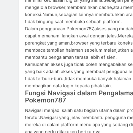
memiliki kebiasaan digital yang sama.Sebagian pe
mengelola browser,membersihkan cache,atau mem
koneksi.Namun,sebagian lainnya membutuhkan ara
tidak bingung saat membuka sebuah platform.
Dalam penggunaan Pokemon787,akses yang mudah 
dapat memahami langkah awal dengan jelas.Mereka
perangkat yang aman,browser yang terbaru,koneksi
membaca tampilan halaman sebelum melanjutkan akt
membantu pengalaman terasa lebih efisien.
Kemudahan akses juga tidak boleh mengabaikan k
yang baik adalah akses yang membuat pengguna leb
tidak terburu-buru,tidak membuka banyak halaman s
membagikan data login kepada pihak lain.
Fungsi Navigasi dalam Pengalam
Pokemon787
Navigasi menjadi salah satu bagian utama dalam pr
teratur.Navigasi yang jelas membantu pengguna me
mereka di dalam platform,menu apa yang sedang di
apa yang perlu dilakukan berikutnya.