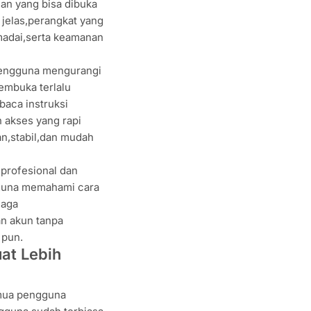
n yang bisa dibuka
jelas,perangkat yang
emadai,serta keamanan
pengguna mengurangi
embuka terlalu
aca instruksi
 akses yang rapi
an,stabil,dan mudah
profesional dan
gguna memahami cara
jaga
n akun tanpa
 pun.
at Lebih
emua pengguna