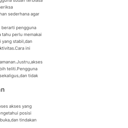
ngguna sudah terbiasa
eriksa
han sederhana agar
berarti pengguna
 tahu perlu memakai
 yang stabil,dan
ivitas.Cara ini
eamanan.Justru,akses
ih teliti.Pengguna
ekaligus,dan tidak
an
oses akses yang
ngetahui posisi
buka,dan tindakan