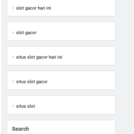
slot gacor hari ini
slot gacor
situs slot gacor hari ini
situs slot gacor
situs slot
Search