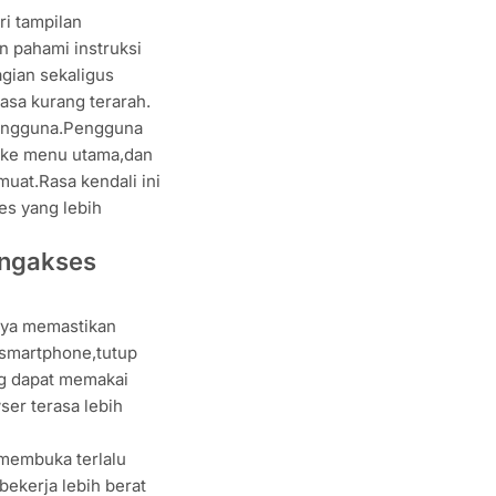
i tampilan
n pahami instruksi
gian sekaligus
asa kurang terarah.
pengguna.Pengguna
i ke menu utama,dan
muat.Rasa kendali ini
es yang lebih
engakses
ya memastikan
 smartphone,tutup
ang dapat memakai
ser terasa lebih
 membuka terlalu
ekerja lebih berat