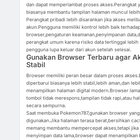
dan dapat memperlambat proses akses.Perangkat y
biasanya membantu tampilan halaman muncul lebih s
Perangkat pribadi lebih disarankan jika akses melib
akun.Pengguna memiliki kontrol lebih baik terhadap
browser,pengaturan keamanan,penyimpanan data,da
perangkat umum karena risiko data tertinggal lebih 
pengguna lupa keluar dari akun setelah selesai.
Gunakan Browser Terbaru agar A
Stabil
Browser memiliki peran besar dalam proses akses
diperbarui biasanya lebih stabil,lebih aman,dan leb
menampilkan halaman digital modern.Browser lam
tombol tidak merespons,tampilan tidak rapi,atau ha
secara sempurna.
Saat membuka Pokemon787,gunakan browser yang 
digunakan.Jika halaman terasa berat,bersihkan ca
memang membantu mempercepat akses,tetapi jika t
menyimpan data lama,browser dapat menampilkan 