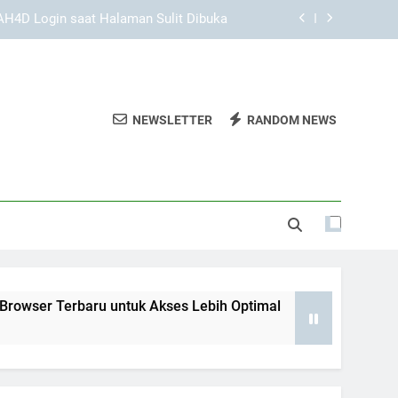
AH4D Login saat Halaman Sulit Dibuka
er Terbaru untuk Akses Lebih Optimal
 Akses untuk Sistem Operasi Berbeda
NEWSLETTER
RANDOM NEWS
gin agar Proses Masuk Lebih Efisien
AH4D Login saat Halaman Sulit Dibuka
nto Jerseys.
er Terbaru untuk Akses Lebih Optimal
 Akses untuk Sistem Operasi Berbeda
baru untuk Akses Lebih Optimal
KAYA787 Login dengan
3 Weeks Ago