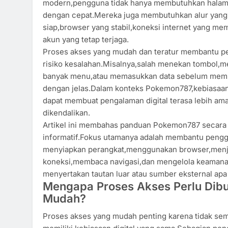
modern,pengguna tidak hanya membutuhkan halama
dengan cepat.Mereka juga membutuhkan alur yang 
siap,browser yang stabil,koneksi internet yang m
akun yang tetap terjaga.
Proses akses yang mudah dan teratur membantu 
risiko kesalahan.Misalnya,salah menekan tombol,m
banyak menu,atau memasukkan data sebelum memb
dengan jelas.Dalam konteks Pokemon787,kebiasaan
dapat membuat pengalaman digital terasa lebih am
dikendalikan.
Artikel ini membahas panduan Pokemon787 secara 
informatif.Fokus utamanya adalah membantu pen
menyiapkan perangkat,menggunakan browser,men
koneksi,membaca navigasi,dan mengelola keamana
menyertakan tautan luar atau sumber eksternal apa
Mengapa Proses Akses Perlu Dibu
Mudah?
Proses akses yang mudah penting karena tidak s