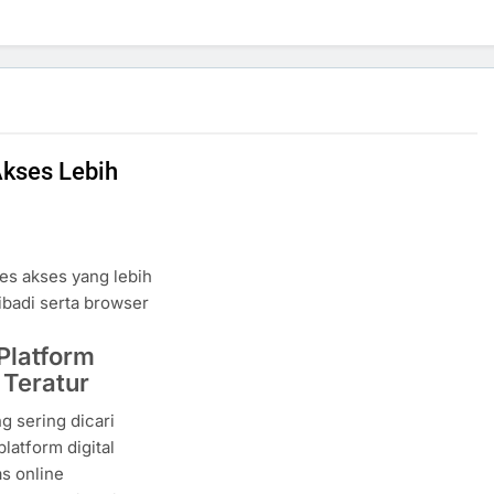
kses Lebih
 akses yang lebih
ibadi serta browser
latform
 Teratur
 sering dicari
atform digital
s online