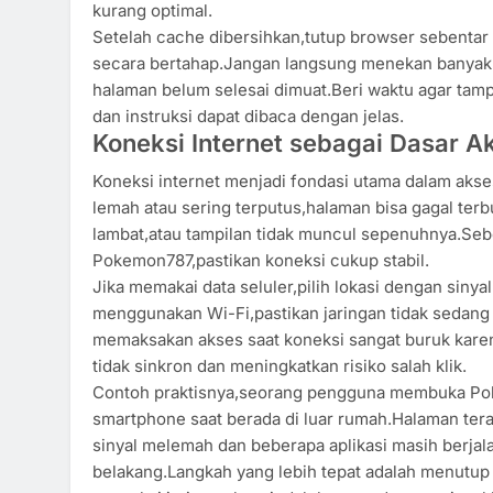
kurang optimal.
Setelah cache dibersihkan,tutup browser sebentar 
secara bertahap.Jangan langsung menekan banyak 
halaman belum selesai dimuat.Beri waktu agar tamp
dan instruksi dapat dibaca dengan jelas.
Koneksi Internet sebagai Dasar A
Koneksi internet menjadi fondasi utama dalam akses 
lemah atau sering terputus,halaman bisa gagal terb
lambat,atau tampilan tidak muncul sepenuhnya.S
Pokemon787,pastikan koneksi cukup stabil.
Jika memakai data seluler,pilih lokasi dengan sinyal
menggunakan Wi-Fi,pastikan jaringan tidak sedang
memaksakan akses saat koneksi sangat buruk karen
tidak sinkron dan meningkatkan risiko salah klik.
Contoh praktisnya,seorang pengguna membuka Po
smartphone saat berada di luar rumah.Halaman ter
sinyal melemah dan beberapa aplikasi masih berjalan
belakang.Langkah yang lebih tepat adalah menutup 