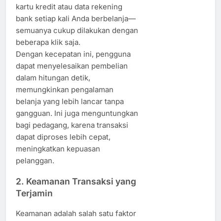
kartu kredit atau data rekening
bank setiap kali Anda berbelanja—
semuanya cukup dilakukan dengan
beberapa klik saja.
Dengan kecepatan ini, pengguna
dapat menyelesaikan pembelian
dalam hitungan detik,
memungkinkan pengalaman
belanja yang lebih lancar tanpa
gangguan. Ini juga menguntungkan
bagi pedagang, karena transaksi
dapat diproses lebih cepat,
meningkatkan kepuasan
pelanggan.
2.
Keamanan Transaksi yang
Terjamin
Keamanan adalah salah satu faktor