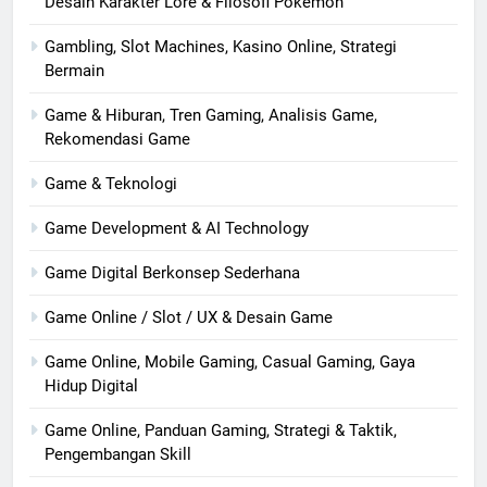
Desain Karakter Lore & Filosofi Pokémon
Gambling, Slot Machines, Kasino Online, Strategi
Bermain
Game & Hiburan, Tren Gaming, Analisis Game,
Rekomendasi Game
Game & Teknologi
Game Development & AI Technology
Game Digital Berkonsep Sederhana
Game Online / Slot / UX & Desain Game
Game Online, Mobile Gaming, Casual Gaming, Gaya
Hidup Digital
Game Online, Panduan Gaming, Strategi & Taktik,
Pengembangan Skill