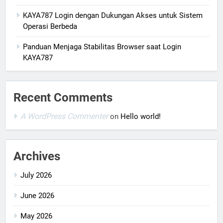
KAYA787 Login dengan Dukungan Akses untuk Sistem
Operasi Berbeda
Panduan Menjaga Stabilitas Browser saat Login
KAYA787
Recent Comments
A WordPress Commenter
on
Hello world!
Archives
July 2026
June 2026
May 2026