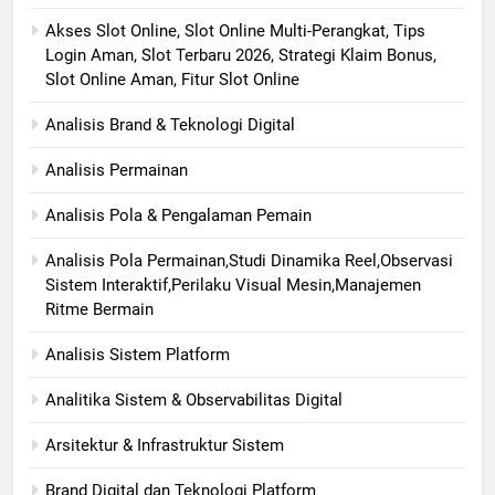
Akses Slot Online, Slot Online Multi-Perangkat, Tips
Login Aman, Slot Terbaru 2026, Strategi Klaim Bonus,
Slot Online Aman, Fitur Slot Online
Analisis Brand & Teknologi Digital
Analisis Permainan
Analisis Pola & Pengalaman Pemain
Analisis Pola Permainan,Studi Dinamika Reel,Observasi
Sistem Interaktif,Perilaku Visual Mesin,Manajemen
Ritme Bermain
Analisis Sistem Platform
Analitika Sistem & Observabilitas Digital
Arsitektur & Infrastruktur Sistem
Brand Digital dan Teknologi Platform