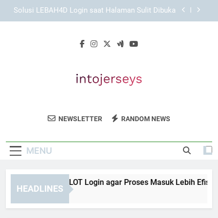
Skip
Login KAYA787 melalui Browser Terbaru untuk
to
Akses Lebih Optimal
content
KAYA787 Login dengan Dukungan Akses untuk
Sistem Operasi Berbeda
Panduan EDWINSLOT Login agar Proses Masuk
Lebih Efisien
Solusi LEBAH4D Login saat Halaman Sulit Dibuka
Login KAYA787 melalui Browser Terbaru untuk
Akses Lebih Optimal
Into Jerseys
Dapatkan Jersey Olahraga Berkualitas Dan
KAYA787 Login dengan Dukungan Akses untuk
NEWSLETTER
RANDOM NEWS
Sistem Operasi Berbeda
Merchandise Favorit Anda Di Into Jerseys.
MENU
anduan EDWINSLOT Login agar Proses Masuk Lebih Efisien
HEADLINES
Weeks Ago