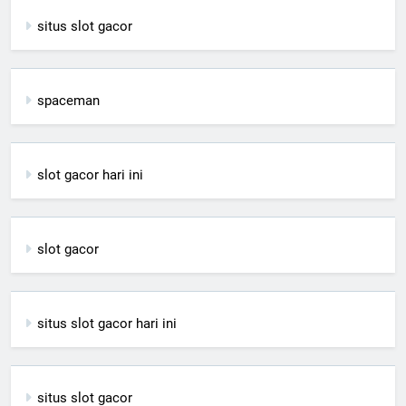
situs slot gacor
spaceman
slot gacor hari ini
slot gacor
situs slot gacor hari ini
situs slot gacor