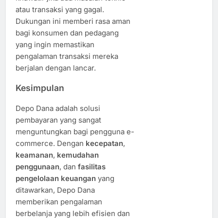
atau transaksi yang gagal.
Dukungan ini memberi rasa aman
bagi konsumen dan pedagang
yang ingin memastikan
pengalaman transaksi mereka
berjalan dengan lancar.
Kesimpulan
Depo Dana adalah solusi
pembayaran yang sangat
menguntungkan bagi pengguna e-
commerce. Dengan
kecepatan
,
keamanan
,
kemudahan
penggunaan
, dan
fasilitas
pengelolaan keuangan
yang
ditawarkan, Depo Dana
memberikan pengalaman
berbelanja yang lebih efisien dan