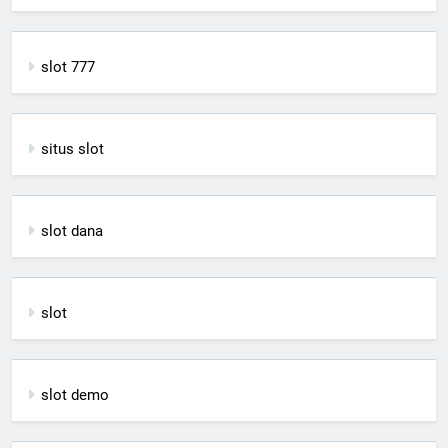
slot 777
situs slot
slot dana
slot
slot demo