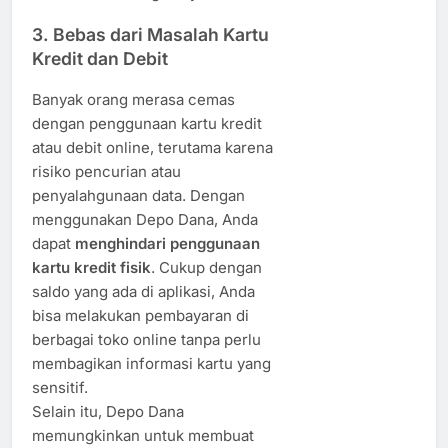
3.
Bebas dari Masalah Kartu
Kredit dan Debit
Banyak orang merasa cemas
dengan penggunaan kartu kredit
atau debit online, terutama karena
risiko pencurian atau
penyalahgunaan data. Dengan
menggunakan Depo Dana, Anda
dapat
menghindari penggunaan
kartu kredit fisik
. Cukup dengan
saldo yang ada di aplikasi, Anda
bisa melakukan pembayaran di
berbagai toko online tanpa perlu
membagikan informasi kartu yang
sensitif.
Selain itu, Depo Dana
memungkinkan untuk membuat