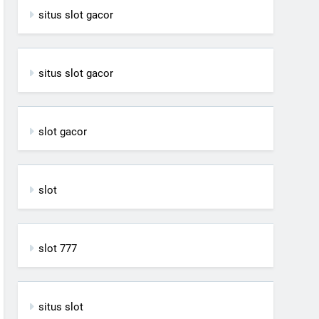
situs slot gacor
situs slot gacor
slot gacor
slot
slot 777
situs slot