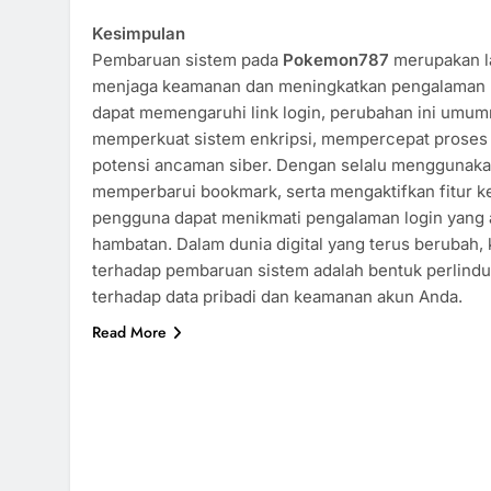
Kesimpulan
Pembaruan sistem pada
Pokemon787
merupakan l
menjaga keamanan dan meningkatkan pengalaman 
dapat memengaruhi link login, perubahan ini umum
memperkuat sistem enkripsi, mempercepat proses
potensi ancaman siber. Dengan selalu menggunakan
memperbarui bookmark, serta mengaktifkan fitur 
pengguna dapat menikmati pengalaman login yang
hambatan. Dalam dunia digital yang terus berubah,
terhadap pembaruan sistem adalah bentuk perlindu
terhadap data pribadi dan keamanan akun Anda.
Read More