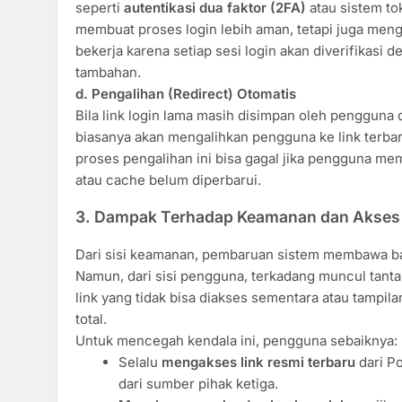
seperti
autentikasi dua faktor (2FA)
atau sistem tok
membuat proses login lebih aman, tetapi juga meng
bekerja karena setiap sesi login akan diverifikasi
tambahan.
d. Pengalihan (Redirect) Otomatis
Bila link login lama masih disimpan oleh pengguna 
biasanya akan mengalihkan pengguna ke link terba
proses pengalihan ini bisa gagal jika pengguna me
atau cache belum diperbarui.
3. Dampak Terhadap Keamanan dan Akses
Dari sisi keamanan, pembaruan sistem membawa ban
Namun, dari sisi pengguna, terkadang muncul tantan
link yang tidak bisa diakses sementara atau tampil
total.
Untuk mencegah kendala ini, pengguna sebaiknya:
Selalu
mengakses link resmi terbaru
dari P
dari sumber pihak ketiga.