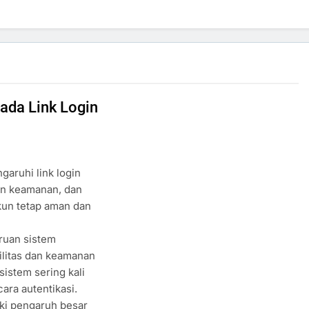
da Link Login
aruhi link login
an keamanan, dan
kun tetap aman dan
ruan sistem
ilitas dan keamanan
sistem sering kali
ara autentikasi.
iki pengaruh besar