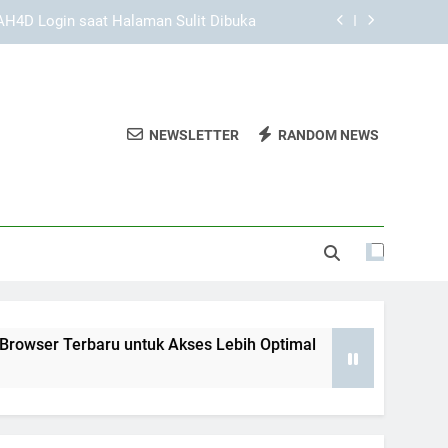
AH4D Login saat Halaman Sulit Dibuka
er Terbaru untuk Akses Lebih Optimal
 Akses untuk Sistem Operasi Berbeda
NEWSLETTER
RANDOM NEWS
gin agar Proses Masuk Lebih Efisien
AH4D Login saat Halaman Sulit Dibuka
nto Jerseys.
er Terbaru untuk Akses Lebih Optimal
 Akses untuk Sistem Operasi Berbeda
baru untuk Akses Lebih Optimal
KAYA787 Login dengan
3 Weeks Ago