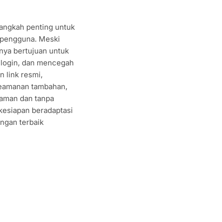
angkah penting untuk
pengguna. Meski
nya bertujuan untuk
 login, dan mencegah
 link resmi,
keamanan tambahan,
 aman dan tanpa
 kesiapan beradaptasi
ngan terbaik