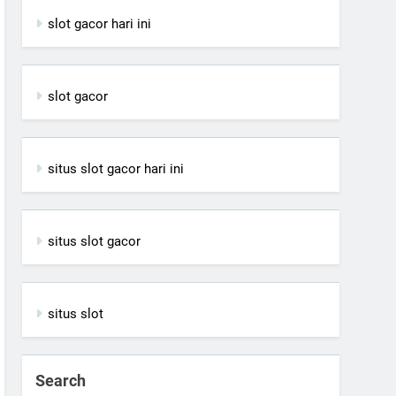
slot gacor hari ini
slot gacor
situs slot gacor hari ini
situs slot gacor
situs slot
Search