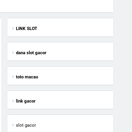
LINK SLOT
dana slot gacor
toto macau
link gacor
slot gacor