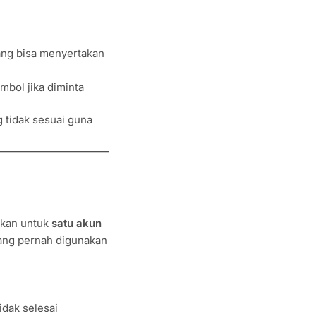
yang bisa menyertakan
mbol jika diminta
 tidak sesuai guna
akan untuk
satu akun
ang pernah digunakan
idak selesai