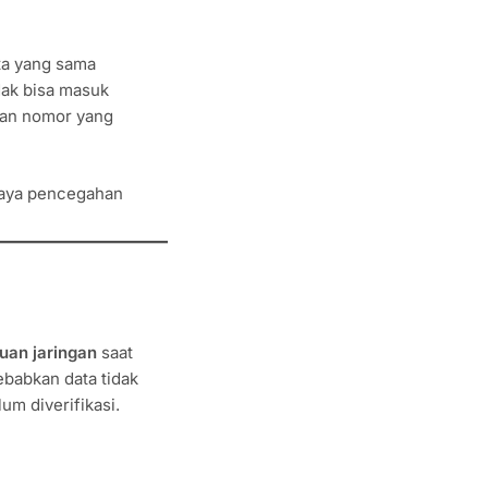
ta yang sama
dak bisa masuk
 dan nomor yang
paya pencegahan
uan jaringan
saat
ebabkan data tidak
um diverifikasi.