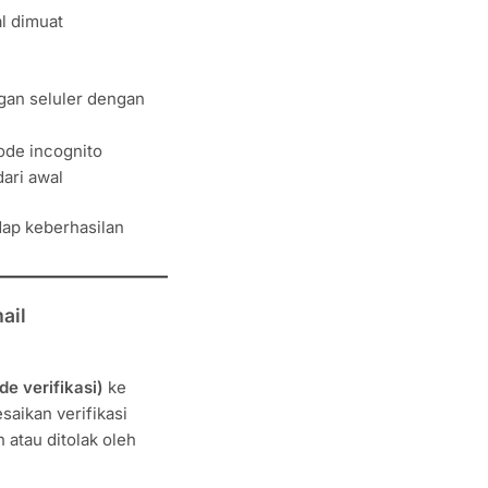
l dimuat
ngan seluler dengan
ode incognito
dari awal
dap keberhasilan
ail
e verifikasi)
ke
saikan verifikasi
 atau ditolak oleh