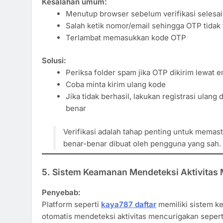
Kesalahan umum:
Menutup browser sebelum verifikasi selesai
Salah ketik nomor/email sehingga OTP tidak 
Terlambat memasukkan kode OTP
Solusi:
Periksa folder spam jika OTP dikirim lewat e
Coba minta kirim ulang kode
Jika tidak berhasil, lakukan registrasi ulang
benar
Verifikasi adalah tahap penting untuk memas
benar-benar dibuat oleh pengguna yang sah.
5. Sistem Keamanan Mendeteksi Aktivitas
Penyebab:
Platform seperti
kaya787 daftar
memiliki sistem k
otomatis mendeteksi aktivitas mencurigakan sepert