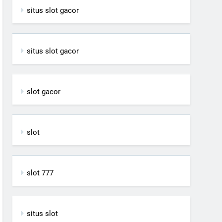
situs slot gacor
situs slot gacor
slot gacor
slot
slot 777
situs slot