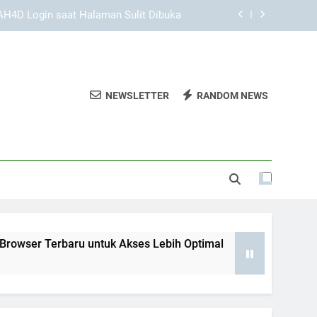
AH4D Login saat Halaman Sulit Dibuka
er Terbaru untuk Akses Lebih Optimal
 Akses untuk Sistem Operasi Berbeda
NEWSLETTER
RANDOM NEWS
gin agar Proses Masuk Lebih Efisien
AH4D Login saat Halaman Sulit Dibuka
nto Jerseys.
er Terbaru untuk Akses Lebih Optimal
 Akses untuk Sistem Operasi Berbeda
Terbaru untuk Akses Lebih Optimal
KAYA787 Login deng
3 Weeks Ago