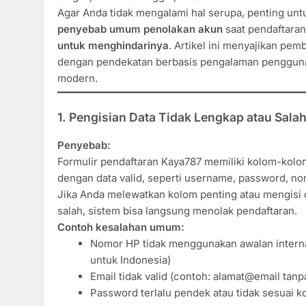
Agar Anda tidak mengalami hal serupa, penting u
penyebab umum penolakan akun
saat pendaftaran
untuk menghindarinya
. Artikel ini menyajikan pe
dengan pendekatan berbasis pengalaman pengguna
modern.
1. Pengisian Data Tidak Lengkap atau Sala
Penyebab:
Formulir pendaftaran Kaya787 memiliki kolom-kolom
dengan data valid, seperti username, password, no
Jika Anda melewatkan kolom penting atau mengisi
salah, sistem bisa langsung menolak pendaftaran.
Contoh kesalahan umum:
Nomor HP tidak menggunakan awalan interna
untuk Indonesia)
Email tidak valid (contoh: alamat@email tan
Password terlalu pendek atau tidak sesuai k