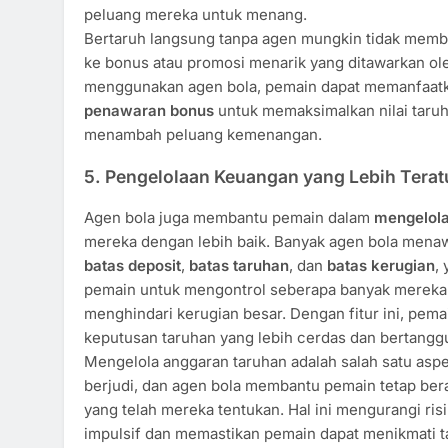
peluang mereka untuk menang.
Bertaruh langsung tanpa agen mungkin tidak memb
ke bonus atau promosi menarik yang ditawarkan ol
menggunakan agen bola, pemain dapat memanfaatk
penawaran bonus
untuk memaksimalkan nilai taru
menambah peluang kemenangan.
5.
Pengelolaan Keuangan yang Lebih Terat
Agen bola juga membantu pemain dalam
mengelola
mereka dengan lebih baik. Banyak agen bola menawa
batas deposit
,
batas taruhan
, dan
batas kerugian
,
pemain untuk mengontrol seberapa banyak mereka
menghindari kerugian besar. Dengan fitur ini, pem
keputusan taruhan yang lebih cerdas dan bertangg
Mengelola anggaran taruhan adalah salah satu asp
berjudi, dan agen bola membantu pemain tetap ber
yang telah mereka tentukan. Hal ini mengurangi ris
impulsif dan memastikan pemain dapat menikmati t