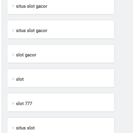
situs slot gacor
situs slot gacor
slot gacor
slot
slot 777
situs slot