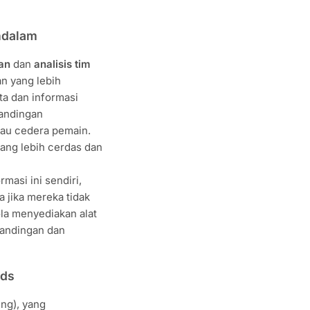
endalam
gan
dan
analisis tim
n yang lebih
ta dan informasi
tandingan
tau cedera pemain.
ang lebih cerdas dan
asi ini sendiri,
 jika mereka tidak
la menyediakan alat
andingan dan
dds
ing), yang