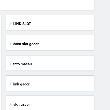
LINK SLOT
dana slot gacor
toto macau
link gacor
slot gacor