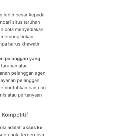
g lebih besar kepada
ncari situs taruhan
en bola menyediakan
a, memungkinkan
npa harus khawatir
an pelanggan yang
 taruhan atau
yanan pelanggan agen
 Layanan pelanggan
 membutuhkan bantuan
knis atau pertanyaan
 Kompetitif
ola adalah
akses ke
Agen bola terpercaya