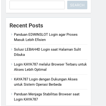
SEARCH
Recent Posts
Panduan EDWINSLOT Login agar Proses
Masuk Lebih Efisien
Solusi LEBAH4D Login saat Halaman Sulit
Dibuka
Login KAYA787 melalui Browser Terbaru untuk
Akses Lebih Optimal
KAYA787 Login dengan Dukungan Akses
untuk Sistem Operasi Berbeda
Panduan Menjaga Stabilitas Browser saat
Login KAYA787