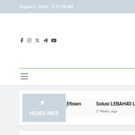
Skip
August 7, 2026
3:17:57 AM
to
content
Int
Dapatkan J
oses Masuk Lebih Efisien
Solusi LEBAH4D Login saat H
2 Weeks Ago
HEADLINES