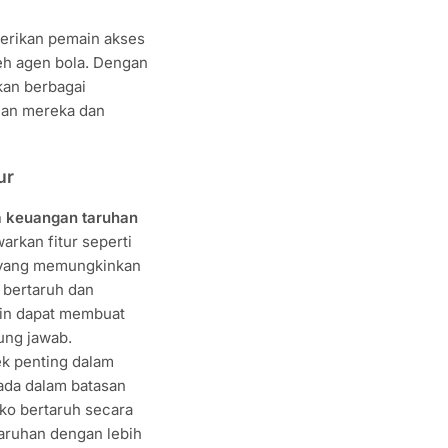
erikan pemain akses
eh agen bola. Dengan
an berbagai
han mereka dan
ur
 keuangan taruhan
rkan fitur seperti
 yang memungkinkan
 bertaruh dan
ain dapat membuat
ung jawab.
ek penting dalam
ada dalam batasan
iko bertaruh secara
aruhan dengan lebih