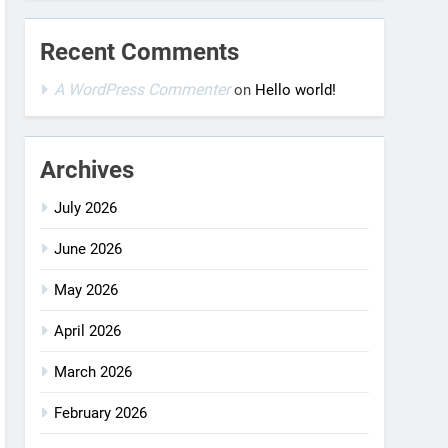
Recent Comments
A WordPress Commenter
on
Hello world!
Archives
July 2026
June 2026
May 2026
April 2026
March 2026
February 2026