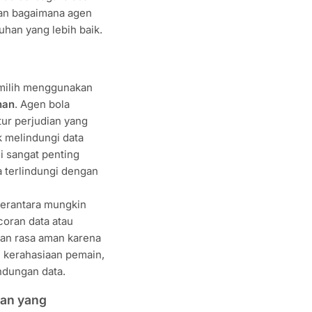
dan bagaimana agen
han yang lebih baik.
emilih menggunakan
nan
. Agen bola
tur perjudian yang
 melindungi data
i sangat penting
 terlindungi dengan
perantara mungkin
coran data atau
kan rasa aman karena
kerahasiaan pemain,
ndungan data.
an yang