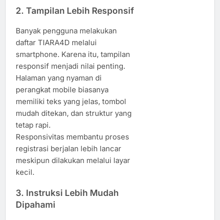
2. Tampilan Lebih Responsif
Banyak pengguna melakukan
daftar TIARA4D melalui
smartphone. Karena itu, tampilan
responsif menjadi nilai penting.
Halaman yang nyaman di
perangkat mobile biasanya
memiliki teks yang jelas, tombol
mudah ditekan, dan struktur yang
tetap rapi.
Responsivitas membantu proses
registrasi berjalan lebih lancar
meskipun dilakukan melalui layar
kecil.
3. Instruksi Lebih Mudah
Dipahami