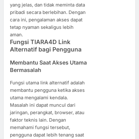
yang jelas, dan tidak meminta data
pribadi secara berlebihan. Dengan
cara ini, pengalaman akses dapat
tetap nyaman sekaligus lebih
aman.
Fungsi TIARA4D Link
Alternatif bagi Pengguna
Membantu Saat Akses Utama
Bermasalah
Fungsi utama link alternatif adalah
membantu pengguna ketika akses
utama mengalami kendala.
Masalah ini dapat muncul dari
jaringan, perangkat, browser, atau
faktor teknis lain. Dengan
memahami fungsi tersebut,
pengguna dapat lebih tenang saat