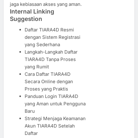
jaga kebiasaan akses yang aman.
Internal Linking
Suggestion
Daftar TIARA4D Resmi
dengan Sistem Registrasi
yang Sederhana
Langkah-Langkah Daftar
TIARA4D Tanpa Proses
yang Rumit
Cara Daftar TIARA4D
Secara Online dengan
Proses yang Praktis
Panduan Login TIARA4D
yang Aman untuk Pengguna
Baru
Strategi Menjaga Keamanan
Akun TIARA4D Setelah
Daftar