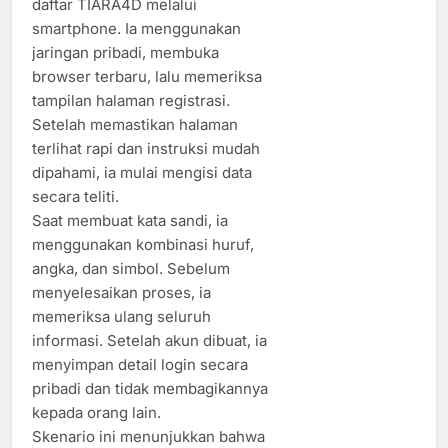
daftar TIARA4D melalui
smartphone. Ia menggunakan
jaringan pribadi, membuka
browser terbaru, lalu memeriksa
tampilan halaman registrasi.
Setelah memastikan halaman
terlihat rapi dan instruksi mudah
dipahami, ia mulai mengisi data
secara teliti.
Saat membuat kata sandi, ia
menggunakan kombinasi huruf,
angka, dan simbol. Sebelum
menyelesaikan proses, ia
memeriksa ulang seluruh
informasi. Setelah akun dibuat, ia
menyimpan detail login secara
pribadi dan tidak membagikannya
kepada orang lain.
Skenario ini menunjukkan bahwa