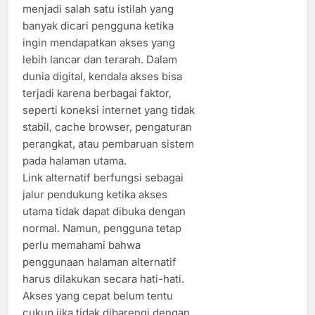
menjadi salah satu istilah yang
banyak dicari pengguna ketika
ingin mendapatkan akses yang
lebih lancar dan terarah. Dalam
dunia digital, kendala akses bisa
terjadi karena berbagai faktor,
seperti koneksi internet yang tidak
stabil, cache browser, pengaturan
perangkat, atau pembaruan sistem
pada halaman utama.
Link alternatif berfungsi sebagai
jalur pendukung ketika akses
utama tidak dapat dibuka dengan
normal. Namun, pengguna tetap
perlu memahami bahwa
penggunaan halaman alternatif
harus dilakukan secara hati-hati.
Akses yang cepat belum tentu
cukup jika tidak dibarengi dengan