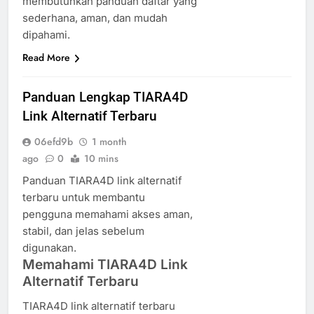
membutuhkan panduan daftar yang
sederhana, aman, dan mudah
dipahami.
Read More
Panduan Lengkap TIARA4D
Link Alternatif Terbaru
06efd9b
1 month
ago
0
10 mins
Panduan TIARA4D link alternatif
terbaru untuk membantu
pengguna memahami akses aman,
stabil, dan jelas sebelum
digunakan.
Memahami TIARA4D Link
Alternatif Terbaru
TIARA4D link alternatif terbaru