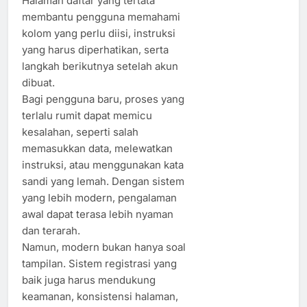
Halaman daftar yang tertata
membantu pengguna memahami
kolom yang perlu diisi, instruksi
yang harus diperhatikan, serta
langkah berikutnya setelah akun
dibuat.
Bagi pengguna baru, proses yang
terlalu rumit dapat memicu
kesalahan, seperti salah
memasukkan data, melewatkan
instruksi, atau menggunakan kata
sandi yang lemah. Dengan sistem
yang lebih modern, pengalaman
awal dapat terasa lebih nyaman
dan terarah.
Namun, modern bukan hanya soal
tampilan. Sistem registrasi yang
baik juga harus mendukung
keamanan, konsistensi halaman,