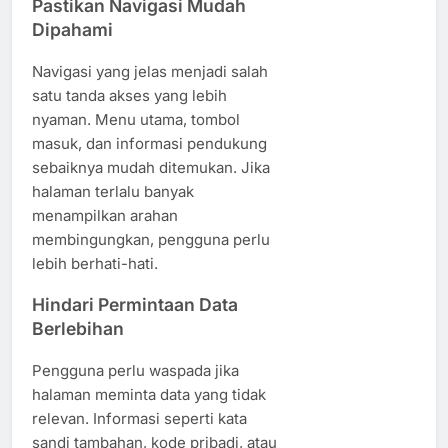
Pastikan Navigasi Mudah
Dipahami
Navigasi yang jelas menjadi salah
satu tanda akses yang lebih
nyaman. Menu utama, tombol
masuk, dan informasi pendukung
sebaiknya mudah ditemukan. Jika
halaman terlalu banyak
menampilkan arahan
membingungkan, pengguna perlu
lebih berhati-hati.
Hindari Permintaan Data
Berlebihan
Pengguna perlu waspada jika
halaman meminta data yang tidak
relevan. Informasi seperti kata
sandi tambahan, kode pribadi, atau