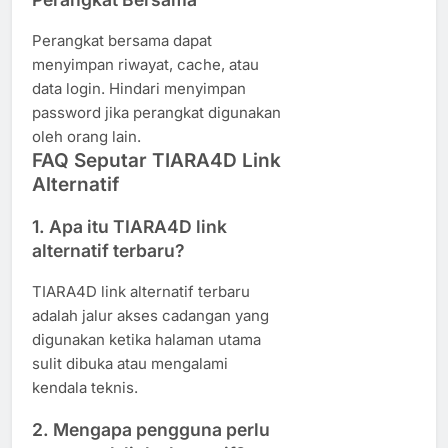
Perangkat bersama dapat
menyimpan riwayat, cache, atau
data login. Hindari menyimpan
password jika perangkat digunakan
oleh orang lain.
FAQ Seputar TIARA4D Link
Alternatif
1. Apa itu TIARA4D link
alternatif terbaru?
TIARA4D link alternatif terbaru
adalah jalur akses cadangan yang
digunakan ketika halaman utama
sulit dibuka atau mengalami
kendala teknis.
2. Mengapa pengguna perlu