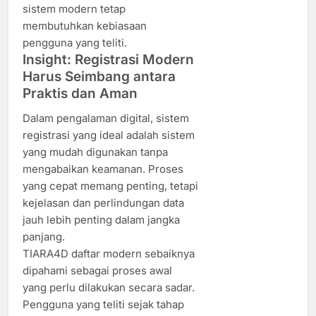
sistem modern tetap
membutuhkan kebiasaan
pengguna yang teliti.
Insight: Registrasi Modern
Harus Seimbang antara
Praktis dan Aman
Dalam pengalaman digital, sistem
registrasi yang ideal adalah sistem
yang mudah digunakan tanpa
mengabaikan keamanan. Proses
yang cepat memang penting, tetapi
kejelasan dan perlindungan data
jauh lebih penting dalam jangka
panjang.
TIARA4D daftar modern sebaiknya
dipahami sebagai proses awal
yang perlu dilakukan secara sadar.
Pengguna yang teliti sejak tahap