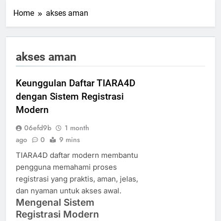
Home
akses aman
akses aman
Keunggulan Daftar TIARA4D
dengan Sistem Registrasi
Modern
06efd9b
1 month
ago
0
9 mins
TIARA4D daftar modern membantu
pengguna memahami proses
registrasi yang praktis, aman, jelas,
dan nyaman untuk akses awal.
Mengenal Sistem
Registrasi Modern