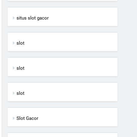
situs slot gacor
slot
slot
slot
Slot Gacor