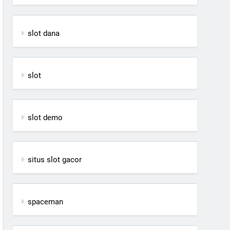
slot dana
slot
slot demo
situs slot gacor
spaceman