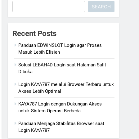
SEARCH
Recent Posts
Panduan EDWINSLOT Login agar Proses
Masuk Lebih Efisien
Solusi LEBAH4D Login saat Halaman Sulit
Dibuka
Login KAYA787 melalui Browser Terbaru untuk
Akses Lebih Optimal
KAYA787 Login dengan Dukungan Akses
untuk Sistem Operasi Berbeda
Panduan Menjaga Stabilitas Browser saat
Login KAYA787