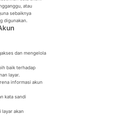
engganggu, atau
guna sebaiknya
g digunakan.
Akun
ngakses dan mengelola
bih baik terhadap
an layar.
rena informasi akun
n kata sandi
 layar akan