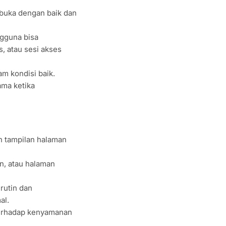
rbuka dengan baik dan
ngguna bisa
, atau sesi akses
m kondisi baik.
ama ketika
n tampilan halaman
an, atau halaman
rutin dan
al.
terhadap kenyamanan