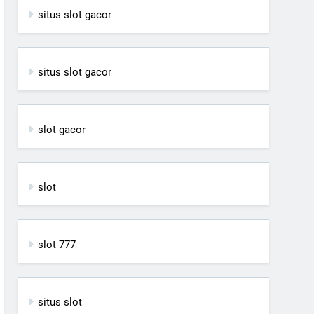
situs slot gacor
situs slot gacor
slot gacor
slot
slot 777
situs slot