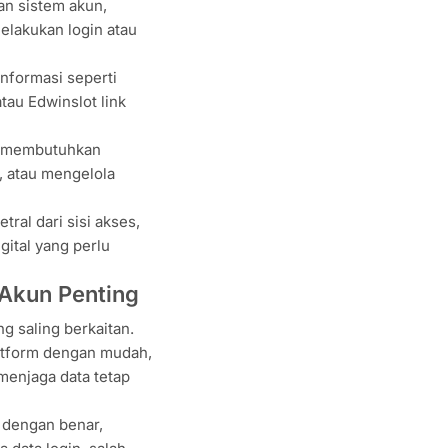
an sistem akun,
elakukan login atau
nformasi seperti
atau Edwinslot link
a membutuhkan
 atau mengelola
tral dari sisi akses,
gital yang perlu
Akun Penting
g saling berkaitan.
atform dengan mudah,
enjaga data tetap
a dengan benar,