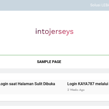
Solusi LEB
Login KAYA787 melalui Brows
KAYA787 Login dengan Dukungan
Panduan EDWINSLOT Lo
o Jerseys
Solusi LEB
ersey Olahraga Berkualitas Dan Merchandise Favorit Anda Di I
Login KAYA787 melalui Brows
SAMPLE PAGE
KAYA787 Login dengan Dukungan
 Halaman Sulit Dibuka
Login KAYA787 melalui Browser 
2 Weeks Ago