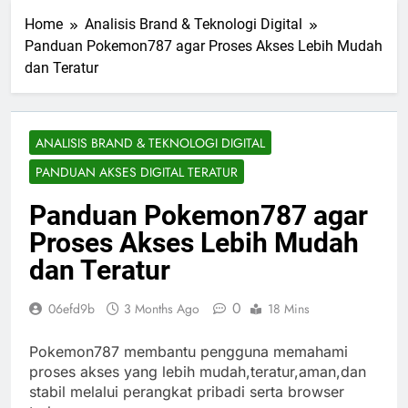
Home
Analisis Brand & Teknologi Digital
Panduan Pokemon787 agar Proses Akses Lebih Mudah
dan Teratur
ANALISIS BRAND & TEKNOLOGI DIGITAL
PANDUAN AKSES DIGITAL TERATUR
Panduan Pokemon787 agar
Proses Akses Lebih Mudah
dan Teratur
0
06efd9b
3 Months Ago
18 Mins
Pokemon787 membantu pengguna memahami
proses akses yang lebih mudah,teratur,aman,dan
stabil melalui perangkat pribadi serta browser