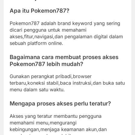
Apa itu Pokemon787?
Pokemon787 adalah brand keyword yang sering
dicari pengguna untuk memahami
akses,fitur,navigasi,dan pengalaman digital dalam
sebuah platform online.
Bagaimana cara membuat proses akses
Pokemon787 lebih mudah?
Gunakan perangkat pribadi,browser
terbaru,koneksi stabil,baca instruksi,dan buka satu
menu dalam satu waktu.
Mengapa proses akses perlu teratur?
Akses yang teratur membantu pengguna
memahami menu,mengurangi
kebingungan,menjaga keamanan akun,dan