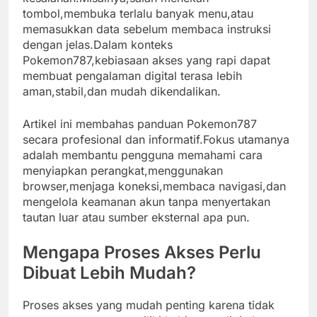
tombol,membuka terlalu banyak menu,atau
memasukkan data sebelum membaca instruksi
dengan jelas.Dalam konteks
Pokemon787,kebiasaan akses yang rapi dapat
membuat pengalaman digital terasa lebih
aman,stabil,dan mudah dikendalikan.
Artikel ini membahas panduan Pokemon787
secara profesional dan informatif.Fokus utamanya
adalah membantu pengguna memahami cara
menyiapkan perangkat,menggunakan
browser,menjaga koneksi,membaca navigasi,dan
mengelola keamanan akun tanpa menyertakan
tautan luar atau sumber eksternal apa pun.
Mengapa Proses Akses Perlu
Dibuat Lebih Mudah?
Proses akses yang mudah penting karena tidak