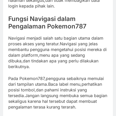
halaman sekaligus,dan tidak membagikan data
login kepada pihak lain.
Fungsi Navigasi dalam
Pengalaman Pokemon787
Navigasi menjadi salah satu bagian utama dalam
proses akses yang teratur.Navigasi yang jelas
membantu pengguna mengetahui posisi mereka di
dalam platform,menu apa yang sedang
dibuka,dan tindakan apa yang perlu dilakukan
berikutnya.
Pada Pokemon787,pengguna sebaiknya memulai
dari tampilan utama.Baca label menu,perhatikan
posisi tombol,dan pahami instruksi yang
tersedia.Jangan langsung membuka semua bagian
sekaligus karena hal tersebut dapat membuat
pengalaman terasa kurang terarah.