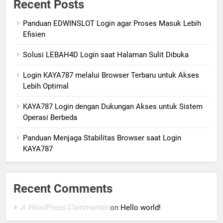
Recent Posts
Panduan EDWINSLOT Login agar Proses Masuk Lebih
Efisien
Solusi LEBAH4D Login saat Halaman Sulit Dibuka
Login KAYA787 melalui Browser Terbaru untuk Akses
Lebih Optimal
KAYA787 Login dengan Dukungan Akses untuk Sistem
Operasi Berbeda
Panduan Menjaga Stabilitas Browser saat Login
KAYA787
Recent Comments
A WordPress Commenter
on
Hello world!