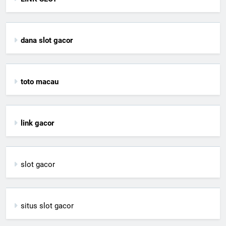
dana slot gacor
toto macau
link gacor
slot gacor
situs slot gacor