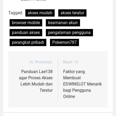
Tagged:
akses mudah
akses teratur
browser mobile
keamanan akun
panduan akses
pengalaman pengguna
perangkat pribadi
Pokemon787
Previous:
Next:
Post
navigation
Panduan Lae138
Faktor yang
agar Proses Akses
Membuat
Lebih Mudah dan
EDWINSLOT Menarik
Teratur
bagi Pengguna
Online