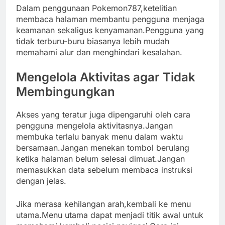
Dalam penggunaan Pokemon787,ketelitian
membaca halaman membantu pengguna menjaga
keamanan sekaligus kenyamanan.Pengguna yang
tidak terburu-buru biasanya lebih mudah
memahami alur dan menghindari kesalahan.
Mengelola Aktivitas agar Tidak
Membingungkan
Akses yang teratur juga dipengaruhi oleh cara
pengguna mengelola aktivitasnya.Jangan
membuka terlalu banyak menu dalam waktu
bersamaan.Jangan menekan tombol berulang
ketika halaman belum selesai dimuat.Jangan
memasukkan data sebelum membaca instruksi
dengan jelas.
Jika merasa kehilangan arah,kembali ke menu
utama.Menu utama dapat menjadi titik awal untuk