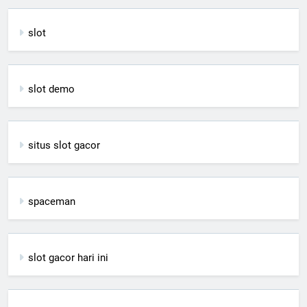
slot
slot demo
situs slot gacor
spaceman
slot gacor hari ini