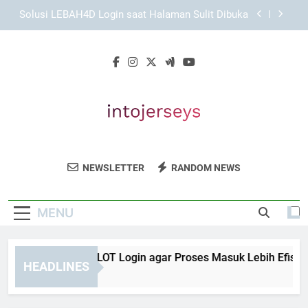
Skip
Login KAYA787 melalui Browser Terbaru untuk
to
Akses Lebih Optimal
content
KAYA787 Login dengan Dukungan Akses untuk
Sistem Operasi Berbeda
Panduan EDWINSLOT Login agar Proses Masuk
Lebih Efisien
Solusi LEBAH4D Login saat Halaman Sulit Dibuka
Login KAYA787 melalui Browser Terbaru untuk
Akses Lebih Optimal
Into Jerseys
Dapatkan Jersey Olahraga Berkualitas Dan
KAYA787 Login dengan Dukungan Akses untuk
NEWSLETTER
RANDOM NEWS
Sistem Operasi Berbeda
Merchandise Favorit Anda Di Into Jerseys.
MENU
nduan EDWINSLOT Login agar Proses Masuk Lebih Efisien
HEADLINES
Weeks Ago