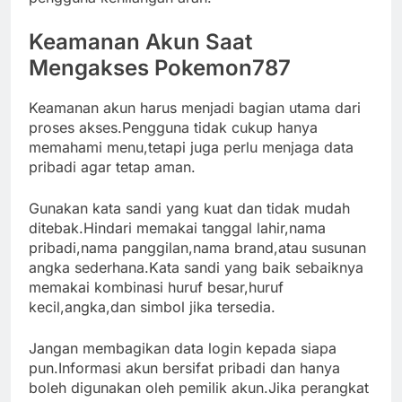
Keamanan Akun Saat
Mengakses Pokemon787
Keamanan akun harus menjadi bagian utama dari
proses akses.Pengguna tidak cukup hanya
memahami menu,tetapi juga perlu menjaga data
pribadi agar tetap aman.
Gunakan kata sandi yang kuat dan tidak mudah
ditebak.Hindari memakai tanggal lahir,nama
pribadi,nama panggilan,nama brand,atau susunan
angka sederhana.Kata sandi yang baik sebaiknya
memakai kombinasi huruf besar,huruf
kecil,angka,dan simbol jika tersedia.
Jangan membagikan data login kepada siapa
pun.Informasi akun bersifat pribadi dan hanya
boleh digunakan oleh pemilik akun.Jika perangkat