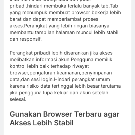
pribadi,hindari membuka terlalu banyak tab.Tab
yang menumpuk membuat browser bekerja lebih
berat dan dapat memperlambat proses
akses.Perangkat yang lebih ringan biasanya
membantu tampilan halaman muncul lebih stabil
dan responsif.
Perangkat pribadi lebih disarankan jika akses
melibatkan informasi akun.Pengguna memiliki
kontrol lebih baik terhadap riwayat
browser,pengaturan keamanan,penyimpanan
data,dan sesi login.Hindari perangkat umum
karena risiko data tertinggal lebih besar,terutama
jika pengguna lupa keluar dari akun setelah
selesai.
Gunakan Browser Terbaru agar
Akses Lebih Stabil