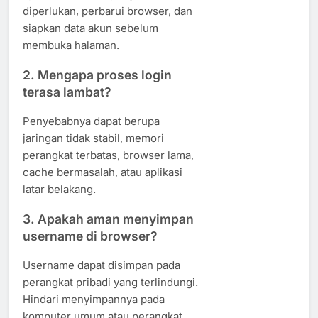
diperlukan, perbarui browser, dan
siapkan data akun sebelum
membuka halaman.
2. Mengapa proses login
terasa lambat?
Penyebabnya dapat berupa
jaringan tidak stabil, memori
perangkat terbatas, browser lama,
cache bermasalah, atau aplikasi
latar belakang.
3. Apakah aman menyimpan
username di browser?
Username dapat disimpan pada
perangkat pribadi yang terlindungi.
Hindari menyimpannya pada
komputer umum atau perangkat