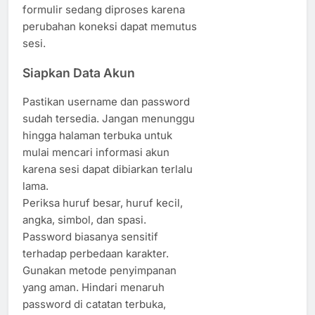
formulir sedang diproses karena
perubahan koneksi dapat memutus
sesi.
Siapkan Data Akun
Pastikan username dan password
sudah tersedia. Jangan menunggu
hingga halaman terbuka untuk
mulai mencari informasi akun
karena sesi dapat dibiarkan terlalu
lama.
Periksa huruf besar, huruf kecil,
angka, simbol, dan spasi.
Password biasanya sensitif
terhadap perbedaan karakter.
Gunakan metode penyimpanan
yang aman. Hindari menaruh
password di catatan terbuka,