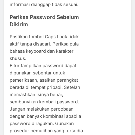
informasi dianggap tidak sesuai.
Periksa Password Sebelum
Dikirim
Pastikan tombol Caps Lock tidak
aktif tanpa disadari. Periksa pula
bahasa keyboard dan karakter
khusus.
Fitur tampilkan password dapat
digunakan sebentar untuk
pemeriksaan, asalkan perangkat
berada di tempat pribadi. Setelah
memastikan isinya benar,
sembunyikan kembali password.
Jangan melakukan percobaan
dengan banyak kombinasi apabila
password diragukan. Gunakan
prosedur pemulihan yang tersedia