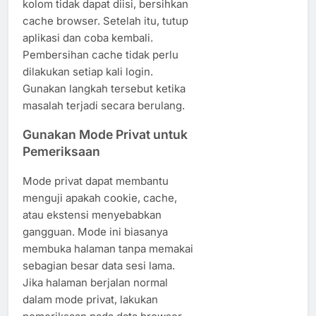
kolom tidak dapat diisi, bersihkan
cache browser. Setelah itu, tutup
aplikasi dan coba kembali.
Pembersihan cache tidak perlu
dilakukan setiap kali login.
Gunakan langkah tersebut ketika
masalah terjadi secara berulang.
Gunakan Mode Privat untuk
Pemeriksaan
Mode privat dapat membantu
menguji apakah cookie, cache,
atau ekstensi menyebabkan
gangguan. Mode ini biasanya
membuka halaman tanpa memakai
sebagian besar data sesi lama.
Jika halaman berjalan normal
dalam mode privat, lakukan