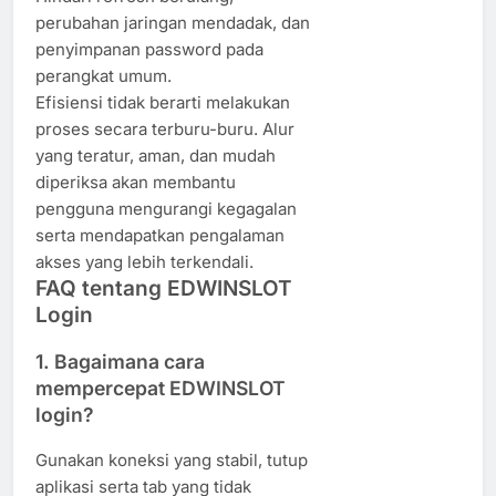
perubahan jaringan mendadak, dan
penyimpanan password pada
perangkat umum.
Efisiensi tidak berarti melakukan
proses secara terburu-buru. Alur
yang teratur, aman, dan mudah
diperiksa akan membantu
pengguna mengurangi kegagalan
serta mendapatkan pengalaman
akses yang lebih terkendali.
FAQ tentang EDWINSLOT
Login
1. Bagaimana cara
mempercepat EDWINSLOT
login?
Gunakan koneksi yang stabil, tutup
aplikasi serta tab yang tidak