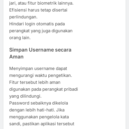
jari, atau fitur biometrik lainnya.
Efisiensi harus tetap disertai
perlindungan.
Hindari login otomatis pada
perangkat yang juga digunakan
orang lain.
Simpan Username secara
Aman
Menyimpan username dapat
mengurangi waktu pengetikan.
Fitur tersebut lebih aman
digunakan pada perangkat pribadi
yang dilindungi.
Password sebaiknya dikelola
dengan lebih hati-hati. Jika
menggunakan pengelola kata
sandi, pastikan aplikasi tersebut