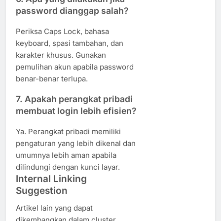
password dianggap salah?
Periksa Caps Lock, bahasa
keyboard, spasi tambahan, dan
karakter khusus. Gunakan
pemulihan akun apabila password
benar-benar terlupa.
7. Apakah perangkat pribadi
membuat login lebih efisien?
Ya. Perangkat pribadi memiliki
pengaturan yang lebih dikenal dan
umumnya lebih aman apabila
dilindungi dengan kunci layar.
Internal Linking
Suggestion
Artikel lain yang dapat
dikembangkan dalam cluster