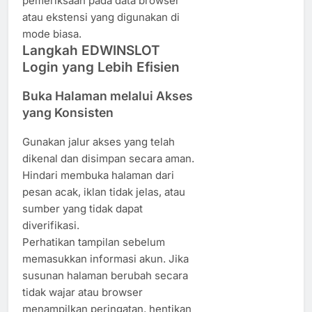
pemeriksaan pada data browser
atau ekstensi yang digunakan di
mode biasa.
Langkah EDWINSLOT
Login yang Lebih Efisien
Buka Halaman melalui Akses
yang Konsisten
Gunakan jalur akses yang telah
dikenal dan disimpan secara aman.
Hindari membuka halaman dari
pesan acak, iklan tidak jelas, atau
sumber yang tidak dapat
diverifikasi.
Perhatikan tampilan sebelum
memasukkan informasi akun. Jika
susunan halaman berubah secara
tidak wajar atau browser
menampilkan peringatan, hentikan