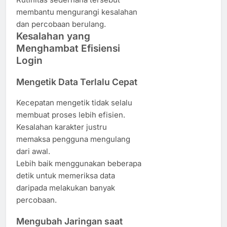
membantu mengurangi kesalahan
dan percobaan berulang.
Kesalahan yang
Menghambat Efisiensi
Login
Mengetik Data Terlalu Cepat
Kecepatan mengetik tidak selalu
membuat proses lebih efisien.
Kesalahan karakter justru
memaksa pengguna mengulang
dari awal.
Lebih baik menggunakan beberapa
detik untuk memeriksa data
daripada melakukan banyak
percobaan.
Mengubah Jaringan saat