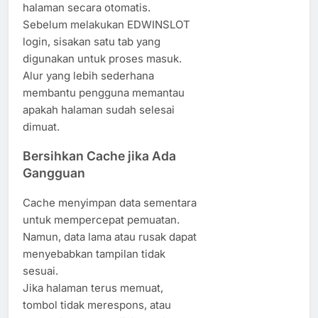
halaman secara otomatis.
Sebelum melakukan EDWINSLOT
login, sisakan satu tab yang
digunakan untuk proses masuk.
Alur yang lebih sederhana
membantu pengguna memantau
apakah halaman sudah selesai
dimuat.
Bersihkan Cache jika Ada
Gangguan
Cache menyimpan data sementara
untuk mempercepat pemuatan.
Namun, data lama atau rusak dapat
menyebabkan tampilan tidak
sesuai.
Jika halaman terus memuat,
tombol tidak merespons, atau