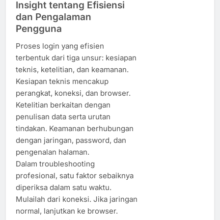
Insight tentang Efisiensi
dan Pengalaman
Pengguna
Proses login yang efisien
terbentuk dari tiga unsur: kesiapan
teknis, ketelitian, dan keamanan.
Kesiapan teknis mencakup
perangkat, koneksi, dan browser.
Ketelitian berkaitan dengan
penulisan data serta urutan
tindakan. Keamanan berhubungan
dengan jaringan, password, dan
pengenalan halaman.
Dalam troubleshooting
profesional, satu faktor sebaiknya
diperiksa dalam satu waktu.
Mulailah dari koneksi. Jika jaringan
normal, lanjutkan ke browser.