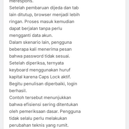
merespons.
Setelah pembaruan dijeda dan tab
lain ditutup, browser menjadi lebih
ringan. Proses masuk kemudian
dapat berjalan tanpa perlu
mengganti data akun.
Dalam skenario lain, pengguna
beberapa kali menerima pesan
bahwa password tidak sesuai.
Setelah diperiksa, ternyata
keyboard menggunakan huruf
kapital karena Caps Lock aktif.
Begitu penulisan diperbaiki, login
berhasil.
Contoh tersebut menunjukkan
bahwa efisiensi sering ditentukan
oleh pemeriksaan dasar. Pengguna
tidak selalu perlu melakukan
perubahan teknis yang rumit.