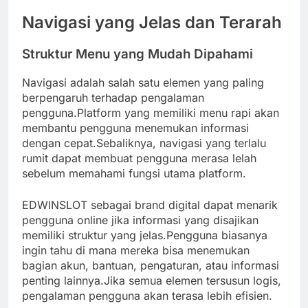
Navigasi yang Jelas dan Terarah
Struktur Menu yang Mudah Dipahami
Navigasi adalah salah satu elemen yang paling
berpengaruh terhadap pengalaman
pengguna.Platform yang memiliki menu rapi akan
membantu pengguna menemukan informasi
dengan cepat.Sebaliknya, navigasi yang terlalu
rumit dapat membuat pengguna merasa lelah
sebelum memahami fungsi utama platform.
EDWINSLOT sebagai brand digital dapat menarik
pengguna online jika informasi yang disajikan
memiliki struktur yang jelas.Pengguna biasanya
ingin tahu di mana mereka bisa menemukan
bagian akun, bantuan, pengaturan, atau informasi
penting lainnya.Jika semua elemen tersusun logis,
pengalaman pengguna akan terasa lebih efisien.