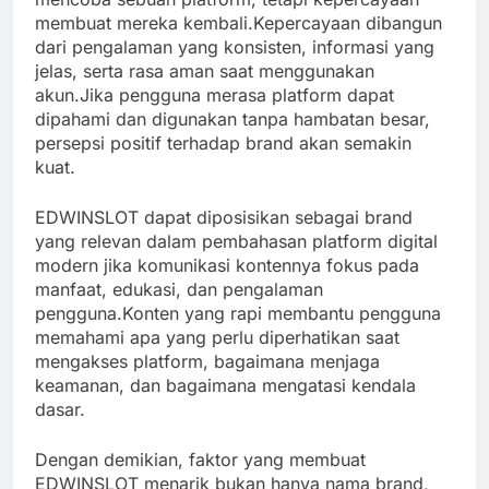
membuat mereka kembali.Kepercayaan dibangun
dari pengalaman yang konsisten, informasi yang
jelas, serta rasa aman saat menggunakan
akun.Jika pengguna merasa platform dapat
dipahami dan digunakan tanpa hambatan besar,
persepsi positif terhadap brand akan semakin
kuat.
EDWINSLOT dapat diposisikan sebagai brand
yang relevan dalam pembahasan platform digital
modern jika komunikasi kontennya fokus pada
manfaat, edukasi, dan pengalaman
pengguna.Konten yang rapi membantu pengguna
memahami apa yang perlu diperhatikan saat
mengakses platform, bagaimana menjaga
keamanan, dan bagaimana mengatasi kendala
dasar.
Dengan demikian, faktor yang membuat
EDWINSLOT menarik bukan hanya nama brand,