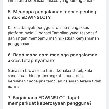
lama, atau kebiasaan akses yang kurang aman.
5. Mengapa pengalaman mobile penting
untuk EDWINSLOT?
Karena banyak pengguna online mengakses
platform melalui ponsel.Tampilan yang responsif
dan ringan membantu meningkatkan kenyamanan
penggunaan.
6. Bagaimana cara menjaga pengalaman
akses tetap nyaman?
Gunakan browser terbaru, koneksi stabil, kata
sandi kuat, hindari perangkat umum, dan
bersihkan cache jika tampilan halaman terasa tidak
normal.
7. Bagaimana EDWINSLOT dapat
memperkuat kepercayaan pengguna?