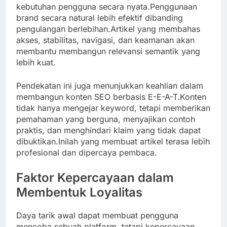
kebutuhan pengguna secara nyata.Penggunaan
brand secara natural lebih efektif dibanding
pengulangan berlebihan.Artikel yang membahas
akses, stabilitas, navigasi, dan keamanan akan
membantu membangun relevansi semantik yang
lebih kuat.
Pendekatan ini juga menunjukkan keahlian dalam
membangun konten SEO berbasis E-E-A-T.Konten
tidak hanya mengejar keyword, tetapi memberikan
pemahaman yang berguna, menyajikan contoh
praktis, dan menghindari klaim yang tidak dapat
dibuktikan.Inilah yang membuat artikel terasa lebih
profesional dan dipercaya pembaca.
Faktor Kepercayaan dalam
Membentuk Loyalitas
Daya tarik awal dapat membuat pengguna
mencoba sebuah platform, tetapi kepercayaan