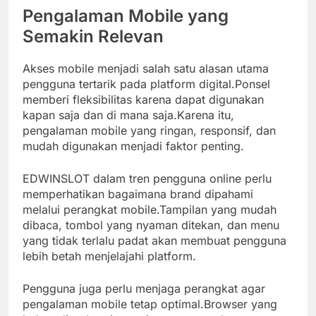
Pengalaman Mobile yang
Semakin Relevan
Akses mobile menjadi salah satu alasan utama
pengguna tertarik pada platform digital.Ponsel
memberi fleksibilitas karena dapat digunakan
kapan saja dan di mana saja.Karena itu,
pengalaman mobile yang ringan, responsif, dan
mudah digunakan menjadi faktor penting.
EDWINSLOT dalam tren pengguna online perlu
memperhatikan bagaimana brand dipahami
melalui perangkat mobile.Tampilan yang mudah
dibaca, tombol yang nyaman ditekan, dan menu
yang tidak terlalu padat akan membuat pengguna
lebih betah menjelajahi platform.
Pengguna juga perlu menjaga perangkat agar
pengalaman mobile tetap optimal.Browser yang