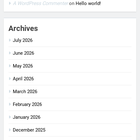
A WordPress Commenter
on
Hello world!
Archives
July 2026
June 2026
May 2026
April 2026
March 2026
February 2026
January 2026
December 2025