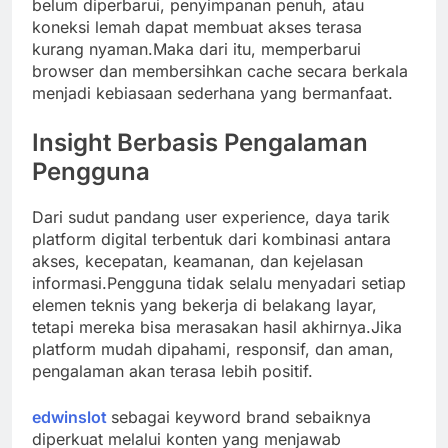
belum diperbarui, penyimpanan penuh, atau
koneksi lemah dapat membuat akses terasa
kurang nyaman.Maka dari itu, memperbarui
browser dan membersihkan cache secara berkala
menjadi kebiasaan sederhana yang bermanfaat.
Insight Berbasis Pengalaman
Pengguna
Dari sudut pandang user experience, daya tarik
platform digital terbentuk dari kombinasi antara
akses, kecepatan, keamanan, dan kejelasan
informasi.Pengguna tidak selalu menyadari setiap
elemen teknis yang bekerja di belakang layar,
tetapi mereka bisa merasakan hasil akhirnya.Jika
platform mudah dipahami, responsif, dan aman,
pengalaman akan terasa lebih positif.
edwinslot
sebagai keyword brand sebaiknya
diperkuat melalui konten yang menjawab