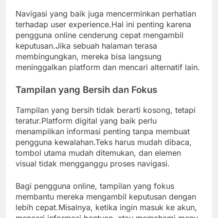
Navigasi yang baik juga mencerminkan perhatian
terhadap user experience.Hal ini penting karena
pengguna online cenderung cepat mengambil
keputusan.Jika sebuah halaman terasa
membingungkan, mereka bisa langsung
meninggalkan platform dan mencari alternatif lain.
Tampilan yang Bersih dan Fokus
Tampilan yang bersih tidak berarti kosong, tetapi
teratur.Platform digital yang baik perlu
menampilkan informasi penting tanpa membuat
pengguna kewalahan.Teks harus mudah dibaca,
tombol utama mudah ditemukan, dan elemen
visual tidak mengganggu proses navigasi.
Bagi pengguna online, tampilan yang fokus
membantu mereka mengambil keputusan dengan
lebih cepat.Misalnya, ketika ingin masuk ke akun,
mencari informasi bantuan, atau memahami menu