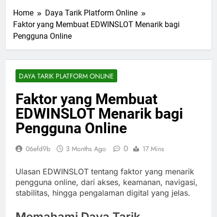
Home
Daya Tarik Platform Online
Faktor yang Membuat EDWINSLOT Menarik bagi
Pengguna Online
DAYA TARIK PLATFORM ONLINE
Faktor yang Membuat
EDWINSLOT Menarik bagi
Pengguna Online
0
06efd9b
3 Months Ago
17 Mins
Ulasan EDWINSLOT tentang faktor yang menarik
pengguna online, dari akses, keamanan, navigasi,
stabilitas, hingga pengalaman digital yang jelas.
Memahami Daya Tarik