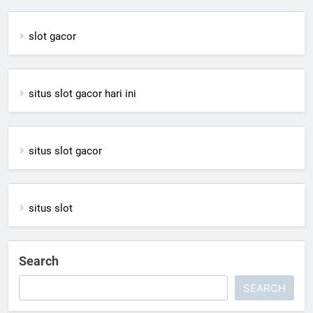
slot gacor
situs slot gacor hari ini
situs slot gacor
situs slot
Search
SEARCH