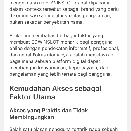
mengelola akun.EDWINSLOT dapat dipahami
dalam konteks tersebut sebagai brand yang perlu
dikomunikasikan melalui kualitas pengalaman,
bukan sekadar penyebutan nama.
Artikel ini membahas berbagai faktor yang
membuat EDWINSLOT menarik bagi pengguna
online dengan pendekatan informatif, profesional,
dan netral.Fokus utamanya adalah menjelaskan
bagaimana sebuah platform digital dapat
membangun kenyamanan, kepercayaan, dan
pengalaman yang lebih tertata bagi pengguna.
Kemudahan Akses sebagai
Faktor Utama
Akses yang Praktis dan Tidak
Membingungkan
Salah satu alasan pengguna tertarik pada sebuah