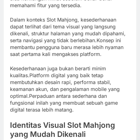
memahami fitur yang tersedia.
Dalam konteks Slot Mahjong, kesederhanaan
dapat terlihat dari tema visual yang langsung
dikenali, struktur halaman yang mudah dipahami,
serta navigasi yang tidak berlebihan.Konsep ini
membantu pengguna baru merasa lebih nyaman
saat pertama kali mengakses platform.
Kesederhanaan juga bukan berarti minim
kualitas.Platform digital yang baik tetap
membutuhkan desain rapi, performa stabil,
keamanan akun, dan pengalaman mobile yang
optimal.Perpaduan antara sederhana dan
fungsional inilah yang membuat sebuah game
digital terasa lebih matang.
Identitas Visual Slot Mahjong
yang Mudah Dikenali