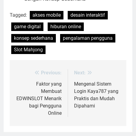
Tagged:
akses mobile
desain interaktif
game digital
hiburan online
konsep sederhana
pengalaman pengguna
Slot Mahjong
Previous:
Next:
Post
navigation
Faktor yang
Mengenal Sistem
Membuat
Login Kaya787 yang
EDWINSLOT Menarik
Praktis dan Mudah
bagi Pengguna
Dipahami
Online