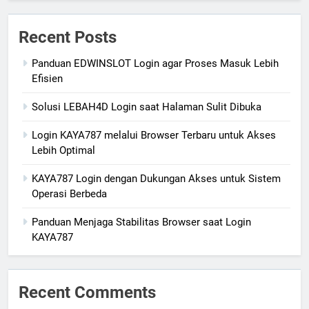
Recent Posts
Panduan EDWINSLOT Login agar Proses Masuk Lebih
Efisien
Solusi LEBAH4D Login saat Halaman Sulit Dibuka
Login KAYA787 melalui Browser Terbaru untuk Akses
Lebih Optimal
KAYA787 Login dengan Dukungan Akses untuk Sistem
Operasi Berbeda
Panduan Menjaga Stabilitas Browser saat Login
KAYA787
Recent Comments