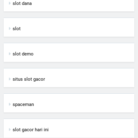
slot dana
slot
slot demo
situs slot gacor
spaceman
slot gacor hari ini