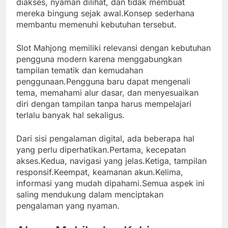
diakses, nyaman dilihat, dan tidak membuat
mereka bingung sejak awal.Konsep sederhana
membantu memenuhi kebutuhan tersebut.
Slot Mahjong memiliki relevansi dengan kebutuhan
pengguna modern karena menggabungkan
tampilan tematik dan kemudahan
penggunaan.Pengguna baru dapat mengenali
tema, memahami alur dasar, dan menyesuaikan
diri dengan tampilan tanpa harus mempelajari
terlalu banyak hal sekaligus.
Dari sisi pengalaman digital, ada beberapa hal
yang perlu diperhatikan.Pertama, kecepatan
akses.Kedua, navigasi yang jelas.Ketiga, tampilan
responsif.Keempat, keamanan akun.Kelima,
informasi yang mudah dipahami.Semua aspek ini
saling mendukung dalam menciptakan
pengalaman yang nyaman.