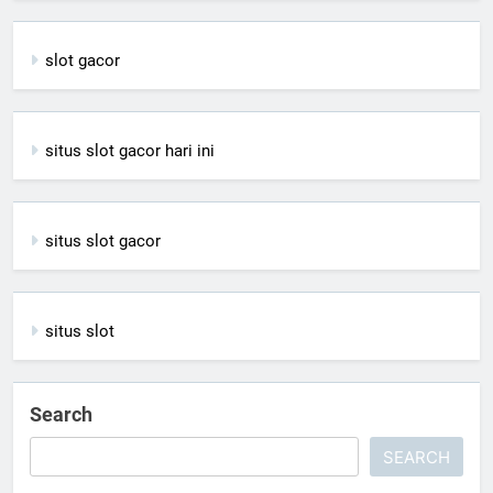
slot gacor
situs slot gacor hari ini
situs slot gacor
situs slot
Search
SEARCH