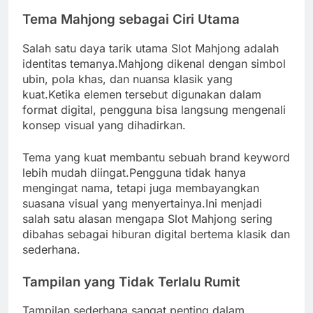
Tema Mahjong sebagai Ciri Utama
Salah satu daya tarik utama Slot Mahjong adalah
identitas temanya.Mahjong dikenal dengan simbol
ubin, pola khas, dan nuansa klasik yang
kuat.Ketika elemen tersebut digunakan dalam
format digital, pengguna bisa langsung mengenali
konsep visual yang dihadirkan.
Tema yang kuat membantu sebuah brand keyword
lebih mudah diingat.Pengguna tidak hanya
mengingat nama, tetapi juga membayangkan
suasana visual yang menyertainya.Ini menjadi
salah satu alasan mengapa Slot Mahjong sering
dibahas sebagai hiburan digital bertema klasik dan
sederhana.
Tampilan yang Tidak Terlalu Rumit
Tampilan sederhana sangat penting dalam