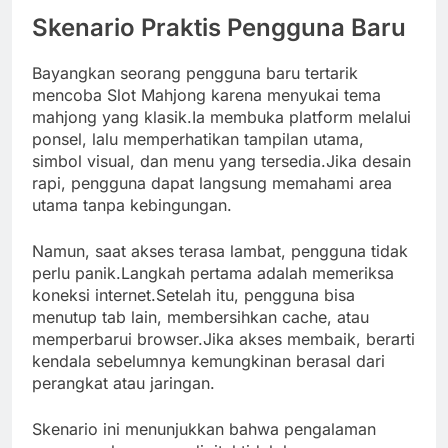
Skenario Praktis Pengguna Baru
Bayangkan seorang pengguna baru tertarik
mencoba Slot Mahjong karena menyukai tema
mahjong yang klasik.Ia membuka platform melalui
ponsel, lalu memperhatikan tampilan utama,
simbol visual, dan menu yang tersedia.Jika desain
rapi, pengguna dapat langsung memahami area
utama tanpa kebingungan.
Namun, saat akses terasa lambat, pengguna tidak
perlu panik.Langkah pertama adalah memeriksa
koneksi internet.Setelah itu, pengguna bisa
menutup tab lain, membersihkan cache, atau
memperbarui browser.Jika akses membaik, berarti
kendala sebelumnya kemungkinan berasal dari
perangkat atau jaringan.
Skenario ini menunjukkan bahwa pengalaman