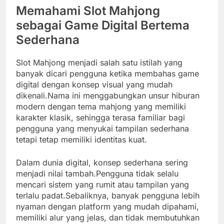
Memahami Slot Mahjong
sebagai Game Digital Bertema
Sederhana
Slot Mahjong menjadi salah satu istilah yang
banyak dicari pengguna ketika membahas game
digital dengan konsep visual yang mudah
dikenali.Nama ini menggabungkan unsur hiburan
modern dengan tema mahjong yang memiliki
karakter klasik, sehingga terasa familiar bagi
pengguna yang menyukai tampilan sederhana
tetapi tetap memiliki identitas kuat.
Dalam dunia digital, konsep sederhana sering
menjadi nilai tambah.Pengguna tidak selalu
mencari sistem yang rumit atau tampilan yang
terlalu padat.Sebaliknya, banyak pengguna lebih
nyaman dengan platform yang mudah dipahami,
memiliki alur yang jelas, dan tidak membutuhkan