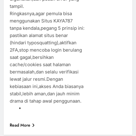
tampil.
Ringkasnya,agar pemula bisa
menggunakan Situs KAYA787
tanpa kendala,pegang 5 prinsip ini:
pastikan alamat situs benar
(hindari typosquatting),aktifkan
2FA,stop mencoba login berulang
saat gagal,bersihkan
cache/cookies saat halaman
bermasalah,dan selalu verifikasi
lewat jalur resmi.Dengan
kebiasaan ini,akses Anda biasanya
stabil,lebih aman,dan jauh minim
drama di tahap awal penggunaan.
Read More