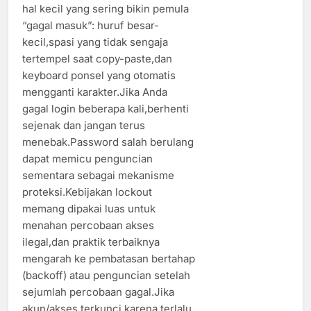
hal kecil yang sering bikin pemula
“gagal masuk”: huruf besar-
kecil,spasi yang tidak sengaja
tertempel saat copy-paste,dan
keyboard ponsel yang otomatis
mengganti karakter.Jika Anda
gagal login beberapa kali,berhenti
sejenak dan jangan terus
menebak.Password salah berulang
dapat memicu penguncian
sementara sebagai mekanisme
proteksi.Kebijakan lockout
memang dipakai luas untuk
menahan percobaan akses
ilegal,dan praktik terbaiknya
mengarah ke pembatasan bertahap
(backoff) atau penguncian setelah
sejumlah percobaan gagal.Jika
akun/akses terkunci karena terlalu