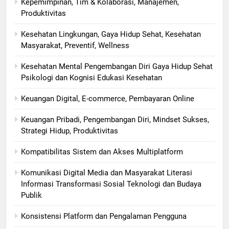
Kepemimpinan, Tim & Kolaborasi, Manajemen,
Produktivitas
Kesehatan Lingkungan, Gaya Hidup Sehat, Kesehatan
Masyarakat, Preventif, Wellness
Kesehatan Mental Pengembangan Diri Gaya Hidup Sehat
Psikologi dan Kognisi Edukasi Kesehatan
Keuangan Digital, E-commerce, Pembayaran Online
Keuangan Pribadi, Pengembangan Diri, Mindset Sukses,
Strategi Hidup, Produktivitas
Kompatibilitas Sistem dan Akses Multiplatform
Komunikasi Digital Media dan Masyarakat Literasi
Informasi Transformasi Sosial Teknologi dan Budaya
Publik
Konsistensi Platform dan Pengalaman Pengguna