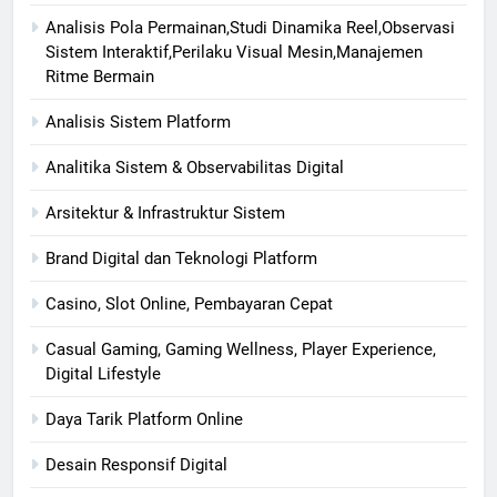
Analisis Pola Permainan,Studi Dinamika Reel,Observasi
Sistem Interaktif,Perilaku Visual Mesin,Manajemen
Ritme Bermain
Analisis Sistem Platform
Analitika Sistem & Observabilitas Digital
Arsitektur & Infrastruktur Sistem
Brand Digital dan Teknologi Platform
Casino, Slot Online, Pembayaran Cepat
Casual Gaming, Gaming Wellness, Player Experience,
Digital Lifestyle
Daya Tarik Platform Online
Desain Responsif Digital