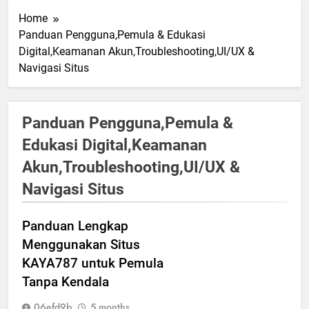
Home
Panduan Pengguna,Pemula & Edukasi
Digital,Keamanan Akun,Troubleshooting,UI/UX &
Navigasi Situs
Panduan Pengguna,Pemula &
Edukasi Digital,Keamanan
Akun,Troubleshooting,UI/UX &
Navigasi Situs
Panduan Lengkap
Menggunakan Situs
KAYA787 untuk Pemula
Tanpa Kendala
06efd9b
5 months