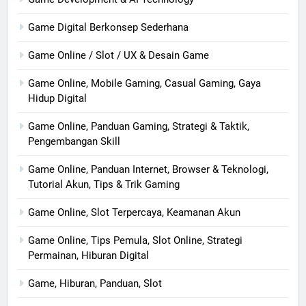
Game Digital Berkonsep Sederhana
Game Online / Slot / UX & Desain Game
Game Online, Mobile Gaming, Casual Gaming, Gaya
Hidup Digital
Game Online, Panduan Gaming, Strategi & Taktik,
Pengembangan Skill
Game Online, Panduan Internet, Browser & Teknologi,
Tutorial Akun, Tips & Trik Gaming
Game Online, Slot Terpercaya, Keamanan Akun
Game Online, Tips Pemula, Slot Online, Strategi
Permainan, Hiburan Digital
Game, Hiburan, Panduan, Slot