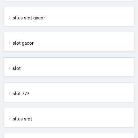
situs slot gacor
slot gacor
slot
slot 777
situs slot