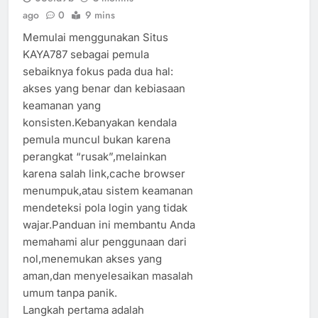
ago
0
9 mins
Memulai menggunakan Situs
KAYA787 sebagai pemula
sebaiknya fokus pada dua hal:
akses yang benar dan kebiasaan
keamanan yang
konsisten.Kebanyakan kendala
pemula muncul bukan karena
perangkat “rusak”,melainkan
karena salah link,cache browser
menumpuk,atau sistem keamanan
mendeteksi pola login yang tidak
wajar.Panduan ini membantu Anda
memahami alur penggunaan dari
nol,menemukan akses yang
aman,dan menyelesaikan masalah
umum tanpa panik.
Langkah pertama adalah