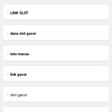
LINK SLOT
dana slot gacor
toto macau
link gacor
slot gacor