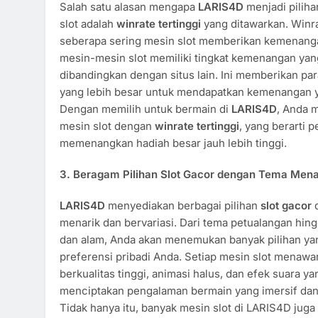
Salah satu alasan mengapa
LARIS4D
menjadi pilih
slot adalah
winrate tertinggi
yang ditawarkan. Winra
seberapa sering mesin slot memberikan kemenanga
mesin-mesin slot memiliki tingkat kemenangan yang
dibandingkan dengan situs lain. Ini memberikan pa
yang lebih besar untuk mendapatkan kemenangan ya
Dengan memilih untuk bermain di
LARIS4D
, Anda 
mesin slot dengan
winrate tertinggi
, yang berarti 
memenangkan hadiah besar jauh lebih tinggi.
3.
Beragam Pilihan Slot Gacor dengan Tema Mena
LARIS4D
menyediakan berbagai pilihan
slot gacor
d
menarik dan bervariasi. Dari tema petualangan hingg
dan alam, Anda akan menemukan banyak pilihan ya
preferensi pribadi Anda. Setiap mesin slot menawa
berkualitas tinggi, animasi halus, dan efek suara y
menciptakan pengalaman bermain yang imersif da
Tidak hanya itu, banyak mesin slot di LARIS4D juga