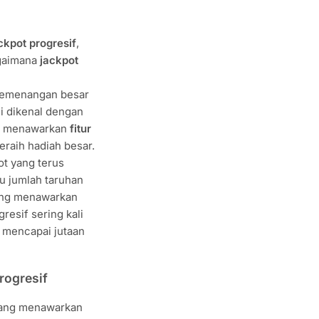
ckpot progresif
,
gaimana
jackpot
kemenangan besar
ni dikenal dengan
ng menawarkan
fitur
raih hadiah besar.
ot yang terus
u jumlah taruhan
yang menawarkan
resif sering kali
 mencapai jutaan
rogresif
ang menawarkan