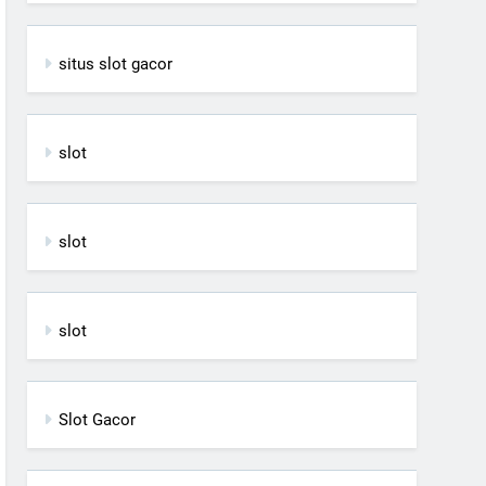
situs slot gacor
slot
slot
slot
Slot Gacor