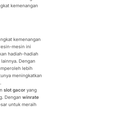
ingkat kemenangan
tingkat kemenangan
Mesin-mesin ini
kan hadiah-hadiah
 lainnya. Dengan
emperoleh lebih
tunya meningkatkan
.
an
slot gacor
yang
ng. Dengan
winrate
esar untuk meraih