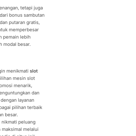
enangan, tetapi juga
 dari bonus sambutan
an putaran gratis,
untuk memperbesar
 pemain lebih
h modal besar.
ngin menikmati
slot
ilihan mesin slot
romosi menarik,
enguntungkan dan
 dengan layanan
agai pilihan terbaik
n besar.
 nikmati peluang
 maksimal melalui