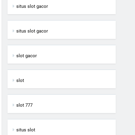
situs slot gacor
situs slot gacor
slot gacor
slot
slot 777
situs slot