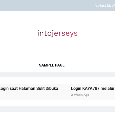
Solusi LEB
Login KAYA787 melalui Brows
KAYA787 Login dengan Dukungan
Panduan EDWINSLOT Lo
o Jerseys
Solusi LEB
ersey Olahraga Berkualitas Dan Merchandise Favorit Anda Di I
Login KAYA787 melalui Brows
SAMPLE PAGE
KAYA787 Login dengan Dukungan
Halaman Sulit Dibuka
Login KAYA787 melalui Browser Te
2 Weeks Ago