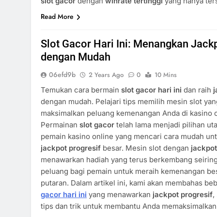
slot gacor
dengan
winrate tertinggi
yang hanya terse
Read More
Slot Gacor Hari Ini: Menangkan Jack
dengan Mudah
06efd9b
2 Years Ago
0
10 Mins
Temukan cara bermain
slot gacor hari ini
dan raih
j
dengan mudah. Pelajari tips memilih mesin slot yan
maksimalkan peluang kemenangan Anda di kasino o
Permainan
slot gacor
telah lama menjadi pilihan u
pemain kasino online yang mencari cara mudah u
jackpot progresif
besar. Mesin slot dengan
jackpot
menawarkan hadiah yang terus berkembang seirin
peluang bagi pemain untuk meraih kemenangan bes
putaran. Dalam artikel ini, kami akan membahas b
gacor hari ini
yang menawarkan
jackpot progresif
,
tips dan trik untuk membantu Anda memaksimalka